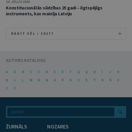
14. JŪLIJS 2026
Konstitucionālās sūdzības 25 gadi – ilgtspējīgs
instruments, kas mainīja Latviju
RĀDĪT VĒL /
19277
AUTORU KATALOGS
A
Ā
B
C
Č
D
E
Ē
F
G
Ģ
H
I
J
K
Ķ
L
Ļ
M
N
Ņ
O
P
R
S
Š
T
U
Ū
V
Z
Ž
ŽURNĀLS
NOZARES