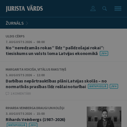
ŽURNĀLS
ULDIS CĒRPS
7. AUGUSTS 2026 • 08:00
No “neredzamās rokas” līdz “palīdzošajai rokai”:
tiesiskums un valsts loma Latvijas ekonomikā
MARGARITA VOICIŠA, VITĀLIJS RAKSTIŅŠ
5. AUGUSTS 2026 • 12:00
Darbības nepārtrauktības plāni Latvijas skolās – no
normatīvās prasības līdz reālai noturībai
1 KOMENTĀRI
RIHARDA VEINBERGA DRAUGI UN KOLĒĢI
3. AUGUSTS 2026 • 15:00
Rihards Veinbergs (1987–2026)