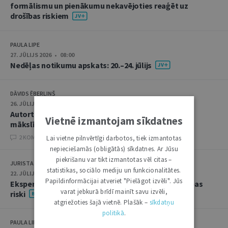
formālismu un pienākumu nekavējoties reaģēt uz
drošības riskiem
PAULA LIPE
27. JŪLIJS 2026 • 08:00
Nedēļas notikumu apskats: 20.–24. jūlijs
DĀVIDS ĒBERLIŅŠ
26. JŪLIJS 2026 • 08:00
Autortiesību subjekta un objekta juridiskie aspekti
Vietnē izmantojam sīkdatnes
mākslīgā intelekta kontekstā
2 KOMENTĀRI
Lai vietne pilnvērtīgi darbotos, tiek izmantotas
nepieciešamās (obligātās) sīkdatnes. Ar Jūsu
piekrišanu var tikt izmantotas vēl citas –
JURISTA VĀRDS
statistikas, sociālo mediju un funkcionalitātes.
22. JŪLIJS 2026 • 14:00
Papildinformācijai atveriet "Pielāgot izvēli". Jūs
Ekspertu saruna jūlijā: krimināltiesības un būvniecības
varat jebkurā brīdī mainīt savu izvēli,
riski
atgriežoties šajā vietnē. Plašāk –
sīkdatņu
politikā
.
PAULA LIPE