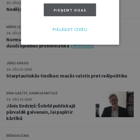
20. JŪLIJS 2026 • 16:05
Nedēļas notikumu apskats: 13.–17. jūlijs
PIEŅEMT VISAS
MĀRIS LEJA
PIELĀGOT IZVĒLI
14. JŪLIJS 2026
Normu konkurences un noziedzīgu nodarījumu
daudzējādības problemātika
JĀNIS GRASIS
14. JŪLIJS 2026
Starptautiskās tiesības: mazās valstis pret reālpolitiku
DINA GAILĪTE, SANNIJA MATULE
14. JŪLIJS 2026
Jānis Endziņš: Šobrīd publiskajā
pārvaldē galvenais, lai papīri ir
kārtībā
IRĒNA KUCINA