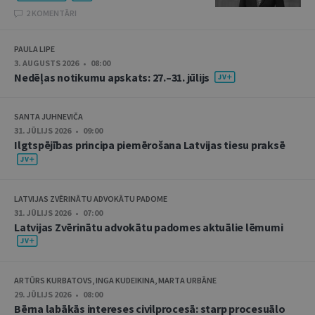
2 KOMENTĀRI
PAULA LIPE
3. AUGUSTS 2026 • 08:00
Nedēļas notikumu apskats: 27.–31. jūlijs
SANTA JUHNEVIČA
31. JŪLIJS 2026 • 09:00
Ilgtspējības principa piemērošana Latvijas tiesu praksē
LATVIJAS ZVĒRINĀTU ADVOKĀTU PADOME
31. JŪLIJS 2026 • 07:00
Latvijas Zvērinātu advokātu padomes aktuālie lēmumi
ARTŪRS KURBATOVS, INGA KUDEIKINA, MARTA URBĀNE
29. JŪLIJS 2026 • 08:00
Bērna labākās intereses civilprocesā: starp procesuālo