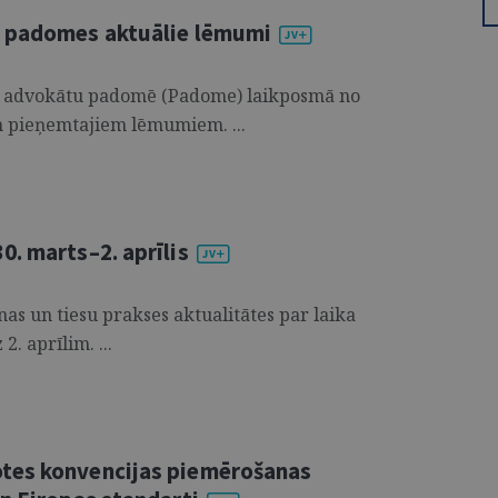
u padomes aktuālie lēmumi
tu advokātu padomē (Padome) laikposmā no
im pieņemtajiem lēmumiem. ...
. marts–2. aprīlis
s un tiesu prakses aktualitātes par laika
. aprīlim. ...
tes konvencijas piemērošanas