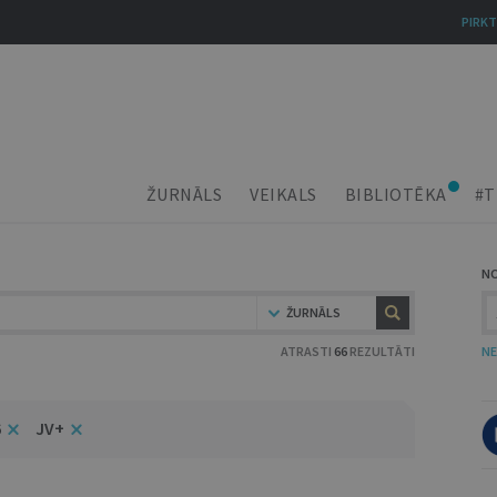
PIRKT
ŽURNĀLS
VEIKALS
BIBLIOTĒKA
#T
N
ŽURNĀLS
ATRASTI
66
REZULTĀTI
NE
6
JV+