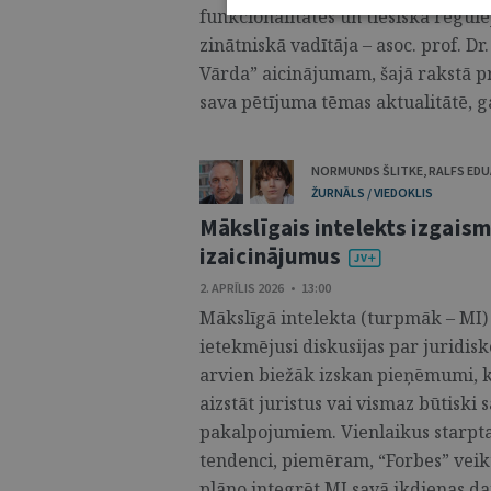
funkcionalitātes un tiesiskā regu
zinātniskā vadītāja – asoc. prof. Dr
Vārda” aicinājumam, šajā rakstā p
sava pētījuma tēmas aktualitātē, ga
NORMUNDS ŠLITKE
,
RALFS ED
ŽURNĀLS / VIEDOKLIS
Mākslīgais intelekts izgais
izaicinājumus
2. APRĪLIS 2026 • 13:00
Mākslīgā intelekta (turpmāk – MI) a
ietekmējusi diskusijas par juridisk
arvien biežāk izskan pieņēmumi, k
aizstāt juristus vai vismaz būtisk
pakalpojumiem. Vienlaikus starptau
tendenci, piemēram, “Forbes” veikt
plāno integrēt MI savā ikdienas d