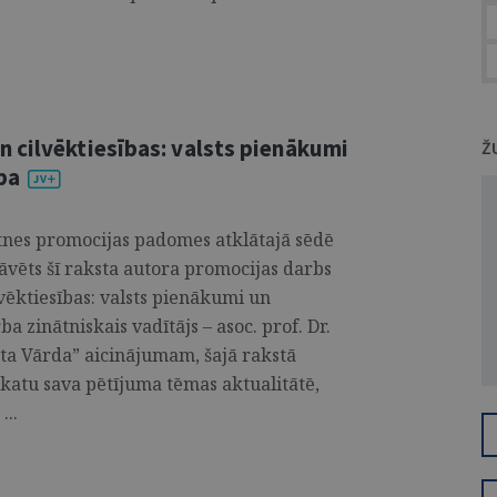
 cilvēktiesības: valsts pienākumi
Ž
ba
ātnes promocijas padomes atklātajā sēdē
tāvēts šī raksta autora promocijas darbs
ēktiesības: valsts pienākumi un
 zinātniskais vadītājs – asoc. prof. Dr.
ista Vārda” aicinājumam, šajā rakstā
katu sava pētījuma tēmas aktualitātē,
...