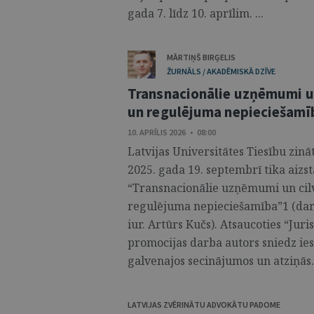
gada 7. līdz 10. aprīlim. ...
MĀRTIŅŠ BIRĢELIS
ŽURNĀLS / AKADĒMISKĀ DZĪVE
Transnacionālie uzņēmumi un
un regulējuma nepieciešamī
10. APRĪLIS 2026 • 08:00
Latvijas Universitātes Tiesību zin
2025. gada 19. septembrī tika aizs
“Transnacionālie uzņēmumi un cilv
regulējuma nepieciešamība”1 (darba
iur. Artūrs Kučs). Atsaucoties “Jur
promocijas darba autors sniedz ies
galvenajos secinājumos un atziņās. 
LATVIJAS ZVĒRINĀTU ADVOKĀTU PADOME