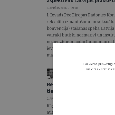
aspektiem: Latvijas prakse u
6. APRĪLIS 2026 • 09:00
I. Ievads Pēc Eiropas Padomes Kon
seksuālu izmantošanu un seksuālu
konvencija) stāšanās spēkā Latvijā
vairāki būtiski normatīvi un instit
noziedzīgiem nodarījumiem pret b
ieviesta obligāta probācijas uzrau
materiālu izplatīšana ...
Lai vietne pilnvērtīg
vēl citas – statisti
JĀNIS JOKSTS
ŽURNĀLS / AKADĒMISKĀ DZĪVE
Reiderisma fenomena transfo
tiesiskā regulējuma problem
2. APRĪLIS 2026 • 14:00
Rīgas Stradiņa universitātē 2025. g
autora promocijas darbs “Reideri