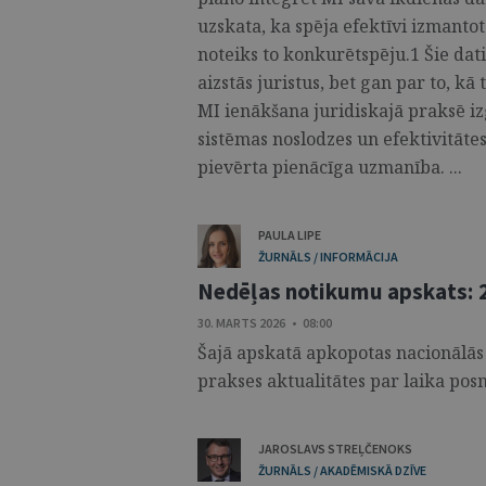
uzskata, ka spēja efektīvi izmanto
noteiks to konkurētspēju.1 Šie dati
aizstās juristus, bet gan par to, kā
MI ienākšana juridiskajā praksē iz
sistēmas noslodzes un efektivitāte
pievērta pienācīga uzmanība. ...
PAULA LIPE
ŽURNĀLS / INFORMĀCIJA
Nedēļas notikumu apskats: 2
30. MARTS 2026 • 08:00
Šajā apskatā apkopotas nacionālās
prakses aktualitātes par laika posm
JAROSLAVS STREĻČENOKS
ŽURNĀLS / AKADĒMISKĀ DZĪVE