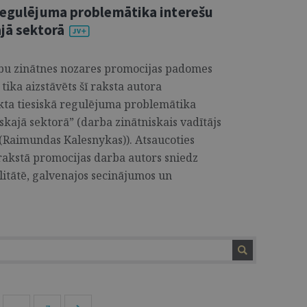
 regulējuma problemātika interešu
ajā sektorā
ību zinātnes nozares promocijas padomes
 tika aizstāvēts šī raksta autora
kta tiesiskā regulējuma problemātika
skajā sektorā” (darba zinātniskais vadītājs
s (Raimundas Kalesnykas)). Atsaucoties
rakstā promocijas darba autors sniedz
litātē, galvenajos secinājumos un