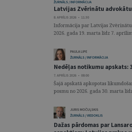
ŽURNĀLS / INFORMĀCIJA
Latvijas Zvērinātu advokāt
8. APRĪLIS 2026 • 11:30
Informācija par Latvijas Zvērinā
2026. gada 19. marta līdz 7. aprīl
PAULA LIPE
ŽURNĀLS / INFORMĀCIJA
Nedēļas notikumu apskats: 30
7. APRĪLIS 2026 • 08:00
Šajā apskatā apkopotas likumdošana
posmu no 2026. gada 30. marta līdz 2
JURIS MOČUĻSKIS
ŽURNĀLS / VIEDOKLIS
Dažas pārdomas par Lansaro