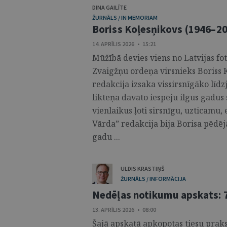
DINA GAILĪTE
ŽURNĀLS / IN MEMORIAM
Boriss Koļesņikovs (1946–2
14. APRĪLIS 2026 • 15:21
Mūžībā devies viens no Latvijas fo
Zvaigžņu ordeņa virsnieks Boriss K
redakcija izsaka vissirsnīgāko līd
likteņa dāvāto iespēju ilgus gadus
vienlaikus ļoti sirsnīgu, uzticamu,
Vārda” redakcija bija Borisa pēdē
gadu ...
ULDIS KRASTIŅŠ
ŽURNĀLS / INFORMĀCIJA
Nedēļas notikumu apskats: 7.
13. APRĪLIS 2026 • 08:00
Šajā apskatā apkopotas tiesu praks