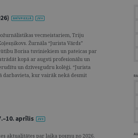
026)
tožurnālistikas vecmeistariem, Triju
oļesņikovs. Žurnāla “Jurista Vārds”
zjūtību Borisa tuviniekiem un pateicas par
 strādāt kopā ar augsti profesionālu un
 erudītu un dzīvesgudru kolēģi. “Jurista
jā darbavieta, kur vairāk nekā desmit
RA
–10. aprīlis
A
es aktualitātes par laika posmu no 2026.