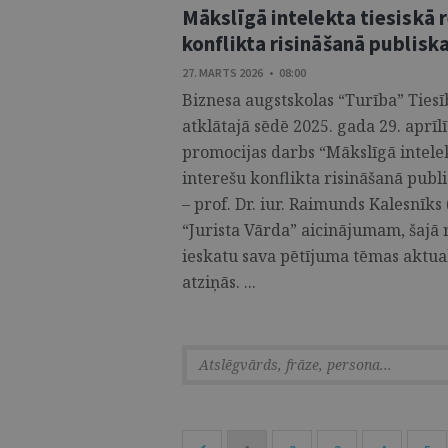
Mākslīgā intelekta tiesiskā
konflikta risināšanā publisk
27. MARTS 2026 • 08:00
Biznesa augstskolas “Turība” Ties
atklātajā sēdē 2025. gada 29. aprīlī
promocijas darbs “Mākslīgā intele
interešu konflikta risināšanā publi
– prof. Dr. iur. Raimunds Kalesnīk
“Jurista Vārda” aicinājumam, šajā 
ieskatu sava pētījuma tēmas aktua
atziņās. ...