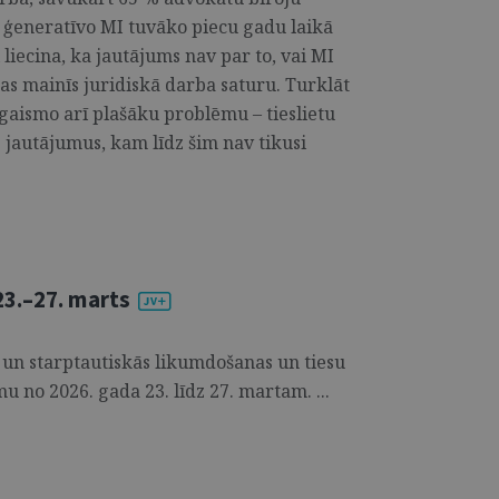
t ģeneratīvo MI tuvāko piecu gadu laikā
 liecina, ka jautājums nav par to, vai MI
 tas mainīs juridiskā darba saturu. Turklāt
gaismo arī plašāku problēmu – tieslietu
s jautājumus, kam līdz šim nav tikusi
3.–27. marts
 un starptautiskās likumdošanas un tiesu
u no 2026. gada 23. līdz 27. martam. ...