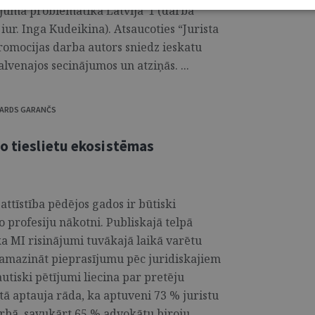
lējuma problemātika Latvijā”1 (darba
. iur. Inga Kudeikina). Atsaucoties “Jurista
romocijas darba autors sniedz ieskatu
lvenajos secinājumos un atziņās. ...
UARDS GARANČS
mo tieslietu ekosistēmas
ttīstība pēdējos gados ir būtiski
o profesiju nākotni. Publiskajā telpā
a MI risinājumi tuvākajā laikā varētu
i samazināt pieprasījumu pēc juridiskajiem
tiski pētījumi liecina par pretēju
ā aptauja rāda, ka aptuveni 73 % juristu
arbā, savukārt 65 % advokātu biroju