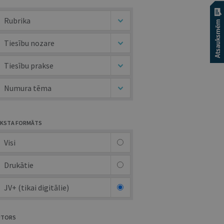
Rubrika
Tiesību nozare
Tiesību prakse
Numura tēma
KSTA FORMĀTS
Visi
Drukātie
JV+ (tikai digitālie)
UTORS