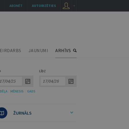
ABONĒT
AUTORIZĒTIES
EIRDARBS
JAUNUMI
ARHĪVS
O
LĪDZ
DĒĻA
/
MĒNESIS
/
GADS
ŽURNĀLS