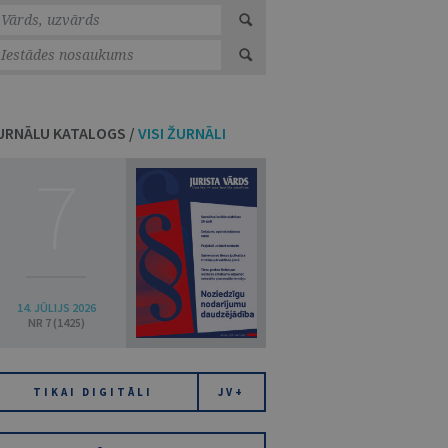
URNĀLU KATALOGS /
VISI ŽURNĀLI
7
14. JŪLIJS 2026
NR 7 (1425)
TIKAI DIGITĀLI
JV+