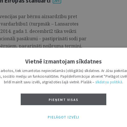
n Eiropas standarti
vencijas par bērnu aizsardzību pret
 vardarbību1 (turpmāk – Lansarotes
 2014. gada 1. decembrī2 tika veikti
ucionāli pasākumi – pastiprināti sodi par
ērniem, pagarināti noilguma termiņi,
dzība, kriminalizēta intīma rakstura
Vietnē izmantojam sīkdatnes
i darbotos, tiek izmantotas nepieciešamās (obligātās) sīkdatnes. Ar Jūsu piekriša
kas, sociālo mediju un funkcionalitātes. Papildinformācijai atveriet "Pielāgot izvēl
brīdī mainīt savu izvēli, atgriežoties šajā vietnē. Plašāk –
sīkdatņu politikā
.
rmēšanās, tā funkcionalitātes un
ātika Latvijā
PIEŅEMT VISAS
ada 27. maijā tika aizstāvēts šī raksta
PIELĀGOT IZVĒLI
sma fenomena transformēšanās, tā