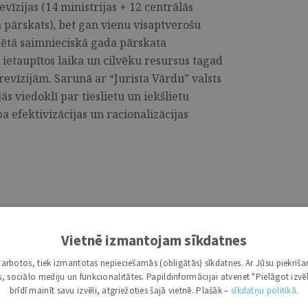
evīzijas (14 ministrijas + 12 centrālās
a pārskats), bet gan vienu visaptverošu
idētā saimnieciskā gada pārskata
ietaupītos laika un cilvēku resursus tagad
 revīzijām. Sarunā ar “Jurista Vārdu” valsts
ās viedoklī par tieslietu un iekšlietu
ba efektivizācijas un racionalizācijas
Vietnē izmantojam sīkdatnes
 redakcijas slejā bija publicētas
i darbotos, tiek izmantotas nepieciešamās (obligātās) sīkdatnes. Ar Jūsu piekriša
ormu. Atsaucoties uz redakcijas
kas, sociālo mediju un funkcionalitātes. Papildinformācijai atveriet "Pielāgot izvēl
u padomes viedokli par reformu procesu un
brīdī mainīt savu izvēli, atgriežoties šajā vietnē. Plašāk –
sīkdatņu politikā
.