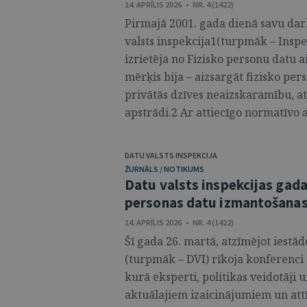
14. APRĪLIS 2026 • NR. 4 (1422)
Pirmajā 2001. gada dienā savu darb
valsts inspekcija1(turpmāk – Inspe
izrietēja no Fizisko personu datu 
mērķis bija – aizsargāt fizisko per
privātās dzīves neaizskaramību, at
apstrādi.2 Ar attiecīgo normatīvo 
DATU VALSTS INSPEKCIJA
ŽURNĀLS / NOTIKUMS
Datu valsts inspekcijas gada
personas datu izmantošanas 
14. APRĪLIS 2026 • NR. 4 (1422)
Šī gada 26. martā, atzīmējot iestād
(turpmāk – DVI) rīkoja konferenci 
kurā eksperti, politikas veidotāji 
aktuālajiem izaicinājumiem un att