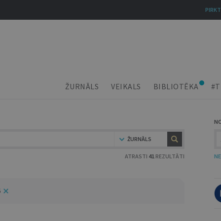
PIRKT
ŽURNĀLS
VEIKALS
BIBLIOTĒKA
#T
N
ŽURNĀLS
ATRASTI
41
REZULTĀTI
NE
6