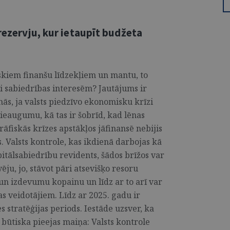
 rezervju, kur ietaupīt budžeta
liskiem finanšu līdzekļiem un mantu, to
oši sabiedrības interesēm? Jautājums ir
inās, ja valsts piedzīvo ekonomisku krīzi
ieaugumu, kā tas ir šobrīd, kad lēnas
iskās krīzes apstākļos jāfinansē nebijis
. Valsts kontrole, kas ikdienā darbojas kā
pitālsabiedrību revidents, šādos brīžos var
ju, jo, stāvot pāri atsevišķo resoru
 un izdevumu kopainu un līdz ar to arī var
s veidotājiem. Līdz ar 2025. gadu ir
s stratēģijas periods. Iestāde uzsver, ka
 būtiska pie­ejas maiņa: Valsts kontrole