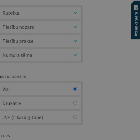
Rubrika
Tiesību nozare
Tiesību prakse
Numura tēma
KSTA FORMĀTS
Visi
Drukātie
JV+ (tikai digitālie)
UTORS