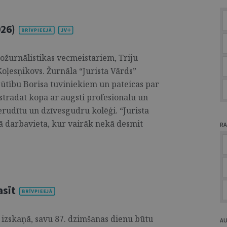
026)
tožurnālistikas vecmeistariem, Triju
oļesņikovs. Žurnāla “Jurista Vārds”
zjūtību Borisa tuviniekiem un pateicas par
 strādāt kopā ar augsti profesionālu un
 erudītu un dzīvesgudru kolēģi. “Jurista
jā darbavieta, kur vairāk nekā desmit
RA
asīt
izskaņā, savu 87. dzimšanas dienu būtu
A