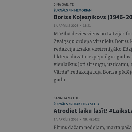
DINA GAILĪTE
ŽURNĀLS / IN MEMORIAM
Boriss Koļesņikovs (1946–2
14. APRĪLIS 2026 • 15:21
Mūžībā devies viens no Latvijas fo
Zvaigžņu ordeņa virsnieks Boriss K
redakcija izsaka vissirsnīgāko līd
likteņa dāvāto iespēju ilgus gadus
vienlaikus ļoti sirsnīgu, uzticamu,
Vārda” redakcija bija Borisa pēdē
gadu ...
SANNIJA MATULE
ŽURNĀLS / REDAKTORA SLEJA
Atrodiet laiku lasīt! #LaiksL
14. APRĪLIS 2026 • NR. 4 (1422)
Pirms dažām nedēļām, marta pašā 