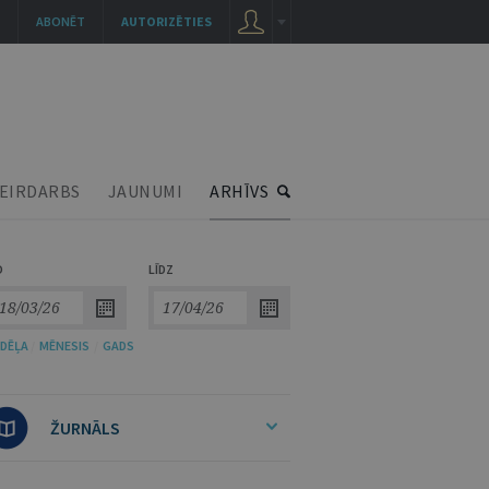
ABONĒT
AUTORIZĒTIES
EIRDARBS
JAUNUMI
ARHĪVS
O
LĪDZ
DĒĻA
/
MĒNESIS
/
GADS
ŽURNĀLS