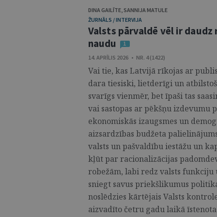
DINA GAILĪTE
,
SANNIJA MATULE
ŽURNĀLS / INTERVIJA
Valsts pārvaldē vēl ir daudz
naudu
1
14. APRĪLIS 2026 • NR. 4 (1422)
Vai tie, kas Latvijā rīkojas ar pub
dara tiesiski, lietderīgi un atbilst
svarīgs vienmēr, bet īpaši tas saas
vai sastopas ar pēkšņu izdevumu p
ekonomiskās izaugsmes un demogrāf
aizsardzības budžeta palielinājums
valsts un pašvaldību iestāžu un ka
kļūt par racionalizācijas padomdevē
robežām, labi redz valsts funkciju
sniegt savus priekšlikumus politika
noslēdzies kārtējais Valsts kontrole
aizvadīto četru gadu laikā īstenota