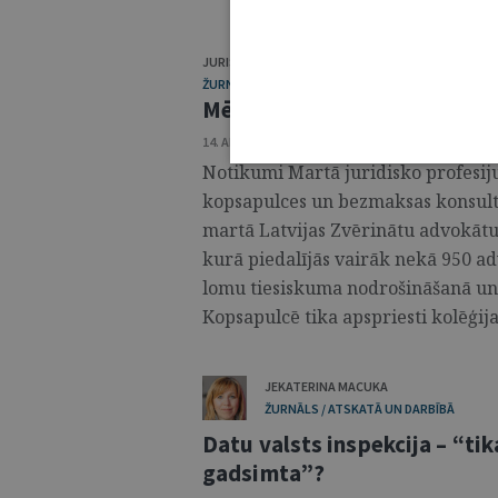
JURISTA VĀRDS
ŽURNĀLS / MĒNEŠA HRONIKA
Mēneša hronika: marts
14. APRĪLIS 2026 • NR. 4 (1422)
Notikumi Martā juridisko profesiju
kopsapulces un bezmaksas konsultā
martā Latvijas Zvērinātu advokātu
kurā piedalījās vairāk nekā 950 ad
lomu tiesiskuma nodrošināšanā un 
Kopsapulcē tika apspriesti kolēģija
JEKATERINA MACUKA
ŽURNĀLS / ATSKATĀ UN DARBĪBĀ
Datu valsts inspekcija – “tik
gadsimta”?