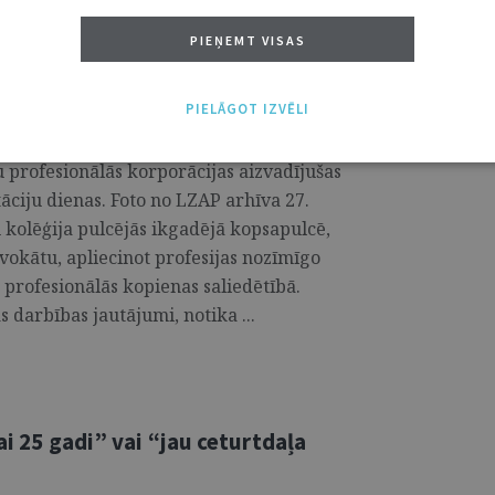
PIEŅEMT VISAS
PIELĀGOT IZVĒLI
 profesionālās korporācijas aizvadījušas
ciju dienas. Foto no LZAP arhīva 27.
 kolēģija pulcējās ikgadējā kopsapulcē,
vokātu, apliecinot profesijas nozīmīgo
profesionālās kopienas saliedētībā.
s darbības jautājumi, notika ...
ai 25 gadi” vai “jau ceturtdaļa