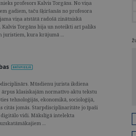
sībnieks profesors Kalvis Torgāns. No viņa
iem gadiem, taču šķiršanās no profesora
jama viņa atstātā radošā zinātniskā
Kalvis Torgāns bija un noteikti arī paliks
juristiem, kura krājumā ...
Ž
ības
disciplinārs. Mūsdienu jurista ikdiena
 ārpus klasiskajām normatīvo aktu tekstu
ies tehnoloģijās, ekonomikā, socioloģijā,
ās citās jomās. Starpdisciplinaritāte jo īpaši
 digitālo vidi. Mākslīgā intelekta
 uzskatāmākajiem ...