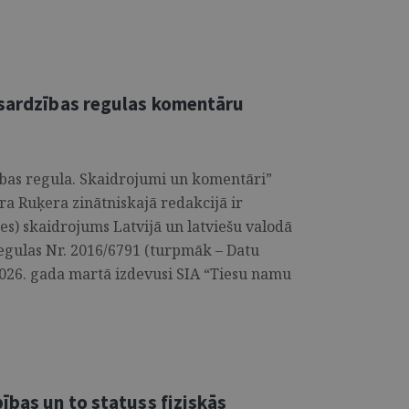
zsardzības regulas komentāru
bas regula. Skaidrojumi un komentāri”
a Ruķera zinātniskajā redakcijā ir
es) skaidrojums Latvijā un latviešu valodā
regulas Nr. 2016/6791 (turpmāk – Datu
2026. gada martā izdevusi SIA “Tiesu namu
ības un to statuss fiziskās