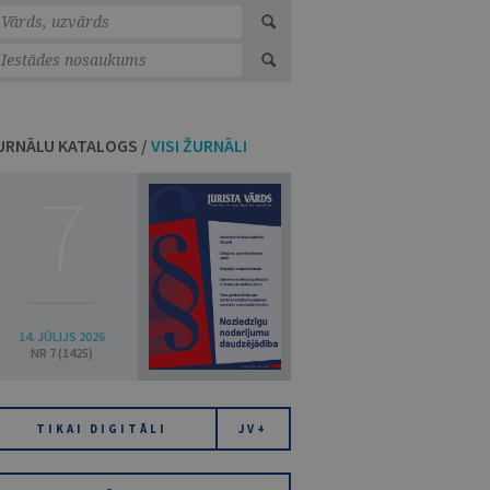
URNĀLU KATALOGS /
VISI ŽURNĀLI
7
14. JŪLIJS 2026
NR 7 (1425)
TIKAI DIGITĀLI
JV+