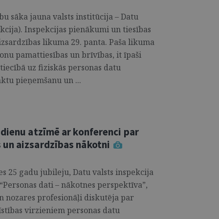
u sāka jauna valsts institūcija – Datu
kcija). Inspekcijas pienākumi un tiesības
aizsardzības likuma 29. panta. Paša likuma
sonu pamattiesības un brīvības, it īpaši
tiecībā uz fiziskās personas datu
aktu pieņemšanu un ...
dienu atzīmē ar konferenci par
un aizsardzības nākotni
es 25 gadu jubileju, Datu valsts inspekcija
“Personas dati – nākotnes perspektīva”,
un nozares profesionāļi diskutēja par
īstības virzieniem personas datu