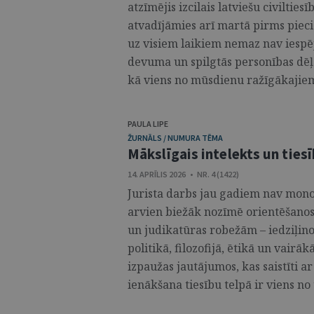
atzīmējis izcilais latviešu civiltie
atvadījāmies arī martā pirms piec
uz visiem laikiem nemaz nav iespē
devuma un spilgtās personības dēļ. 
kā viens no mūsdienu ražīgākajiem 
PAULA LIPE
ŽURNĀLS / NUMURA TĒMA
Mākslīgais intelekts un ties
14. APRĪLIS 2026 • NR. 4 (1422)
Jurista darbs jau gadiem nav mono
arvien biežāk nozīmē orientēšanos
un judikatūras robežām – iedziļinot
politikā, filozofijā, ētikā un vairāk
izpaužas jautājumos, kas saistīti ar
ienākšana tiesību telpā ir viens no