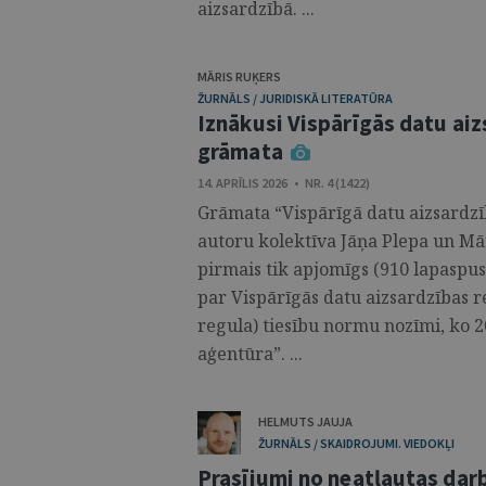
aizsardzībā. ...
MĀRIS RUĶERS
ŽURNĀLS / JURIDISKĀ LITERATŪRA
Iznākusi Vispārīgās datu ai
grāmata
14. APRĪLIS 2026 • NR. 4 (1422)
Grāmata “Vispārīgā datu aizsardzī
autoru kolektīva Jāņa Plepa un Mār
pirmais tik apjomīgs (910 lapaspus
par Vispārīgās datu aizsardzības 
regula) tiesību normu nozīmi, ko 
aģentūra”. ...
HELMUTS JAUJA
ŽURNĀLS / SKAIDROJUMI. VIEDOKĻI
Prasījumi no neatļautas darb