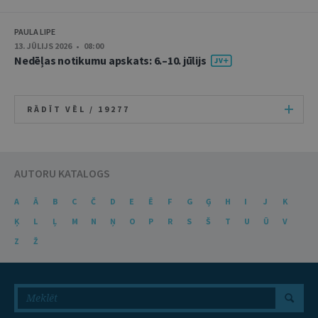
PAULA LIPE
13. JŪLIJS 2026 • 08:00
Nedēļas notikumu apskats: 6.–10. jūlijs
RĀDĪT VĒL /
19277
AUTORU KATALOGS
A
Ā
B
C
Č
D
E
Ē
F
G
Ģ
H
I
J
K
Ķ
L
Ļ
M
N
Ņ
O
P
R
S
Š
T
U
Ū
V
Z
Ž