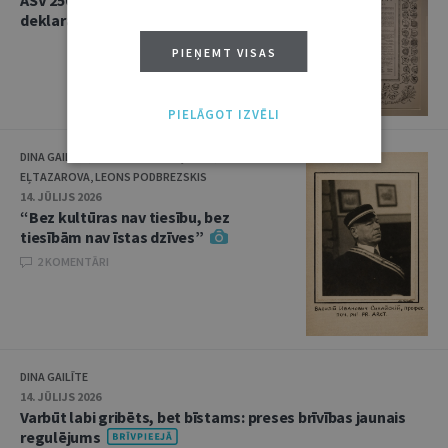
ASV 250 – kur meklēt Neatkarības
deklarācijas oriģinālu?
PIEŅEMT VISAS
PIELĀGOT IZVĒLI
DINA GAILĪTE, SVETLANA KOVAĻČUKA, KSENIJA
EĻTAZAROVA, LEONS PODBREZSKIS
14. JŪLIJS 2026
“Bez kultūras nav tiesību, bez
tiesībām nav īstas dzīves”
2 KOMENTĀRI
DINA GAILĪTE
14. JŪLIJS 2026
Varbūt labi gribēts, bet bīstams: preses brīvības jaunais
regulējums