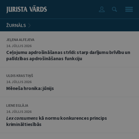
ŽURNĀLS
JEĻENA ALFEJEVA
14. JŪLIJS 2026
Ceļojumu apdrošināšanas strīdi: starp darījumu brīvību un
palīdzības apdrošināšanas funkciju
ULDIS KRASTIŅŠ
14. JŪLIJS 2026
Mēneša hronika: jūnijs
LIENE EGLĀJA
14. JŪLIJS 2026
Lex consumens
kā normu konkurences princips
krimināltiesībās