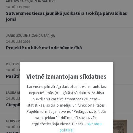
ARTŪRS CAICS, RĒZIJA GAUJERE
14. JŪLIJS 2026
Satversmes tiesas jaunākā judikatūra trokšņa pārvaldības
jomā
JĀNIS UZULĒNS, ZANDA ZARIŅA
14. JŪLIJS 2026
Projektē un būvē metode būvniecībā
VIKTORIJA TAISONE
14. JŪLIJS 2026
Vietnē izmantojam sīkdatnes
Pasūtītāja pārstāvis – inženieris
Lai vietne pilnvērtīgi darbotos, tiek izmantotas
nepieciešamās (obligātās) sīkdatnes. Ar Jūsu
LAURA ALEKSANDRA BIŠERE
14. JŪLIJS 2026
piekrišanu var tikt izmantotas vēl citas –
Cieņpilna nāve kā daļa no tiesībām uz privāto dzīvi
statistikas, sociālo mediju un funkcionalitātes.
Papildinformācijai atveriet "Pielāgot izvēli". Jūs
varat jebkurā brīdī mainīt savu izvēli,
ULDIS KRASTIŅŠ
atgriežoties šajā vietnē. Plašāk –
sīkdatņu
14. JŪLIJS 2026
politikā
.