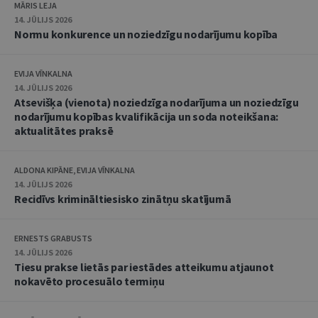
MĀRIS LEJA
14. JŪLIJS 2026
Normu konkurence un noziedzīgu nodarījumu kopība
EVIJA VĪNKALNA
14. JŪLIJS 2026
Atsevišķa (vienota) noziedzīga nodarījuma un noziedzīgu
nodarījumu kopības kvalifikācija un soda noteikšana:
aktualitātes praksē
ALDONA KIPĀNE, EVIJA VĪNKALNA
14. JŪLIJS 2026
Recidīvs krimināltiesisko zinātņu skatījumā
ERNESTS GRABUSTS
14. JŪLIJS 2026
Tiesu prakse lietās par iestādes atteikumu atjaunot
nokavēto procesuālo termiņu