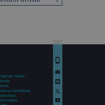
PIESAKIES VĒSTKOPAI
"Jurista Vārdu"
kcija
oriem
ošanas noteikumi
rtiesības
kļūstamība
akti