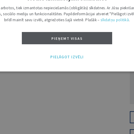
TIKAI VIRSRAKSTUS
i darbotos, tiek izmantotas nepieciešamās (obligātās) sīkdatnes. Ar Jūsu piekriša
kas, sociālo mediju un funkcionalitātes. Papildinformācijai atveriet "Pielāgot izvēl
brīdī mainīt savu izvēli, atgriežoties šajā vietnē. Plašāk –
sīkdatņu politikā
.
PIEŅEMT VISAS
Ž
PIELĀGOT IZVĒLI