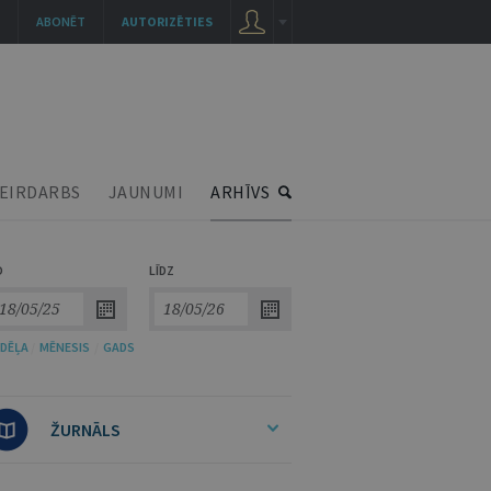
ABONĒT
AUTORIZĒTIES
EIRDARBS
JAUNUMI
ARHĪVS
O
LĪDZ
DĒĻA
/
MĒNESIS
/
GADS
ŽURNĀLS