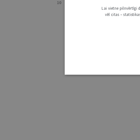
10
20
50
REZULTĀTI LAPĀ
RĀDĪT 
Lai vietne pilnvērtīg
vēl citas – statisti