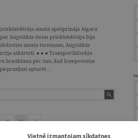
 priekšsēdētāja amatā apstiprināja Aigaru
par Augstākās tiesas priekšsēdētāju bija
noslēdzoties amata termiņam, Augstākās
rzīja atkārtoti. ● ● ● Transportlīdzekļu
īvu braukšanu pēc tam, kad kompetentas
ieprasījusi apturēt ...
RA
60
61
A
Vietnē izmantojam sīkdatnes