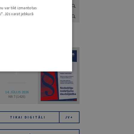
nu var tikt izmantotas
i". Jūs varat jebkurā
URNĀLU KATALOGS /
VISI ŽURNĀLI
7
14. JŪLIJS 2026
NR 7 (1425)
TIKAI DIGITĀLI
JV+