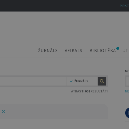
PIRKT
ŽURNĀLS
VEIKALS
BIBLIOTĒKA
#T
N
ŽURNĀLS
ATRASTI
601
REZULTĀTI
NE
6