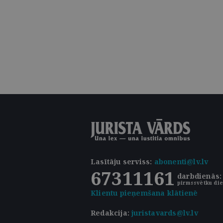
Lasītāju serviss
:
abonenti@lv.lv
67311161
darbdienās: 
pirmssvētku die
Klientu pieņemšana klātienē
Redakcija:
juristavards@lv.lv