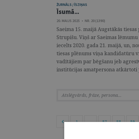
ŽURNĀLS / ĪSZIŅAS
Īsumā...
20. MAIJS 2025 • NR. 20 (1390)
Saeima 15. maijā Augstākās tiesas
Strupišu. Viņš ar Saeimas lēmumu 
iecelts 2020. gada 21. maijā, un, 
tiesas plēnums viņa kandidatūru vi
vadītājiem par bēgšanu jeb agres
institūcijas amatpersona atkārtoti p
1
...
57
58
59