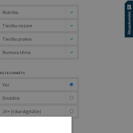
Rubrika
Tiesību nozare
Tiesību prakse
Numura tēma
KSTA FORMĀTS
Visi
Drukātie
JV+ (tikai digitālie)
UTORS