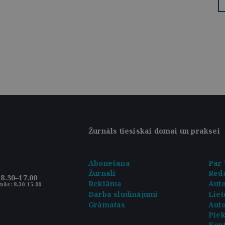
Žurnāls tiesiskai domai un praksei
Abonēšana
Par 
Žurnāli
Reda
8.30–17.00
Reklāma
Aut
nās: 8.30–15.00
Darba sludinājumi
Liet
Grāmatas
Auto
Pie
Kont