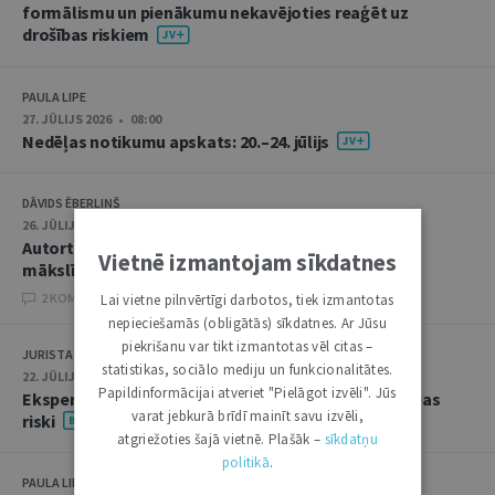
formālismu un pienākumu nekavējoties reaģēt uz
drošības riskiem
PAULA LIPE
27. JŪLIJS 2026 • 08:00
Nedēļas notikumu apskats: 20.–24. jūlijs
DĀVIDS ĒBERLIŅŠ
26. JŪLIJS 2026 • 08:00
Autortiesību subjekta un objekta juridiskie aspekti
Vietnē izmantojam sīkdatnes
mākslīgā intelekta kontekstā
2 KOMENTĀRI
Lai vietne pilnvērtīgi darbotos, tiek izmantotas
nepieciešamās (obligātās) sīkdatnes. Ar Jūsu
piekrišanu var tikt izmantotas vēl citas –
JURISTA VĀRDS
statistikas, sociālo mediju un funkcionalitātes.
22. JŪLIJS 2026 • 14:00
Papildinformācijai atveriet "Pielāgot izvēli". Jūs
Ekspertu saruna jūlijā: krimināltiesības un būvniecības
varat jebkurā brīdī mainīt savu izvēli,
riski
atgriežoties šajā vietnē. Plašāk –
sīkdatņu
politikā
.
PAULA LIPE