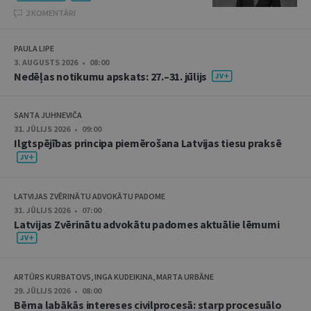
2 KOMENTĀRI
PAULA LIPE
3. AUGUSTS 2026 • 08:00
Nedēļas notikumu apskats: 27.–31. jūlijs
SANTA JUHNEVIČA
31. JŪLIJS 2026 • 09:00
Ilgtspējības principa piemērošana Latvijas tiesu praksē
LATVIJAS ZVĒRINĀTU ADVOKĀTU PADOME
31. JŪLIJS 2026 • 07:00
Latvijas Zvērinātu advokātu padomes aktuālie lēmumi
ARTŪRS KURBATOVS, INGA KUDEIKINA, MARTA URBĀNE
29. JŪLIJS 2026 • 08:00
Bērna labākās intereses civilprocesā: starp procesuālo