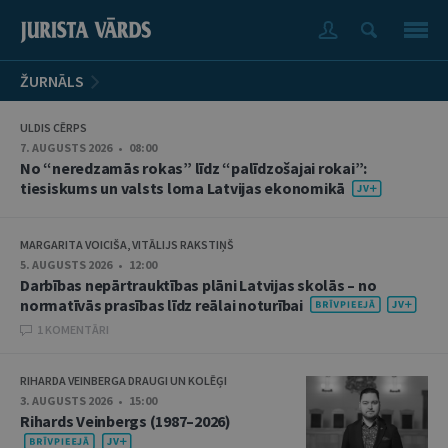
ŽURNĀLS
ULDIS CĒRPS
7. AUGUSTS 2026 • 08:00
No “neredzamās rokas” līdz “palīdzošajai rokai”:
tiesiskums un valsts loma Latvijas ekonomikā
MARGARITA VOICIŠA, VITĀLIJS RAKSTIŅŠ
5. AUGUSTS 2026 • 12:00
Darbības nepārtrauktības plāni Latvijas skolās – no
normatīvās prasības līdz reālai noturībai
1 KOMENTĀRI
RIHARDA VEINBERGA DRAUGI UN KOLĒĢI
3. AUGUSTS 2026 • 15:00
Rihards Veinbergs (1987–2026)