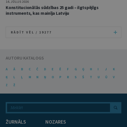
14. JŪLIJS 2026
Konstitucionālās sūdzības 25 gadi – ilgtspējīgs
instruments, kas mainīja Latviju
RĀDĪT VĒL /
19277
AUTORU KATALOGS
A
Ā
B
C
Č
D
E
Ē
F
G
Ģ
H
I
J
K
Ķ
L
Ļ
M
N
Ņ
O
P
R
S
Š
T
U
Ū
V
Z
Ž
ŽURNĀLS
NOZARES