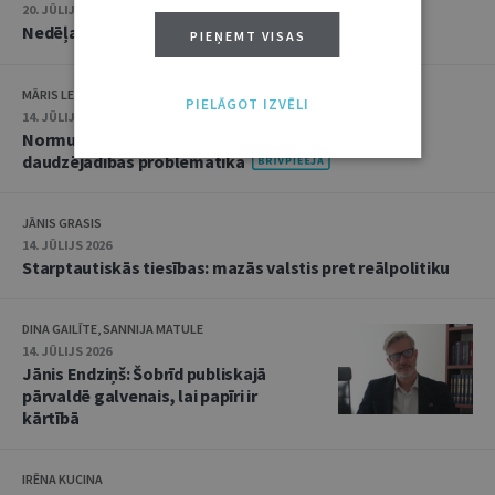
20. JŪLIJS 2026 • 16:05
Nedēļas notikumu apskats: 13.–17. jūlijs
PIEŅEMT VISAS
MĀRIS LEJA
PIELĀGOT IZVĒLI
14. JŪLIJS 2026
Normu konkurences un noziedzīgu nodarījumu
daudzējādības problemātika
JĀNIS GRASIS
14. JŪLIJS 2026
Starptautiskās tiesības: mazās valstis pret reālpolitiku
DINA GAILĪTE, SANNIJA MATULE
14. JŪLIJS 2026
Jānis Endziņš: Šobrīd publiskajā
pārvaldē galvenais, lai papīri ir
kārtībā
IRĒNA KUCINA