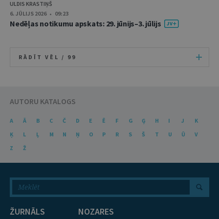
ULDIS KRASTIŅŠ
6. JŪLIJS 2026 • 09:23
Nedēļas notikumu apskats: 29. jūnijs–3. jūlijs
RĀDĪT VĒL /
99
AUTORU KATALOGS
A
Ā
B
C
Č
D
E
Ē
F
G
Ģ
H
I
J
K
Ķ
L
Ļ
M
N
Ņ
O
P
R
S
Š
T
U
Ū
V
Z
Ž
ŽURNĀLS
NOZARES