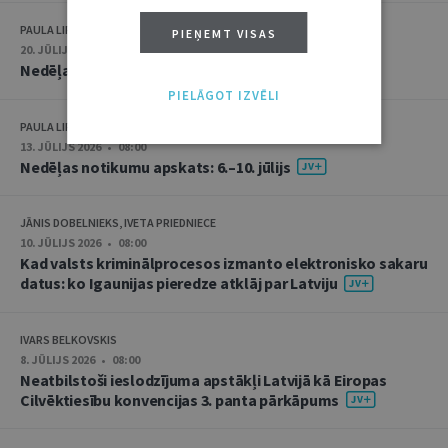
PAULA LIPE
PIEŅEMT VISAS
20. JŪLIJS 2026 • 16:05
Nedēļas notikumu apskats: 13.–17. jūlijs
PIELĀGOT IZVĒLI
PAULA LIPE
13. JŪLIJS 2026 • 08:00
Nedēļas notikumu apskats: 6.–10. jūlijs
JĀNIS DOBELNIEKS, IVETA PRIEDNIECE
10. JŪLIJS 2026 • 08:00
Kad valsts kriminālprocesos izmanto elektronisko sakaru
datus: ko Igaunijas pieredze atklāj par Latviju
IVARS BELKOVSKIS
8. JŪLIJS 2026 • 08:00
Neatbilstoši ieslodzījuma apstākļi Latvijā kā Eiropas
Cilvēktiesību konvencijas 3. panta pārkāpums