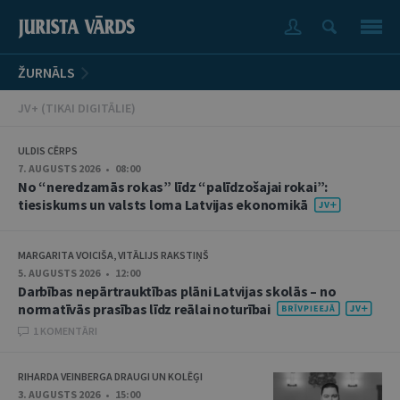
ŽURNĀLS
JV+ (TIKAI DIGITĀLIE)
ULDIS CĒRPS
7. AUGUSTS 2026 • 08:00
No “neredzamās rokas” līdz “palīdzošajai rokai”:
tiesiskums un valsts loma Latvijas ekonomikā
MARGARITA VOICIŠA, VITĀLIJS RAKSTIŅŠ
5. AUGUSTS 2026 • 12:00
Darbības nepārtrauktības plāni Latvijas skolās – no
normatīvās prasības līdz reālai noturībai
1 KOMENTĀRI
RIHARDA VEINBERGA DRAUGI UN KOLĒĢI
3. AUGUSTS 2026 • 15:00