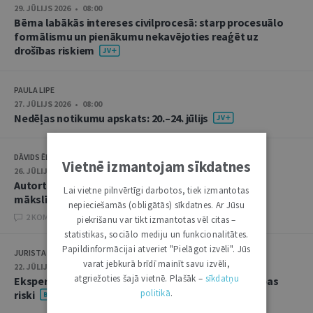
29. JŪLIJS 2026 • 08:00
Bērna labākās intereses civilprocesā: starp procesuālo
formālismu un pienākumu nekavējoties reaģēt uz
drošības riskiem
PAULA LIPE
27. JŪLIJS 2026 • 08:00
Nedēļas notikumu apskats: 20.–24. jūlijs
DĀVIDS ĒBERLIŅŠ
Vietnē izmantojam sīkdatnes
26. JŪLIJS 2026 • 08:00
Autortiesību subjekta un objekta juridiskie aspekti
Lai vietne pilnvērtīgi darbotos, tiek izmantotas
mākslīgā intelekta kontekstā
nepieciešamās (obligātās) sīkdatnes. Ar Jūsu
2 KOMENTĀRI
piekrišanu var tikt izmantotas vēl citas –
statistikas, sociālo mediju un funkcionalitātes.
Papildinformācijai atveriet "Pielāgot izvēli". Jūs
JURISTA VĀRDS
varat jebkurā brīdī mainīt savu izvēli,
22. JŪLIJS 2026 • 14:00
atgriežoties šajā vietnē. Plašāk –
sīkdatņu
Ekspertu saruna jūlijā: krimināltiesības un būvniecības
politikā
.
riski