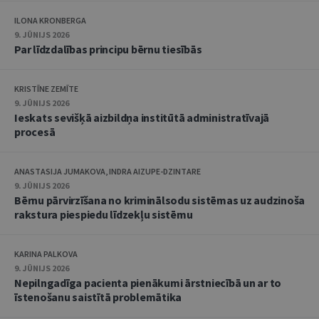
ILONA KRONBERGA
9. JŪNIJS 2026
Par līdzdalības principu bērnu tiesībās
KRISTĪNE ZEMĪTE
9. JŪNIJS 2026
Ieskats sevišķā aizbildņa institūtā administratīvajā
procesā
ANASTASIJA JUMAKOVA, INDRA AIZUPE-DZINTARE
9. JŪNIJS 2026
Bērnu pārvirzīšana no kriminālsodu sistēmas uz audzinoša
rakstura piespiedu līdzekļu sistēmu
KARINA PALKOVA
9. JŪNIJS 2026
Nepilngadīga pacienta pienākumi ārstniecībā un ar to
īstenošanu saistītā problemātika