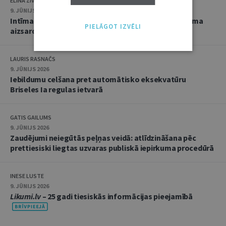
ELĪNA ZIVTIŅA
9. JŪNIJS 2026
Intīma rakstura materiālu izplatīšana: starp privātuma
PIELĀGOT IZVĒLI
aizsardzību un seksuālo autonomiju
LAURIS RASNAČS
9. JŪNIJS 2026
Iebildumu celšana pret automātisko eksekvatūru
Briseles Ia regulas ietvarā
GATIS GAILUMS
9. JŪNIJS 2026
Zaudējumi neiegūtās peļņas veidā: atlīdzināšana pēc
prettiesiski liegtas uzvaras publiskā iepirkuma procedūrā
INESE LUSTE
9. JŪNIJS 2026
Likumi.lv
– 25 gadi tiesiskās informācijas pieejamībā