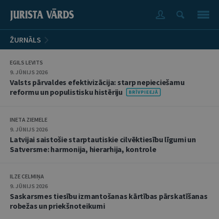
ŽURNĀLS
EGILS LEVITS
9. JŪNIJS 2026
Valsts pārvaldes efektivizācija: starp nepieciešamu
reformu un populistisku histēriju
INETA ZIEMELE
9. JŪNIJS 2026
Latvijai saistošie starptautiskie cilvēktiesību līgumi un
Satversme: harmonija, hierarhija, kontrole
ILZE CELMIŅA
9. JŪNIJS 2026
Saskarsmes tiesību izmantošanas kārtības pārskatīšanas
robežas un priekšnoteikumi