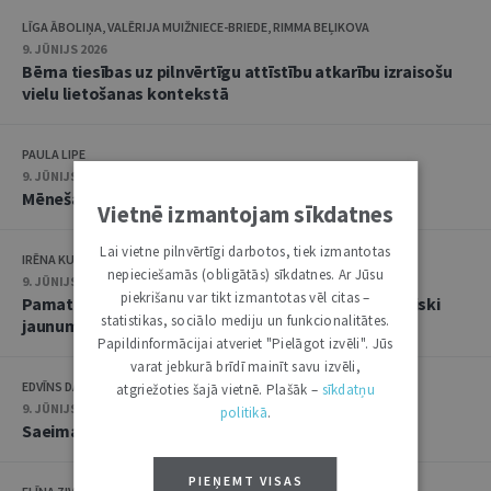
LĪGA ĀBOLIŅA, VALĒRIJA MUIŽNIECE-BRIEDE, RIMMA BEĻIKOVA
9. JŪNIJS 2026
Bērna tiesības uz pilnvērtīgu attīstību atkarību izraisošu
vielu lietošanas kontekstā
PAULA LIPE
9. JŪNIJS 2026
Mēneša hronika: maijs
Vietnē izmantojam sīkdatnes
Lai vietne pilnvērtīgi darbotos, tiek izmantotas
IRĒNA KUCINA
nepieciešamās (obligātās) sīkdatnes. Ar Jūsu
9. JŪNIJS 2026
piekrišanu var tikt izmantotas vēl citas –
Pamattiesību aizsardzība kļūst vēl pieejamāka: būtiski
statistikas, sociālo mediju un funkcionalitātes.
jaunumi Satversmes tiesā
Papildinformācijai atveriet "Pielāgot izvēli". Jūs
varat jebkurā brīdī mainīt savu izvēli,
EDVĪNS DANOVSKIS
atgriežoties šajā vietnē. Plašāk –
sīkdatņu
9. JŪNIJS 2026
politikā
.
Saeimas lēmumu juridiskais raksturojums
PIEŅEMT VISAS