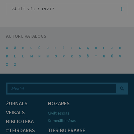
RĀDĪT VĒL /
19277
AUTORU KATALOGS
A
Ā
B
C
Č
D
E
Ē
F
G
Ģ
H
I
J
K
Ķ
L
Ļ
M
N
Ņ
O
P
R
S
Š
T
U
Ū
V
Z
Ž
ŽURNĀLS
NOZARES
VEIKALS
Civiltiesības
BIBLIOTĒKA
Krimināltiesības
#TEIRDARBS
TIESĪBU PRAKSE