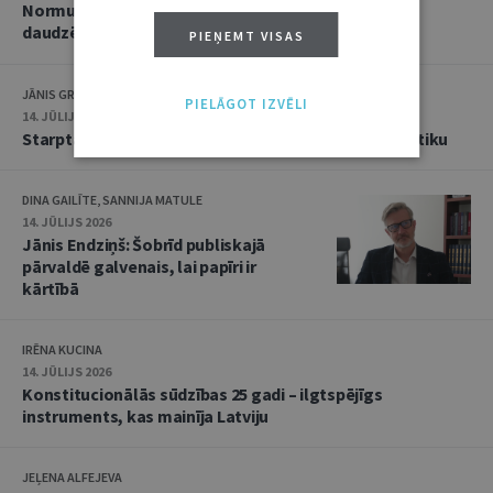
Normu konkurences un noziedzīgu nodarījumu
daudzējādības problemātika
PIEŅEMT VISAS
JĀNIS GRASIS
PIELĀGOT IZVĒLI
14. JŪLIJS 2026
Starptautiskās tiesības: mazās valstis pret reālpolitiku
DINA GAILĪTE, SANNIJA MATULE
14. JŪLIJS 2026
Jānis Endziņš: Šobrīd publiskajā
pārvaldē galvenais, lai papīri ir
kārtībā
IRĒNA KUCINA
14. JŪLIJS 2026
Konstitucionālās sūdzības 25 gadi – ilgtspējīgs
instruments, kas mainīja Latviju
JEĻENA ALFEJEVA