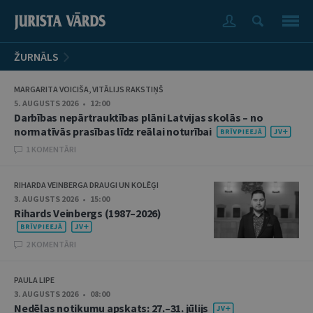
ŽURNĀLS
MARGARITA VOICIŠA, VITĀLIJS RAKSTIŅŠ
5. AUGUSTS 2026 • 12:00
Darbības nepārtrauktības plāni Latvijas skolās – no
normatīvās prasības līdz reālai noturībai
1 KOMENTĀRI
RIHARDA VEINBERGA DRAUGI UN KOLĒĢI
3. AUGUSTS 2026 • 15:00
Rihards Veinbergs (1987–2026)
2 KOMENTĀRI
PAULA LIPE
3. AUGUSTS 2026 • 08:00
Nedēļas notikumu apskats: 27.–31. jūlijs