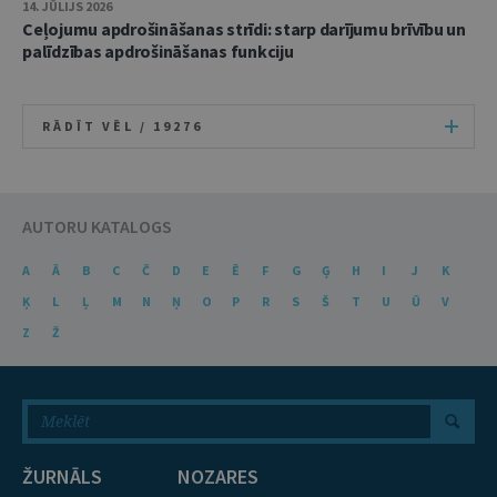
14. JŪLIJS 2026
Ceļojumu apdrošināšanas strīdi: starp darījumu brīvību un
palīdzības apdrošināšanas funkciju
RĀDĪT VĒL /
19276
AUTORU KATALOGS
A
Ā
B
C
Č
D
E
Ē
F
G
Ģ
H
I
J
K
Ķ
L
Ļ
M
N
Ņ
O
P
R
S
Š
T
U
Ū
V
Z
Ž
ŽURNĀLS
NOZARES