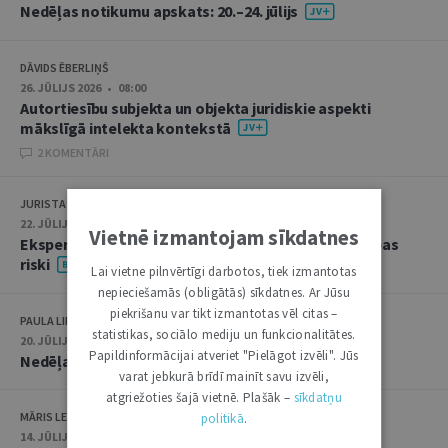
Nedēļas notikumu apskats: 20.–24. jūlijs
DĀVIDS ĒBERLIŅŠ
26. JŪLIJS 2026 • 08:00
Autortiesību subjekta un objekta juridiskie aspekti
mākslīgā intelekta kontekstā
2 KOMENTĀRI
JURISTA VĀRDS
22. JŪLIJS 2026 • 14:00
Vietnē izmantojam sīkdatnes
Ekspertu saruna jūlijā: krimināltiesības un būvniecības
riski
Lai vietne pilnvērtīgi darbotos, tiek izmantotas
nepieciešamās (obligātās) sīkdatnes. Ar Jūsu
piekrišanu var tikt izmantotas vēl citas –
PAULA LIPE
statistikas, sociālo mediju un funkcionalitātes.
20. JŪLIJS 2026 • 16:05
Papildinformācijai atveriet "Pielāgot izvēli". Jūs
Nedēļas notikumu apskats: 13.–17. jūlijs
varat jebkurā brīdī mainīt savu izvēli,
atgriežoties šajā vietnē. Plašāk –
sīkdatņu
MĀRIS LEJA
politikā
.
14. JŪLIJS 2026