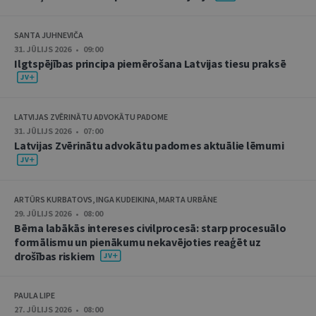
SANTA JUHNEVIČA
31. JŪLIJS 2026 • 09:00
Ilgtspējības principa piemērošana Latvijas tiesu praksē
LATVIJAS ZVĒRINĀTU ADVOKĀTU PADOME
31. JŪLIJS 2026 • 07:00
Latvijas Zvērinātu advokātu padomes aktuālie lēmumi
ARTŪRS KURBATOVS, INGA KUDEIKINA, MARTA URBĀNE
29. JŪLIJS 2026 • 08:00
Bērna labākās intereses civilprocesā: starp procesuālo
formālismu un pienākumu nekavējoties reaģēt uz
drošības riskiem
PAULA LIPE
27. JŪLIJS 2026 • 08:00