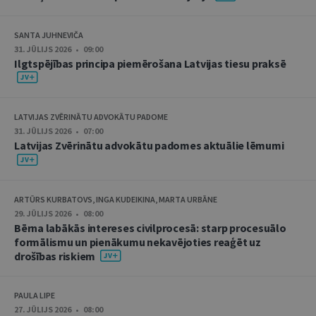
SANTA JUHNEVIČA
31. JŪLIJS 2026 • 09:00
Ilgtspējības principa piemērošana Latvijas tiesu praksē
LATVIJAS ZVĒRINĀTU ADVOKĀTU PADOME
31. JŪLIJS 2026 • 07:00
Latvijas Zvērinātu advokātu padomes aktuālie lēmumi
ARTŪRS KURBATOVS, INGA KUDEIKINA, MARTA URBĀNE
29. JŪLIJS 2026 • 08:00
Bērna labākās intereses civilprocesā: starp procesuālo
formālismu un pienākumu nekavējoties reaģēt uz
drošības riskiem
PAULA LIPE
27. JŪLIJS 2026 • 08:00