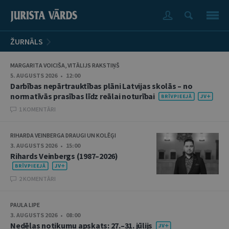
ŽURNĀLS
MARGARITA VOICIŠA, VITĀLIJS RAKSTIŅŠ
5. AUGUSTS 2026 • 12:00
Darbības nepārtrauktības plāni Latvijas skolās – no
normatīvās prasības līdz reālai noturībai
1 KOMENTĀRI
RIHARDA VEINBERGA DRAUGI UN KOLĒĢI
3. AUGUSTS 2026 • 15:00
Rihards Veinbergs (1987–2026)
2 KOMENTĀRI
PAULA LIPE
3. AUGUSTS 2026 • 08:00
Nedēļas notikumu apskats: 27.–31. jūlijs