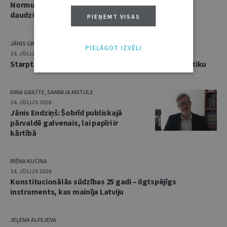
Normu konkurences un noziedzīgu nodarījumu
daudzējādības problemātika
PIEŅEMT VISAS
JĀNIS GRASIS
PIELĀGOT IZVĒLI
14. JŪLIJS 2026
Starptautiskās tiesības: mazās valstis pret reālpolitiku
DINA GAILĪTE, SANNIJA MATULE
14. JŪLIJS 2026
Jānis Endziņš: Šobrīd publiskajā
pārvaldē galvenais, lai papīri ir
kārtībā
IRĒNA KUCINA
14. JŪLIJS 2026
Konstitucionālās sūdzības 25 gadi – ilgtspējīgs
instruments, kas mainīja Latviju
JEĻENA ALFEJEVA