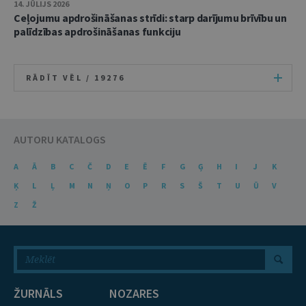
14. JŪLIJS 2026
Ceļojumu apdrošināšanas strīdi: starp darījumu brīvību un
palīdzības apdrošināšanas funkciju
RĀDĪT VĒL /
19276
AUTORU KATALOGS
A
Ā
B
C
Č
D
E
Ē
F
G
Ģ
H
I
J
K
Ķ
L
Ļ
M
N
Ņ
O
P
R
S
Š
T
U
Ū
V
Z
Ž
ŽURNĀLS
NOZARES