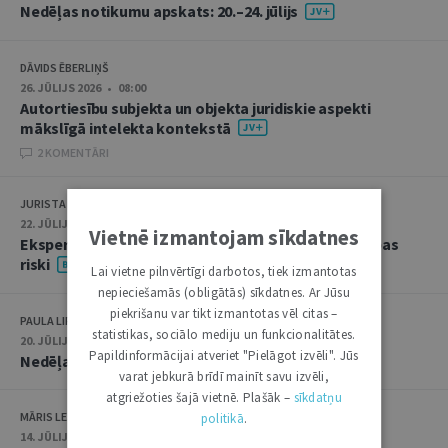
Nedēļas notikumu apskats: 20.–24. jūlijs
DĀVIDS ĒBERLIŅŠ
26. JŪLIJS 2026 • 08:00
Autortiesību subjekta un objekta juridiskie aspekti
mākslīgā intelekta kontekstā
2 KOMENTĀRI
JURISTA VĀRDS
22. JŪLIJS 2026 • 14:00
Vietnē izmantojam sīkdatnes
Ekspertu saruna jūlijā: krimināltiesības un būvniecības
riski
Lai vietne pilnvērtīgi darbotos, tiek izmantotas
nepieciešamās (obligātās) sīkdatnes. Ar Jūsu
piekrišanu var tikt izmantotas vēl citas –
PAULA LIPE
statistikas, sociālo mediju un funkcionalitātes.
20. JŪLIJS 2026 • 16:05
Papildinformācijai atveriet "Pielāgot izvēli". Jūs
Nedēļas notikumu apskats: 13.–17. jūlijs
varat jebkurā brīdī mainīt savu izvēli,
atgriežoties šajā vietnē. Plašāk –
sīkdatņu
MĀRIS LEJA
politikā
.
14. JŪLIJS 2026