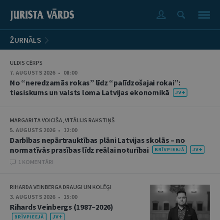
ŽURNĀLS
ULDIS CĒRPS
7. AUGUSTS 2026 • 08:00
No “neredzamās rokas” līdz “palīdzošajai rokai”:
tiesiskums un valsts loma Latvijas ekonomikā
MARGARITA VOICIŠA, VITĀLIJS RAKSTIŅŠ
5. AUGUSTS 2026 • 12:00
Darbības nepārtrauktības plāni Latvijas skolās – no
normatīvās prasības līdz reālai noturībai
1 KOMENTĀRI
RIHARDA VEINBERGA DRAUGI UN KOLĒĢI
3. AUGUSTS 2026 • 15:00
Rihards Veinbergs (1987–2026)