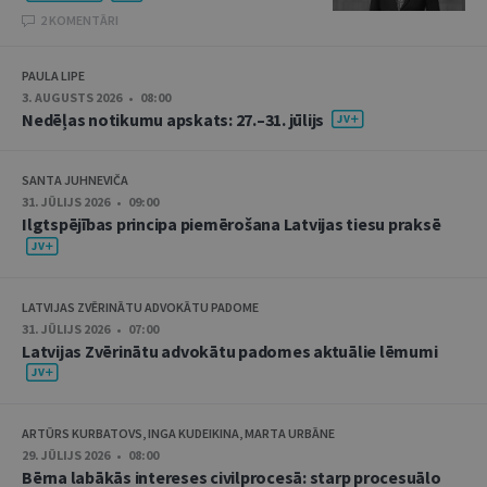
2 KOMENTĀRI
PAULA LIPE
3. AUGUSTS 2026 • 08:00
Nedēļas notikumu apskats: 27.–31. jūlijs
SANTA JUHNEVIČA
31. JŪLIJS 2026 • 09:00
Ilgtspējības principa piemērošana Latvijas tiesu praksē
LATVIJAS ZVĒRINĀTU ADVOKĀTU PADOME
31. JŪLIJS 2026 • 07:00
Latvijas Zvērinātu advokātu padomes aktuālie lēmumi
ARTŪRS KURBATOVS, INGA KUDEIKINA, MARTA URBĀNE
29. JŪLIJS 2026 • 08:00
Bērna labākās intereses civilprocesā: starp procesuālo