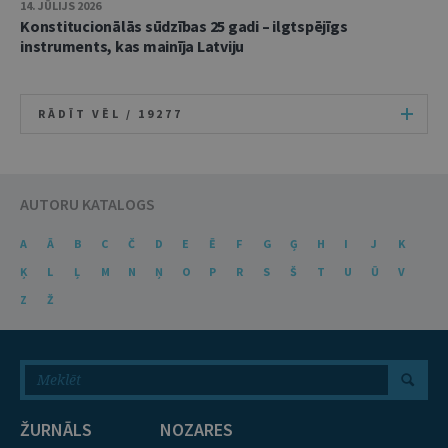
14. JŪLIJS 2026
Konstitucionālās sūdzības 25 gadi – ilgtspējīgs
instruments, kas mainīja Latviju
RĀDĪT VĒL /
19277
AUTORU KATALOGS
A
Ā
B
C
Č
D
E
Ē
F
G
Ģ
H
I
J
K
Ķ
L
Ļ
M
N
Ņ
O
P
R
S
Š
T
U
Ū
V
Z
Ž
ŽURNĀLS
NOZARES