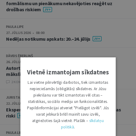
formālismu un pienākumu nekavējoties reaģēt uz
drošības riskiem
PAULA LIPE
27. JŪLIJS 2026 • 08:00
Nedēļas notikumu apskats: 20.–24. jūlijs
DĀVIDS ĒBERLIŅŠ
26. JŪLIJS 2026 • 08:00
Autortiesību subjekta un objekta juridiskie aspekti
Vietnē izmantojam sīkdatnes
mākslīgā intelekta kontekstā
2 KOMENTĀRI
Lai vietne pilnvērtīgi darbotos, tiek izmantotas
nepieciešamās (obligātās) sīkdatnes. Ar Jūsu
piekrišanu var tikt izmantotas vēl citas –
JURISTA VĀRDS
statistikas, sociālo mediju un funkcionalitātes.
22. JŪLIJS 2026 • 14:00
Papildinformācijai atveriet "Pielāgot izvēli". Jūs
Ekspertu saruna jūlijā: krimināltiesības un būvniecības
varat jebkurā brīdī mainīt savu izvēli,
riski
atgriežoties šajā vietnē. Plašāk –
sīkdatņu
politikā
.
PAULA LIPE