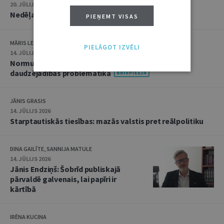
20. JŪLIJS 2026 • 16:05
Nedēļas notikumu apskats: 13.–17. jūlijs
PIEŅEMT VISAS
MĀRIS LEJA
PIELĀGOT IZVĒLI
14. JŪLIJS 2026
Normu konkurences un noziedzīgu nodarījumu
daudzējādības problemātika
JĀNIS GRASIS
14. JŪLIJS 2026
Starptautiskās tiesības: mazās valstis pret reālpolitiku
DINA GAILĪTE, SANNIJA MATULE
14. JŪLIJS 2026
Jānis Endziņš: Šobrīd publiskajā
pārvaldē galvenais, lai papīri ir
kārtībā
IRĒNA KUCINA