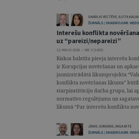
SANDIJS VECTĒVS
,
ILUTA KALN
ŽURNĀLS / SKAIDROJUMI. VIEDO
Interešu konflikta novēršana
uz “pareizi/nepareizi”
12. MAIJS 2026 • NR. 5 (1423)
Riskos balstīta pieeja interešu kon
ir Korupcijas novēršanas un apka
jaunizstrādātā likumprojekta “Val
konflikta novēršanas likums” būtī
starpinstitūciju darba grupu, lai 
normatīvo regulējumu un sagatavo
likumā “Par interešu konflikta nov
JĀNIS JURKĀNS
,
INGA BITE
ŽURNĀLS / SKAIDROJUMI. VIEDO