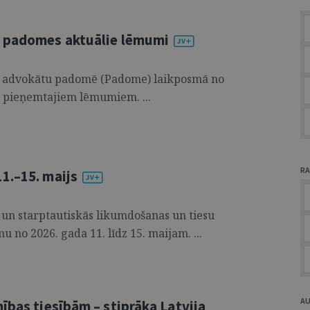
u padomes aktuālie lēmumi
tu advokātu padomē (Padome) laikposmā no
m pieņemtajiem lēmumiem. ...
RA
1.–15. maijs
 un starptautiskās likumdošanas un tiesu
u no 2026. gada 11. līdz 15. maijam. ...
A
ības tiesībām – stiprāka Latvija