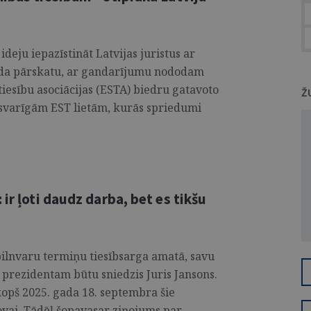
deju iepazīstināt Latvijas juristus ar
gada pārskatu, ar gandarījumu nododam
tiesību asociācijas (ESTA) biedru gatavoto
Ž
varīgām EST lietām, kurās spriedumi
ir ļoti daudz darba, bet es tikšu
pilnvaru termiņu tiesībsarga amatā, savu
 prezidentam būtu sniedzis Juris Jansons.
kopš 2025. gada 18. septembra šie
ovai. Tādēļ šopavasar ziņojums par