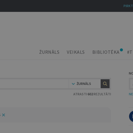
PIRKT
ŽURNĀLS
VEIKALS
BIBLIOTĒKA
#T
N
ŽURNĀLS
ATRASTI
602
REZULTĀTI
NE
6