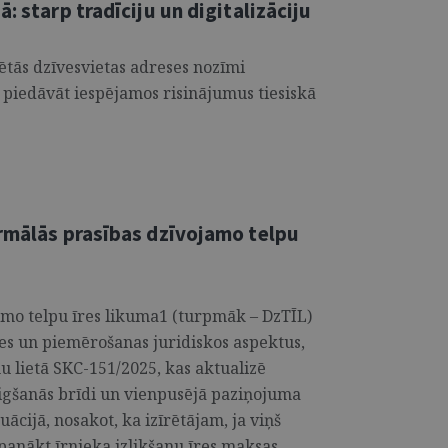
: starp tradīciju un digitalizāciju
rētās dzīvesvietas adreses nozīmi
n piedāvāt iespējamos risinājumus tiesiskā
ormālās prasības dzīvojamo telpu
jamo telpu īres likuma1 (turpmāk – DzTĪL)
es un piemērošanas juridiskos aspektus,
u lietā SKC-151/2025, kas aktualizē
eigšanās brīdi un vienpusējā paziņojuma
uācijā, nosakot, ka izīrētājam, ja viņš
 panākt īrnieka izlikšanu īres maksas