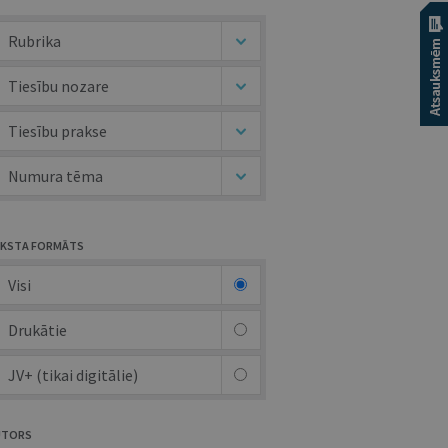
Rubrika
Tiesību nozare
Tiesību prakse
Numura tēma
KSTA FORMĀTS
Visi
Drukātie
JV+ (tikai digitālie)
UTORS