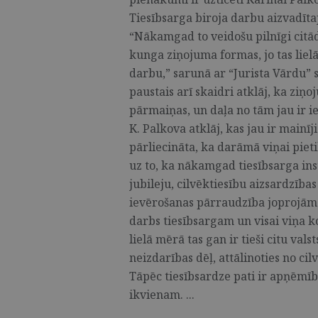
Tiesībsarga biroja darbu aizvadītaj
“Nākamgad to veidošu pilnīgi citādu
kunga ziņojuma formas, jo tas lielā
darbu,” sarunā ar “Jurista Vārdu” 
paustais arī skaidri atklāj, ka ziņ
pārmaiņas, un daļa no tām jau ir i
K. Palkova atklāj, kas jau ir mainīj
pārliecināta, ka darāmā viņai pie
uz to, ka nākamgad tiesībsarga ins
jubileju, cilvēktiesību aizsardzība
ievērošanas pārraudzība joprojām i
darbs tiesībsargam un visai viņa k
lielā mērā tas gan ir tieši citu val
neizdarības dēļ, attālinoties no ci
Tāpēc tiesībsardze pati ir apņēmīb
ikvienam. ...