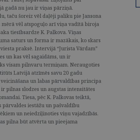
ā gadā nu jau ir viņas pārziņā.
, taču šoreiz vēl daļēji paliku pie Jansona
 mērā vēl atspoguļo arī viņa vadītā biroja
saka tiesībsardze K. Palkova. Viņas
ojuma saturs un forma ir mazākais, ko skars
eviesta praksē. Intervijā “Jurista Vārdam”
ies un kas vēl sagaidāms, un ir
tiks visam pilnvaru termiņam. Neraugoties
titūts Latvijā atzīmēs savu 20 gadu
s veicināšana un labas pārvaldības principa
r pilnas slodzes un augstas intensitātes
omandai. Tiesa, pēc K. Palkovas teiktā,
sts pārvaldes iestāžu un pašvaldību
lvēkiem un neiedziļinoties viņu vajadzībās.
as pilna būt atvērta un pieejama