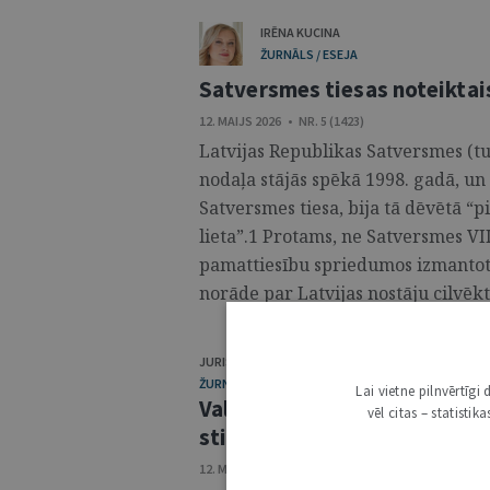
IRĒNA KUCINA
ŽURNĀLS / ESEJA
Satversmes tiesas noteiktai
12. MAIJS 2026 • NR. 5 (1423)
Latvijas Republikas Satversmes (t
nodaļa stājās spēkā 1998. gadā, un 
Satversmes tiesa, bija tā dēvētā “
lieta”.1 Protams, ne Satversmes VII
pamattiesību spriedumos izmantot
norāde par Latvijas nostāju cilvēkt
JURISTA VĀRDS
ŽURNĀLS / NOTIKUMS
Lai vietne pilnvērtīg
Valsts augstākais apbalvojum
vēl citas – statisti
stiprināšanu
12. MAIJS 2026 • NR. 5 (1423)