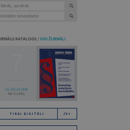
URNĀLU KATALOGS /
VISI ŽURNĀLI
7
14. JŪLIJS 2026
NR 7 (1425)
TIKAI DIGITĀLI
JV+