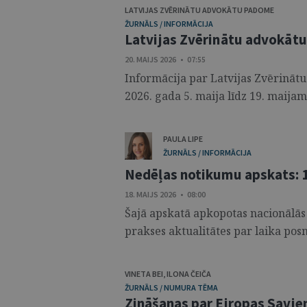
LATVIJAS ZVĒRINĀTU ADVOKĀTU PADOME
ŽURNĀLS / INFORMĀCIJA
Latvijas Zvērinātu advokāt
20. MAIJS 2026 • 07:55
Informācija par Latvijas Zvērinā
2026. gada 5. maija līdz 19. maija
PAULA LIPE
ŽURNĀLS / INFORMĀCIJA
Nedēļas notikumu apskats: 1
18. MAIJS 2026 • 08:00
Šajā apskatā apkopotas nacionālās
prakses aktualitātes par laika posm
VINETA BEI
,
ILONA ČEIČA
ŽURNĀLS / NUMURA TĒMA
Zināšanas par Eiropas Savien