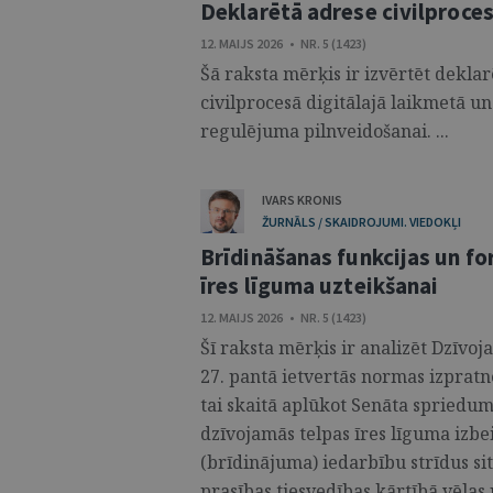
Deklarētā adrese civilprocesā
12. MAIJS 2026 • NR. 5 (1423)
Šā raksta mērķis ir izvērtēt dekla
civilprocesā digitālajā laikmetā u
regulējuma pilnveidošanai. ...
IVARS KRONIS
ŽURNĀLS / SKAIDROJUMI. VIEDOKĻI
Brīdināšanas funkcijas un f
īres līguma uzteikšanai
12. MAIJS 2026 • NR. 5 (1423)
Šī raksta mērķis ir analizēt Dzīvo
27. pantā ietvertās normas izpratn
tai skaitā aplūkot Senāta spriedum
dzīvojamās telpas īres līguma izb
(brīdinājuma) iedarbību strīdus sit
prasības tiesvedības kārtībā vēlas