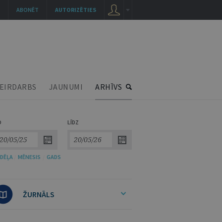
ABONĒT
AUTORIZĒTIES
EIRDARBS
JAUNUMI
ARHĪVS
O
LĪDZ
DĒĻA
/
MĒNESIS
/
GADS
ŽURNĀLS