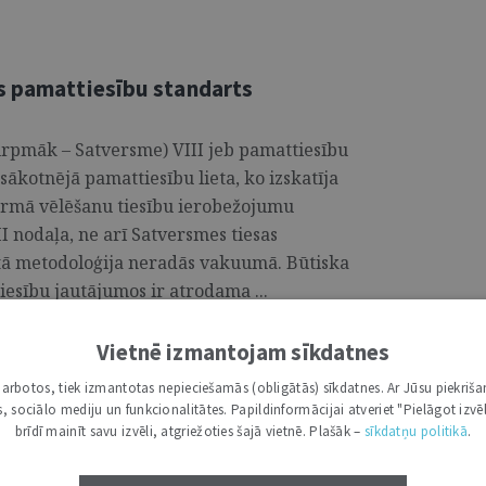
s pamattiesību standarts
urpmāk – Satversme) VIII jeb pamattiesību
sākotnējā pamattiesību lieta, ko izskatīja
pirmā vēlēšanu tiesību ierobežojumu
I nodaļa, ne arī Satversmes tiesas
ā metodoloģija neradās va­kuumā. Būtiska
iesību jautājumos ir atrodama ...
Vietnē izmantojam sīkdatnes
i darbotos, tiek izmantotas nepieciešamās (obligātās) sīkdatnes. Ar Jūsu piekriša
s – par tiesiskas valsts
kas, sociālo mediju un funkcionalitātes. Papildinformācijai atveriet "Pielāgot izvēl
brīdī mainīt savu izvēli, atgriežoties šajā vietnē. Plašāk –
sīkdatņu politikā
.