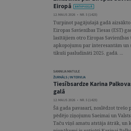
Eiropā
12. MAIJS 2026 • NR. 5 (1423)
Turpinot pagājušajā gadā aizsākto i
Eiropas Savienības Tiesas (EST) 
lasītājiem otro Eiropas Savienības 
apkopojumu par interesantām un s
tikuši pasludināti 2025. gadā. ...
SANNIJA MATULE
ŽURNĀLS / INTERVIJA
Tiesībsardze Karina Palkova: 
galā
12. MAIJS 2026 • NR. 5 (1423)
Šā gada pavasarī, noslēdzot trešo 
pēdējo ziņojumu Saeimai un Valsts
Taču viņš amatu atstāja ātrāk, un 
pienākumi ir uzticēti Karinai Palk