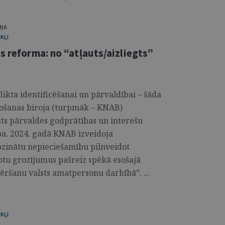
IŅA
KĻI
s reforma: no “atļauts/aizliegts”
flikta identificēšanai un pārvaldībai – šāda
rošanas biroja (turpmāk – KNAB)
sts pārvaldes godprātības un interešu
ba. 2024. gadā KNAB izveidoja
apzinātu nepieciešamību pilnveidot
tu grozījumus pašreiz spēkā esošajā
ēršanu valsts amatpersonu darbībā”. ...
KĻI