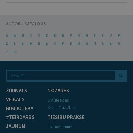
AUTORU KATALOGS
A
Ā
B
C
Č
D
E
Ē
F
G
Ģ
H
I
J
K
Ķ
L
Ļ
M
N
Ņ
O
P
R
S
Š
T
U
Ū
V
Z
Ž
ŽURNĀLS
NOZARES
VEIKALS
Civiltiesības
BIBLIOTĒKA
Krimināltiesības
#TEIRDARBS
TIESĪBU PRAKSE
JAUNUMI
EST nolēmumi