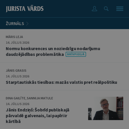
ŽURNĀLS
MĀRIS LEJA
14. JŪLIJS 2026
Normu konkurences un noziedzīgu nodarījumu
daudzējādības problemātika
JĀNIS GRASIS
14. JŪLIJS 2026
Starptautiskās tiesības: mazās valstis pret reālpolitiku
DINA GAILĪTE, SANNIJA MATULE
14. JŪLIJS 2026
Jānis Endziņš: Šobrīd publiskajā
pārvaldē galvenais, lai papīri ir
kārtībā