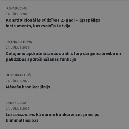
IRĒNA KUCINA
14. JŪLIJS 2026
Konstitucionālās sūdzības 25 gadi – ilgtspējīgs
instruments, kas mainīja Latviju
JEĻENA ALFEJEVA
14. JŪLIJS 2026
Ceļojumu apdrošināšanas strīdi: starp darījumu brīvību un
palīdzības apdrošināšanas funkciju
ULDIS KRASTIŅŠ
14. JŪLIJS 2026
Mēneša hronika: jūnijs
LIENE EGLĀJA
14. JŪLIJS 2026
Lex consumens
kā normu konkurences princips
krimināltiesībās