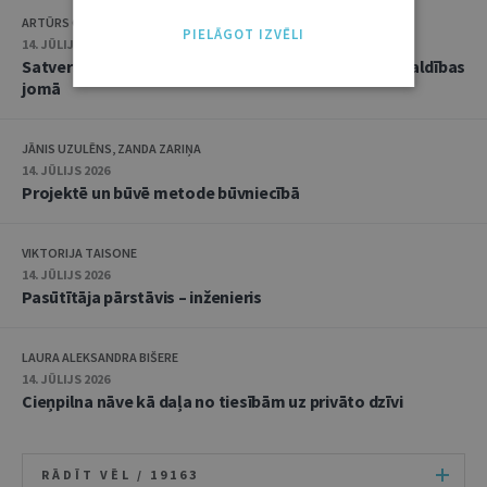
ARTŪRS CAICS, RĒZIJA GAUJERE
PIELĀGOT IZVĒLI
14. JŪLIJS 2026
Satversmes tiesas jaunākā judikatūra trokšņa pārvaldības
jomā
JĀNIS UZULĒNS, ZANDA ZARIŅA
14. JŪLIJS 2026
Projektē un būvē metode būvniecībā
VIKTORIJA TAISONE
14. JŪLIJS 2026
Pasūtītāja pārstāvis – inženieris
LAURA ALEKSANDRA BIŠERE
14. JŪLIJS 2026
Cieņpilna nāve kā daļa no tiesībām uz privāto dzīvi
RĀDĪT VĒL /
19163