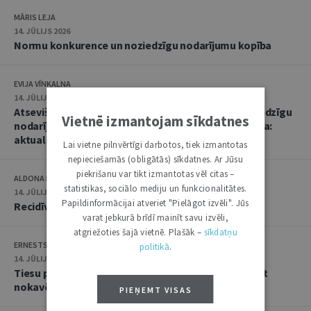
MĀRIS LEJA
14. JŪLIJS 2026
Normu konkurence un noziedzīgu nodarījumu kopība
EVIJA VĪNKALNA
14. JŪLIJS 2026
Atsevišķa (vienota) noziedzīga nodarījuma un noziedzīgu
Vietnē izmantojam sīkdatnes
nodarījumu kopības kvalifikācija un soda noteikšana:
aktualitātes praksē
Lai vietne pilnvērtīgi darbotos, tiek izmantotas
nepieciešamās (obligātās) sīkdatnes. Ar Jūsu
piekrišanu var tikt izmantotas vēl citas –
ALDONA KIPĀNE, EVIJA VĪNKALNA
statistikas, sociālo mediju un funkcionalitātes.
14. JŪLIJS 2026
Papildinformācijai atveriet "Pielāgot izvēli". Jūs
Recidīvs krimināltiesisko zinātņu skatījumā
varat jebkurā brīdī mainīt savu izvēli,
atgriežoties šajā vietnē. Plašāk –
sīkdatņu
ERNESTS GRABUSTS
politikā
.
14. JŪLIJS 2026
Tiesu prakse lietās par iestādes atteikumu atjaunot
nokavēto procesuālo termiņu
PIEŅEMT VISAS