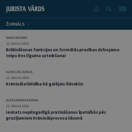
ŽURNĀLS
IVARS KRONIS
12. MAIJS 2026
Brīdināšanas funkcijas un formālās prasības dzīvojamo
telpu īres līguma uzteikšanai
ALDIS LIELJUKSIS
12. MAIJS 2026
Kriminālatbildība kā galējais līdzeklis
ALEKSANDRA KAŠINA
12. MAIJS 2026
Ieskats nepilngadīgā pratināšanas īpatnībās pēc
grozījumiem Kriminālprocesa likumā