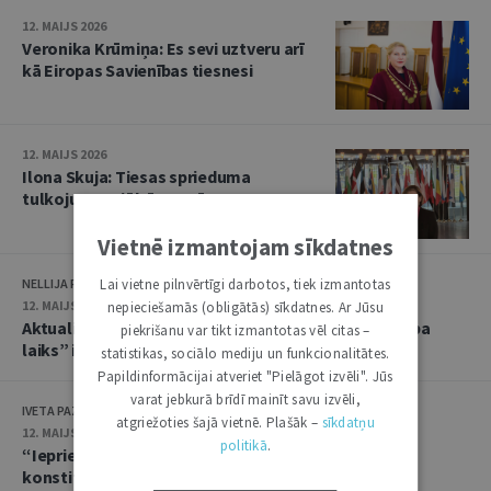
12. MAIJS 2026
Veronika Krūmiņa: Es sevi uztveru arī
kā Eiropas Savienības tiesnesi
12. MAIJS 2026
Ilona Skuja: Tiesas sprieduma
tulkojumam jābūt precīzam
Vietnē izmantojam sīkdatnes
NELLIJA PAŅKIVA, VINETA BEI
Lai vietne pilnvērtīgi darbotos, tiek izmantotas
12. MAIJS 2026
nepieciešamās (obligātās) sīkdatnes. Ar Jūsu
Aktualitātes ES Tiesas judikatūrā par jēdziena “darba
piekrišanu var tikt izmantotas vēl citas –
laiks” izpratni
statistikas, sociālo mediju un funkcionalitātes.
Papildinformācijai atveriet "Pielāgot izvēli". Jūs
varat jebkurā brīdī mainīt savu izvēli,
IVETA PAZARE
atgriežoties šajā vietnē. Plašāk –
sīkdatņu
12. MAIJS 2026
politikā
.
“Iepriekš nepieredzēts dumpis”: ES Tiesa un Polijas
konstitucionālās krīzes juridiskās sekas