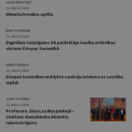
ULDIS KRASTIŅŠ
12. MAIJS 2026
Mēneša hronika: aprīlis
MARTA URBĀNE
12. MAIJS 2026
Digitālais taisnīgums kā patērētāju tiesību attīstības
virziens Eiropas Savienībā
REINIS ŠĶIŅĶIS
12. MAIJS 2026
Eiropas Savienības mērķēto sankciju ietekme uz saistību
izpildi
JURISTA VĀRDS
12. MAIJS 2026
Profesora Jāņa Lazdiņa jubilejā –
zinātnes domubiedru dāvināts
rakstu krājums