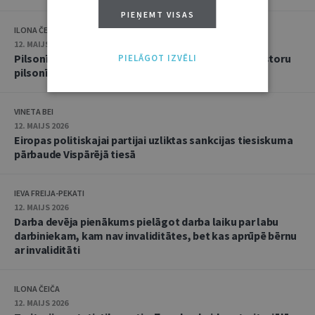
PIEŅEMT VISAS
ILONA ČEIČA
12. MAIJS 2026
Pilsonība pret naudu? ES Tiesa noraida Maltas investoru
PIELĀGOT IZVĒLI
pilsonības shēmu
VINETA BEI
12. MAIJS 2026
Eiropas politiskajai partijai uzliktas sankcijas tiesiskuma
pārbaude Vispārējā tiesā
IEVA FREIJA-PEKATI
12. MAIJS 2026
Darba devēja pienākums pielāgot darba laiku par labu
darbiniekam, kam nav invaliditātes, bet kas aprūpē bērnu
ar invaliditāti
ILONA ČEIČA
12. MAIJS 2026