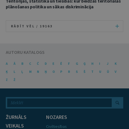
Teritorijas, statistika un tiesības: kur beidzas teritoriālās
plānošanas politika un sākas diskriminācija
RĀDĪT VĒL /
19163
AUTORU KATALOGS
A
Ā
B
C
Č
D
E
Ē
F
G
Ģ
H
I
J
K
Ķ
L
Ļ
M
N
Ņ
O
P
R
S
Š
T
U
Ū
V
Z
Ž
ŽURNĀLS
NOZARES
VEIKALS
Civiltiesības