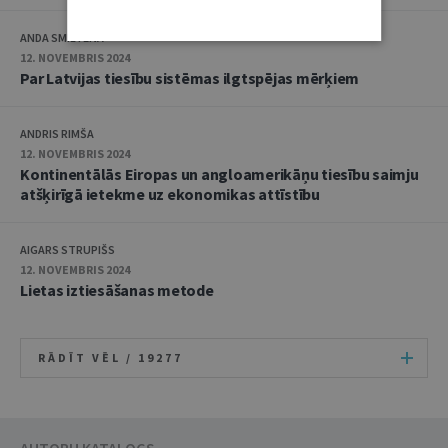
ANDA SMILTĒNA
12. NOVEMBRIS 2024
Par Latvijas tiesību sistēmas ilgtspējas mērķiem
ANDRIS RIMŠA
12. NOVEMBRIS 2024
Kontinentālās Eiropas un angloamerikāņu tiesību saimju
atšķirīgā ietekme uz ekonomikas attīstību
AIGARS STRUPIŠS
12. NOVEMBRIS 2024
Lietas iztiesāšanas metode
RĀDĪT VĒL /
19277
AUTORU KATALOGS