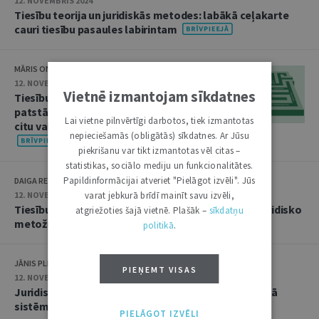
12. NOVEMBRIS 2024
Tiesību teorija un juridiskās metodes: labākā ceļakarte
cauri tiesību pasaules labirintam
MĀRIS ONŽEVS
12. NOVEMBRIS 2024
Vietnē izmantojam sīkdatnes
Tiesību telpa, kurai nav savu
patstāvīgu atziņu, kļūst atkarīga no
Lai vietne pilnvērtīgi darbotos, tiek izmantotas
citu valstu veidotām vērtībām
nepieciešamās (obligātās) sīkdatnes. Ar Jūsu
piekrišanu var tikt izmantotas vēl citas –
statistikas, sociālo mediju un funkcionalitātes.
Papildinformācijai atveriet "Pielāgot izvēli". Jūs
DAIGA REZEVSKA
varat jebkurā brīdī mainīt savu izvēli,
12. NOVEMBRIS 2024
Tiesību normu piemērošanas procesa, posmu un juridisko
atgriežoties šajā vietnē. Plašāk –
sīkdatņu
metožu vispārīgs teorētiskais ietvars
politikā
.
JĀNIS PLEPS, DITA PLEPA
PIEŅEMT VISAS
12. NOVEMBRIS 2024
Juridisko metožu mācības nozīme Latvijas tiesiskajā
sistēmā
PIELĀGOT IZVĒLI