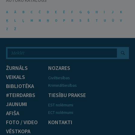
A
Ā
B
C
Č
D
E
Ē
F
G
Ģ
H
I
J
K
Ķ
L
Ļ
M
N
Ņ
O
P
R
S
Š
T
U
Ū
V
Z
Ž
ŽURNĀLS
NOZARES
VEIKALS
Civiltiesības
BIBLIOTĒKA
Krimināltiesības
#TEIRDARBS
TIESĪBU PRAKSE
JAUNUMI
EST nolēmumi
AFIŠA
ECT nolēmumi
FOTO / VIDEO
KONTAKTI
VĒSTKOPA