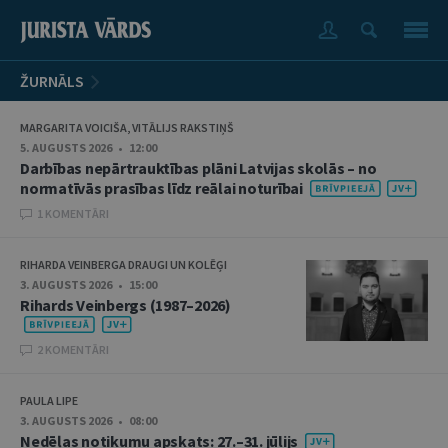
ŽURNĀLS
MARGARITA VOICIŠA, VITĀLIJS RAKSTIŅŠ
5. AUGUSTS 2026 • 12:00
Darbības nepārtrauktības plāni Latvijas skolās – no
normatīvās prasības līdz reālai noturībai
1 KOMENTĀRI
RIHARDA VEINBERGA DRAUGI UN KOLĒĢI
3. AUGUSTS 2026 • 15:00
Rihards Veinbergs (1987–2026)
2 KOMENTĀRI
PAULA LIPE
3. AUGUSTS 2026 • 08:00
Nedēļas notikumu apskats: 27.–31. jūlijs