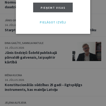
Normu konkurences un noziedzīgu nodarījumu
daudzējādības problemātika
PIEŅEMT VISAS
JĀNIS GRASIS
PIELĀGOT IZVĒLI
14. JŪLIJS 2026
Starptautiskās tiesības: mazās valstis pret reālpolitiku
DINA GAILĪTE, SANNIJA MATULE
14. JŪLIJS 2026
Jānis Endziņš: Šobrīd publiskajā
pārvaldē galvenais, lai papīri ir
kārtībā
IRĒNA KUCINA
14. JŪLIJS 2026
Konstitucionālās sūdzības 25 gadi – ilgtspējīgs
instruments, kas mainīja Latviju
JEĻENA ALFEJEVA