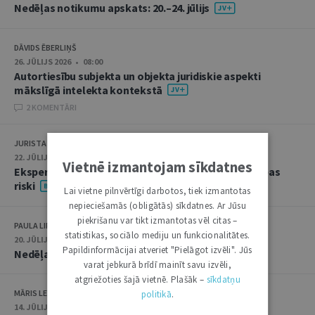
Nedēļas notikumu apskats: 20.–24. jūlijs
DĀVIDS ĒBERLIŅŠ
26. JŪLIJS 2026 • 08:00
Autortiesību subjekta un objekta juridiskie aspekti
mākslīgā intelekta kontekstā
2 KOMENTĀRI
JURISTA VĀRDS
22. JŪLIJS 2026 • 14:00
Vietnē izmantojam sīkdatnes
Ekspertu saruna jūlijā: krimināltiesības un būvniecības
riski
Lai vietne pilnvērtīgi darbotos, tiek izmantotas
nepieciešamās (obligātās) sīkdatnes. Ar Jūsu
piekrišanu var tikt izmantotas vēl citas –
PAULA LIPE
statistikas, sociālo mediju un funkcionalitātes.
20. JŪLIJS 2026 • 16:05
Papildinformācijai atveriet "Pielāgot izvēli". Jūs
Nedēļas notikumu apskats: 13.–17. jūlijs
varat jebkurā brīdī mainīt savu izvēli,
atgriežoties šajā vietnē. Plašāk –
sīkdatņu
MĀRIS LEJA
politikā
.
14. JŪLIJS 2026