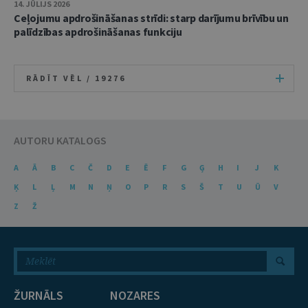
14. JŪLIJS 2026
Ceļojumu apdrošināšanas strīdi: starp darījumu brīvību un
palīdzības apdrošināšanas funkciju
RĀDĪT VĒL /
19276
AUTORU KATALOGS
A
Ā
B
C
Č
D
E
Ē
F
G
Ģ
H
I
J
K
Ķ
L
Ļ
M
N
Ņ
O
P
R
S
Š
T
U
Ū
V
Z
Ž
ŽURNĀLS
NOZARES