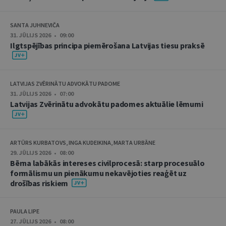
SANTA JUHNEVIČA
31. JŪLIJS 2026 • 09:00
Ilgtspējības principa piemērošana Latvijas tiesu praksē
LATVIJAS ZVĒRINĀTU ADVOKĀTU PADOME
31. JŪLIJS 2026 • 07:00
Latvijas Zvērinātu advokātu padomes aktuālie lēmumi
ARTŪRS KURBATOVS, INGA KUDEIKINA, MARTA URBĀNE
29. JŪLIJS 2026 • 08:00
Bērna labākās intereses civilprocesā: starp procesuālo
formālismu un pienākumu nekavējoties reaģēt uz
drošības riskiem
PAULA LIPE
27. JŪLIJS 2026 • 08:00