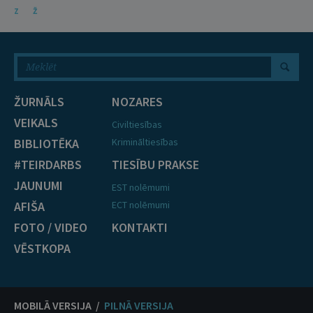
Z
Ž
ŽURNĀLS
NOZARES
VEIKALS
Civiltiesības
BIBLIOTĒKA
Krimināltiesības
#TEIRDARBS
TIESĪBU PRAKSE
JAUNUMI
EST nolēmumi
AFIŠA
ECT nolēmumi
FOTO / VIDEO
KONTAKTI
VĒSTKOPA
MOBILĀ VERSIJA /
PILNĀ VERSIJA