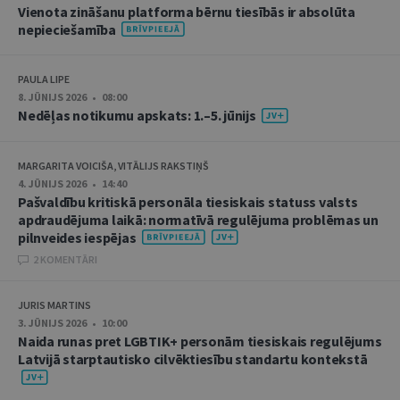
Vienota zināšanu platforma bērnu tiesībās ir absolūta
nepieciešamība
PAULA LIPE
8. JŪNIJS 2026 • 08:00
Nedēļas notikumu apskats: 1.–5. jūnijs
MARGARITA VOICIŠA, VITĀLIJS RAKSTIŅŠ
4. JŪNIJS 2026 • 14:40
Pašvaldību kritiskā personāla tiesiskais statuss valsts
apdraudējuma laikā: normatīvā regulējuma problēmas un
pilnveides iespējas
2 KOMENTĀRI
JURIS MARTINS
3. JŪNIJS 2026 • 10:00
Naida runas pret LGBTIK+ personām tiesiskais regulējums
Latvijā starptautisko cilvēktiesību standartu kontekstā