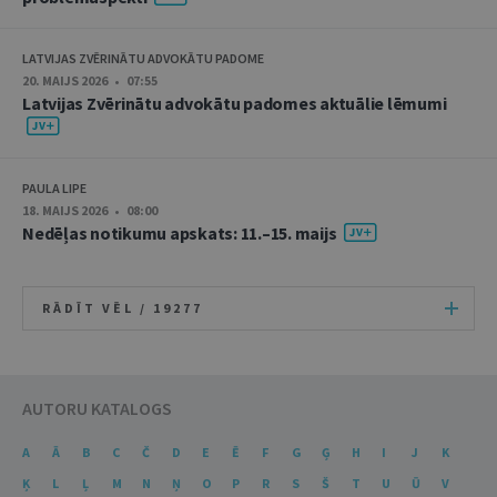
LATVIJAS ZVĒRINĀTU ADVOKĀTU PADOME
20. MAIJS 2026 • 07:55
Latvijas Zvērinātu advokātu padomes aktuālie lēmumi
PAULA LIPE
18. MAIJS 2026 • 08:00
Nedēļas notikumu apskats: 11.–15. maijs
RĀDĪT VĒL /
19277
AUTORU KATALOGS
A
Ā
B
C
Č
D
E
Ē
F
G
Ģ
H
I
J
K
Ķ
L
Ļ
M
N
Ņ
O
P
R
S
Š
T
U
Ū
V