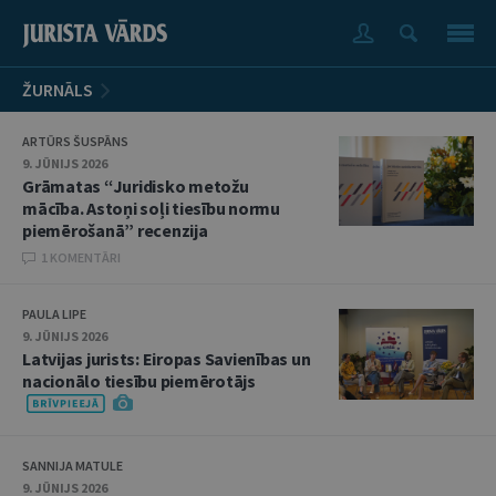
ŽURNĀLS
ARTŪRS ŠUSPĀNS
9. JŪNIJS 2026
Grāmatas “Juridisko metožu
mācība. Astoņi soļi tiesību normu
piemērošanā” recenzija
1 KOMENTĀRI
PAULA LIPE
9. JŪNIJS 2026
Latvijas jurists: Eiropas Savienības un
nacionālo tiesību piemērotājs
SANNIJA MATULE
9. JŪNIJS 2026