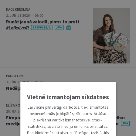
DACE KRĒSLIŅA
1. JŪNIJS 2026 • 09:00
Runāt jaunā valodā, pirms to proti
#LaiksLasīt
PAULA LIPE
1. JŪNIJS 2026 • 08:00
Nedēļas notikumu apskats: 25.–29. maijs
Vietnē izmantojam sīkdatnes
ELĪZA ROSHOFA
Lai vietne pilnvērtīgi darbotos, tiek izmantotas
28. MAIJS 2026 • 08:00
nepieciešamās (obligātās) sīkdatnes. Ar Jūsu
Eiropas Mediju brīvības akts un tā sniegtās priekšrocības
piekrišanu var tikt izmantotas vēl citas –
mediju sadarbībai ar lielajām tiešsaistes platformām
statistikas, sociālo mediju un funkcionalitātes.
Papildinformācijai atveriet "Pielāgot izvēli". Jūs