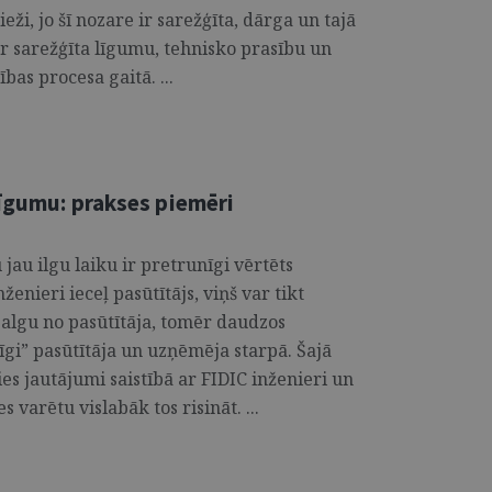
eži, jo šī nozare ir sarežģīta, dārga un tajā
 ir sarežģīta līgumu, tehnisko prasību un
as procesa gaitā. ...
līgumu: prakses piemēri
jau ilgu laiku ir pretrunīgi vērtēts
enieri ieceļ pasūtītājs, viņš var tikt
 algu no pasūtītāja, tomēr daudzos
īgi” pasūtītāja un uzņēmēja starpā. Šajā
es jautājumi saistībā ar FIDIC inženieri un
 varētu vislabāk tos risināt. ...