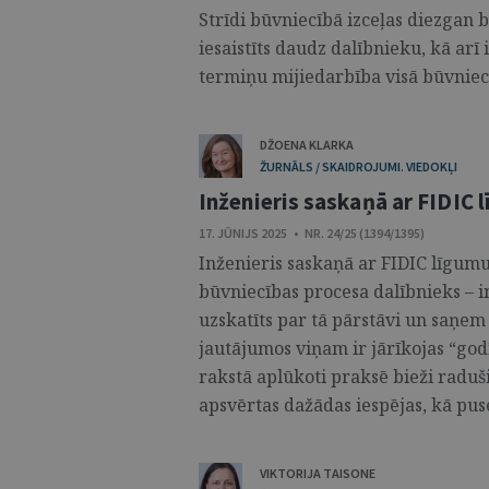
Strīdi būvniecībā izceļas diezgan bi
iesaistīts daudz dalībnieku, kā arī
termiņu mijiedarbība visā būvniecīb
DŽOENA KLARKA
ŽURNĀLS / SKAIDROJUMI. VIEDOKĻI
Inženieris saskaņā ar FIDIC 
17. JŪNIJS 2025 • NR. 24/25 (1394/1395)
Inženieris saskaņā ar FIDIC līgumu 
būvniecības procesa dalībnieks – inž
uzskatīts par tā pārstāvi un saņem
jautājumos viņam ir jārīkojas “god
rakstā aplūkoti praksē bieži raduši
apsvērtas dažādas iespējas, kā puses
VIKTORIJA TAISONE