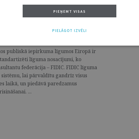
PIEŅEMT VISAS
PIELĀGOT IZVĒLI
akse – programma
os publiskā iepirkuma līgumos Eiropā ir
 standartizēti līguma nosacījumi, ko
sultantu federācija – FIDIC. FIDIC līguma
sistēmu, lai pārvaldītu gandrīz visus
ldes laikā, un piedāvā paredzamus
sināšanai. ...