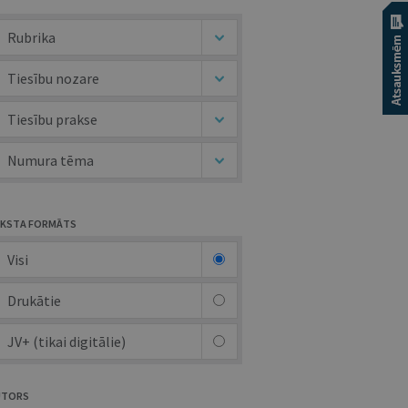
Rubrika
Tiesību nozare
Tiesību prakse
Numura tēma
KSTA FORMĀTS
Visi
Drukātie
JV+ (tikai digitālie)
UTORS