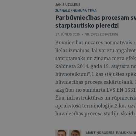
JĀNIS UZULĒNS
ŽURNĀLS / NUMURA TĒMA
Par būvniecības procesam s
starptautisko pieredzi
17. JŪNIJS 2025 • NR. 24/25 (1394/1395)
Būvniecības nozares normatīvais r
lielas izmaiņas, lai varētu apgalvo
saprotamāks un zināmā mērā efekt
kabineta 2014. gada 19. augusta n
būvnoteikumi”,1 kas stājušies spēkā 
būvniecības procesa sakārtošanā. 
aizgūtas no standarta LVS EN 1631
Ēku, infrastruktūras un rūpniecis
aprakstošā terminoloģija,2 kas uzs
būvniecības procesa stadiju skaidro
MĀRTIŅŠ AUDERS
,
ELVIJS KAL