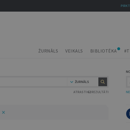
PIRKT
ŽURNĀLS
VEIKALS
BIBLIOTĒKA
#T
N
ŽURNĀLS
ATRASTI
62
REZULTĀTI
NE
5