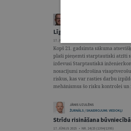
ONDRŽEJS VANEČEKS
ŽURNĀLS / SKAIDROJUMI. VIEDOKĻI
Līgumu pārvaldības labā pr
17. JŪNIJS 2025 • NR. 24/25 (1394/1395)
Kopš 21. gadsimta sākuma atsevišķ
plaši pieņemti starptautiski atzīti
izdevusi Starptautiskā inženierkon
nosacījumi nodrošina visaptverošu 
riskus, kas var rasties darbu izpi
mehānismus šo risku kontrolei un ri
JĀNIS UZULĒNS
ŽURNĀLS / SKAIDROJUMI. VIEDOKĻI
Strīdu risināšana būvniecībā
17. JŪNIJS 2025 • NR. 24/25 (1394/1395)