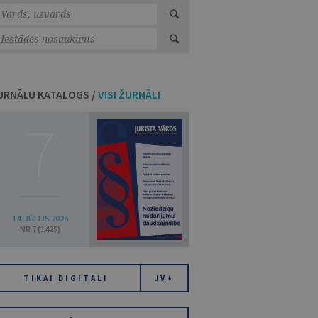
URNĀLU KATALOGS /
VISI ŽURNĀLI
7
14. JŪLIJS 2026
NR 7 (1425)
TIKAI DIGITĀLI
JV+