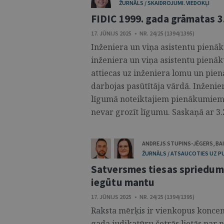
ŽURNĀLS / SKAIDROJUMI. VIEDOKĻI
FIDIC 1999. gada grāmatas 3
17. JŪNIJS 2025 • NR. 24/25 (1394/1395)
Inženiera un viņa asistentu pienāku
inženiera un viņa asistentu pienā
attiecas uz inženiera lomu un pien
darbojas pasūtītāja vārdā. Inženie
līgumā noteiktajiem pienākumiem, s
nevar grozīt līgumu. Saskaņā ar 3.
ANDREJS STUPINS-JĒGERS
,
BA
ŽURNĀLS / ATSAUCOTIES UZ P
Satversmes tiesas spriedumu
iegūtu mantu
17. JŪNIJS 2025 • NR. 24/25 (1394/1395)
Raksta mērķis ir vienkopus koncent
gada judikatūru četrās lietās par 