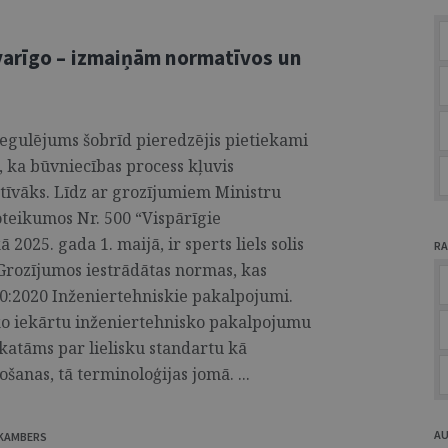
varīgo – izmaiņām normatīvos un
egulējums šobrīd pieredzējis pietiekami
t, ka būvniecības process kļuvis
īvāks. Līdz ar grozījumiem Ministru
oteikumos Nr. 500 “Vispārīgie
2025. gada 1. maijā, ir sperts liels solis
RA
Grozījumos iestrādātas normas, kas
0:2020 Inženiertehniskie pakalpojumi.
ko iekārtu inženiertehnisko pakalpojumu
katāms par lielisku standartu kā
šanas, tā terminoloģijas jomā. ...
A
NKAMBERS