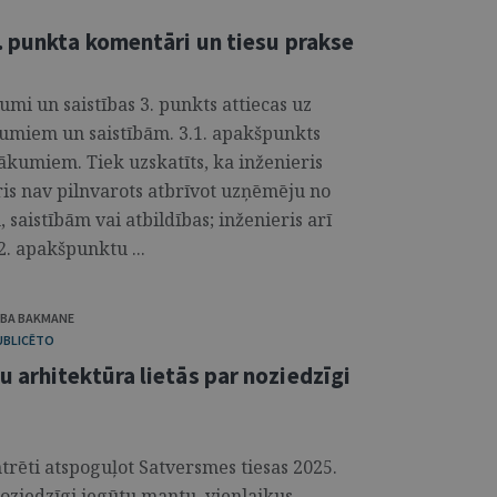
. punkta komentāri un tiesu prakse
mi un saistības 3. punkts attiecas uz
kumiem un saistībām. 3.1. apakšpunkts
ākumiem. Tiek uzskatīts, ka inženieris
ris nav pilnvarots atbrīvot uzņēmēju no
aistībām vai atbildības; inženieris arī
2. apakšpunktu ...
IBA BAKMANE
UBLICĒTO
 arhitektūra lietās par noziedzīgi
rēti atspoguļot Satversmes tiesas 2025.
noziedzīgi iegūtu mantu, vienlaikus