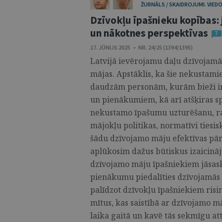
ŽURNĀLS / SKAIDROJUMI. VIEDO
Dzīvokļu īpašnieku kopības:
un nākotnes perspektīvas
7
17. JŪNIJS 2025 • NR. 24/25 (1394/1395)
Latvijā ievērojamu daļu dzīvojam
mājas. Apstāklis, ka šie nekustami
daudzām personām, kurām bieži ir 
un pienākumiem, kā arī atšķiras spē
nekustamo īpašumu uzturēšanu, r
mājokļu politikas, normatīvi tiesi
šādu dzīvojamo māju efektīvas pār
aplūkosim dažus būtiskus izaicin
dzīvojamo māju īpašniekiem jāsask
pienākumu piedalīties dzīvojamās
palīdzot dzīvokļu īpašniekiem risi
mītus, kas saistībā ar dzīvojamo mā
laika gaitā un kavē tās sekmīgu attīs