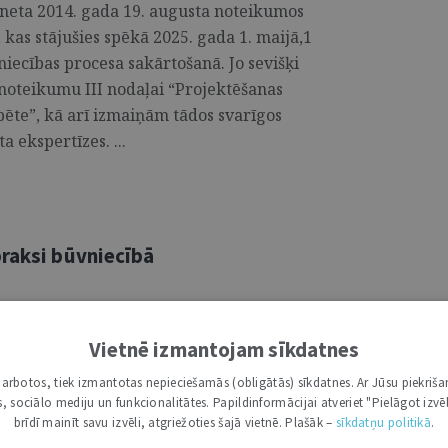
neta 2014. gada 19. augusta noteikumos
 kas stājušies spēkā 2025. gada 1. maijā,1
vniecības procesa sakārtošanā. Jo sevišķi
noteikumu III nodaļai “Projektēšanas
pēte”, kā arī izmaiņām tādos svarīgos
 ekspertīzes. ...
praksi būvniecībā
federācija (International Federation of
a 1913. gadā, tās biedri ir nacionālās
Vietnē izmantojam sīkdatnes
Federācijas uzdevums ir tajā uzņemto
i darbotos, tiek izmantotas nepieciešamās (obligātās) sīkdatnes. Ar Jūsu piekriša
īt un īstenot inženierkonsultāciju nozares
kas, sociālo mediju un funkcionalitātes. Papildinformācijai atveriet "Pielāgot izvēl
māciju un materiālus, kas varētu būt
brīdī mainīt savu izvēli, atgriežoties šajā vietnē. Plašāk –
sīkdatņu politikā
.
venās ...