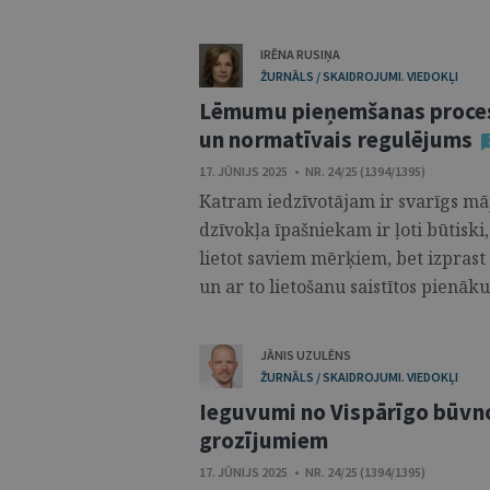
IRĒNA RUSIŅA
ŽURNĀLS / SKAIDROJUMI. VIEDOKĻI
Lēmumu pieņemšanas proces
un normatīvais regulējums
17. JŪNIJS 2025 • NR. 24/25 (1394/1395)
Katram iedzīvotājam ir svarīgs māj
dzīvokļa īpašniekam ir ļoti būtiski
lietot saviem mērķiem, bet izpras
un ar to lietošanu saistītos pienāku
JĀNIS UZULĒNS
ŽURNĀLS / SKAIDROJUMI. VIEDOKĻI
Ieguvumi no Vispārīgo būvn
grozījumiem
17. JŪNIJS 2025 • NR. 24/25 (1394/1395)