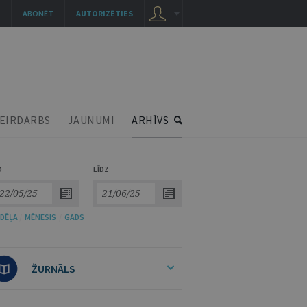
ABONĒT
AUTORIZĒTIES
EIRDARBS
JAUNUMI
ARHĪVS
O
LĪDZ
DĒĻA
/
MĒNESIS
/
GADS
ŽURNĀLS