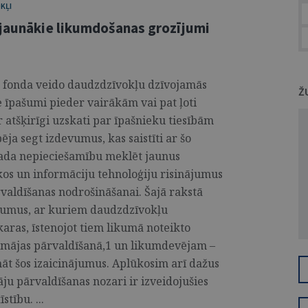
KĻI
 jaunākie likumdošanas grozījumi
ā fonda veido daudzdzīvokļu dzīvojamās
Ž
e īpašumi pieder vairākām vai pat ļoti
atšķirīgi uzskati par īpašnieku tiesībām
ja segt izdevumus, kas saistīti ar šo
ada nepieciešamību meklēt jaunus
skos un informāciju tehnoloģiju risinājumus
valdīšanas nodrošināšanai. Šajā rakstā
ājumus, ar kuriem daudzdzīvokļu
aras, īstenojot tiem likumā noteikto
 mājas pārvaldīšanā,1 un likumdevējam –
nāt šos izaicinājumus. Aplūkosim arī dažus
ju pārvaldīšanas nozari ir izveidojušies
tību. ...