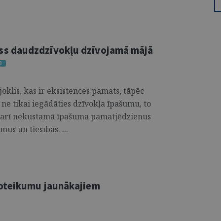
s daudzdzīvokļu dzīvojamā mājā
3
oklis, kas ir eksistences pamats, tāpēc
, ne tikai iegādāties dzīvokļa īpašumu, to
t arī nekustamā īpašuma pamatjēdzienus
mus un tiesības. ...
oteikumu jaunākajiem