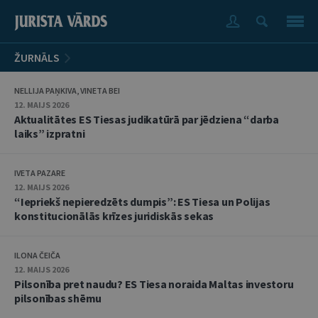
ŽURNĀLS
NELLIJA PAŅKIVA, VINETA BEI
12. MAIJS 2026
Aktualitātes ES Tiesas judikatūrā par jēdziena “darba
laiks” izpratni
IVETA PAZARE
12. MAIJS 2026
“Iepriekš nepieredzēts dumpis”: ES Tiesa un Polijas
konstitucionālās krīzes juridiskās sekas
ILONA ČEIČA
12. MAIJS 2026
Pilsonība pret naudu? ES Tiesa noraida Maltas investoru
pilsonības shēmu