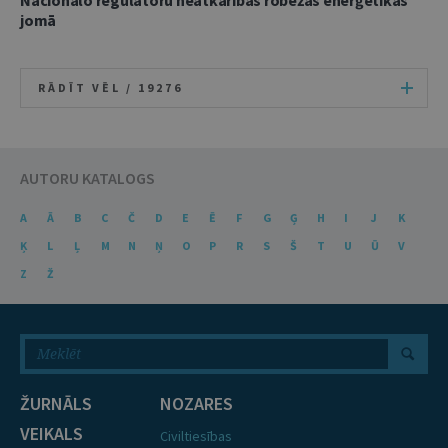
Nacionālo regulatoru neatkarības robežas enerģētikas
jomā
RĀDĪT VĒL /
19276
AUTORU KATALOGS
A
Ā
B
C
Č
D
E
Ē
F
G
Ģ
H
I
J
K
Ķ
L
Ļ
M
N
Ņ
O
P
R
S
Š
T
U
Ū
V
Z
Ž
ŽURNĀLS
NOZARES
VEIKALS
Civiltiesības