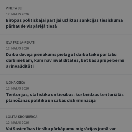
VINETA BEI
12. MAIJS 2026
Eiropas politiskajai partijai uzliktas sankcijas tiesiskuma
pārbaude Vispārējā tiesā
IEVA FREIJA-PEKATI
12. MAIJS 2026
Darba devēja pienākums pielāgot darba laiku par labu
darbiniekam, kam nav invaliditātes, bet kas aprūpē bērnu
ar invaliditāti
ILONA ČEIČA
12. MAIJS 2026
Teritorijas, statistika un tiesības: kur beidzas teritoriālās
plānošanas politika un sākas diskriminācija
LOLITA KRONBERGA
12. MAIJS 2026
Vai Savienības tiesību pārkāpumu migrācijas jomā var