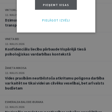
PIEŅEMT VISAS
VIKTORIJA SOŅECA
12. MAIJS 2026
Dzimuma identitātes norādīšana nav nepieciešama
PIELĀGOT IZVĒLI
transporta biļetes iegādei
VINETA BEI
12. MAIJS 2026
Konfidenciālu liecību pārbaude Vispārējā tiesā
psiholoģiskas vardarbības kontekstā
ŽANETA MIKOSA
12. MAIJS 2026
Vides prasībām neatbilstoša atkritumu poligona darbība
var kaitēt ne tikai videi un cilvēku veselībai, bet arī valsts
budžetam
ESMERALDA BALODE-BURAKA
12. MAIJS 2026