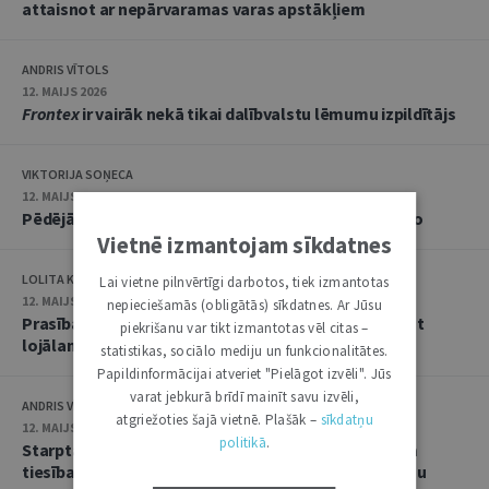
attaisnot ar nepārvaramas varas apstākļiem
ANDRIS VĪTOLS
12. MAIJS 2026
Frontex
ir vairāk nekā tikai dalībvalstu lēmumu izpildītājs
VIKTORIJA SOŅECA
12. MAIJS 2026
Pēdējās instances tiesai nevēršanās EST ir jāpamato
Vietnē izmantojam sīkdatnes
LOLITA KRONBERGA
Lai vietne pilnvērtīgi darbotos, tiek izmantotas
12. MAIJS 2026
nepieciešamās (obligātās) sīkdatnes. Ar Jūsu
Prasībai starptautiskās aizsardzības saņēmējam būt
piekrišanu var tikt izmantotas vēl citas –
lojālam valstij ir jābūt samērīgai
statistikas, sociālo mediju un funkcionalitātes.
Papildinformācijai atveriet "Pielāgot izvēli". Jūs
varat jebkurā brīdī mainīt savu izvēli,
ANDRIS VĪTOLS
atgriežoties šajā vietnē. Plašāk –
sīkdatņu
12. MAIJS 2026
politikā
.
Starptautiskās aizsardzības pieteikuma iesniedzēja
tiesības apstrīdēt lēmumu par trešās valsts drošumu