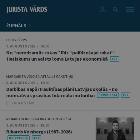
ŽURNĀLS
ULDIS CĒRPS
7. AUGUSTS 2026 • 08:00
No “neredzamās rokas” līdz “palīdzošajai rokai”:
tiesiskums un valsts loma Latvijas ekonomikā
MARGARITA VOICIŠA, VITĀLIJS RAKSTIŅŠ
5. AUGUSTS 2026 • 12:00
Darbības nepārtrauktības plāni Latvijas skolās – no
normatīvās prasības līdz reālai noturībai
1 KOMENTĀRI
RIHARDA VEINBERGA DRAUGI UN KOLĒĢI
3. AUGUSTS 2026 • 15:00
Rihards Veinbergs (1987–2026)