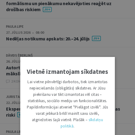
formālismu un pienākumu nekavējoties reaģēt uz
drošības riskiem
PAULA LIPE
27. JŪLIJS 2026 • 08:00
Nedēļas notikumu apskats: 20.–24. jūlijs
DĀVIDS ĒBERLIŅŠ
26. JŪLIJS 2026 • 08:00
Autortiesību subjekta un objekta juridiskie aspekti
Vietnē izmantojam sīkdatnes
mākslīgā intelekta kontekstā
2 KOMENTĀRI
Lai vietne pilnvērtīgi darbotos, tiek izmantotas
nepieciešamās (obligātās) sīkdatnes. Ar Jūsu
piekrišanu var tikt izmantotas vēl citas –
JURISTA VĀRDS
statistikas, sociālo mediju un funkcionalitātes.
22. JŪLIJS 2026 • 14:00
Papildinformācijai atveriet "Pielāgot izvēli". Jūs
Ekspertu saruna jūlijā: krimināltiesības un būvniecības
varat jebkurā brīdī mainīt savu izvēli,
riski
atgriežoties šajā vietnē. Plašāk –
sīkdatņu
politikā
.
PAULA LIPE