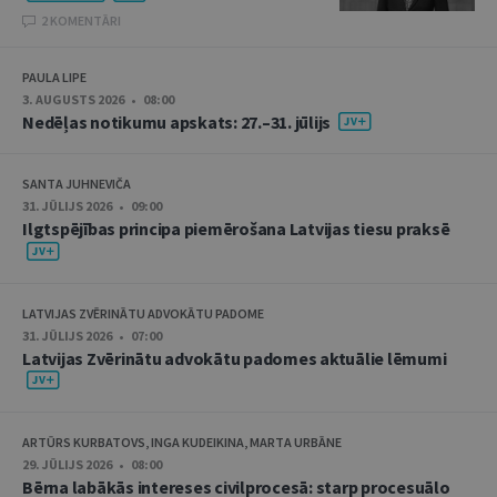
2 KOMENTĀRI
PAULA LIPE
3. AUGUSTS 2026 • 08:00
Nedēļas notikumu apskats: 27.–31. jūlijs
SANTA JUHNEVIČA
31. JŪLIJS 2026 • 09:00
Ilgtspējības principa piemērošana Latvijas tiesu praksē
LATVIJAS ZVĒRINĀTU ADVOKĀTU PADOME
31. JŪLIJS 2026 • 07:00
Latvijas Zvērinātu advokātu padomes aktuālie lēmumi
ARTŪRS KURBATOVS, INGA KUDEIKINA, MARTA URBĀNE
29. JŪLIJS 2026 • 08:00
Bērna labākās intereses civilprocesā: starp procesuālo