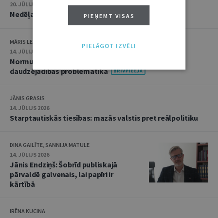
20. JŪLIJS 2026 • 16:05
Nedēļas notikumu apskats: 13.–17. jūlijs
PIEŅEMT VISAS
MĀRIS LEJA
PIELĀGOT IZVĒLI
14. JŪLIJS 2026
Normu konkurences un noziedzīgu nodarījumu
daudzējādības problemātika
JĀNIS GRASIS
14. JŪLIJS 2026
Starptautiskās tiesības: mazās valstis pret reālpolitiku
DINA GAILĪTE, SANNIJA MATULE
14. JŪLIJS 2026
Jānis Endziņš: Šobrīd publiskajā
pārvaldē galvenais, lai papīri ir
kārtībā
IRĒNA KUCINA