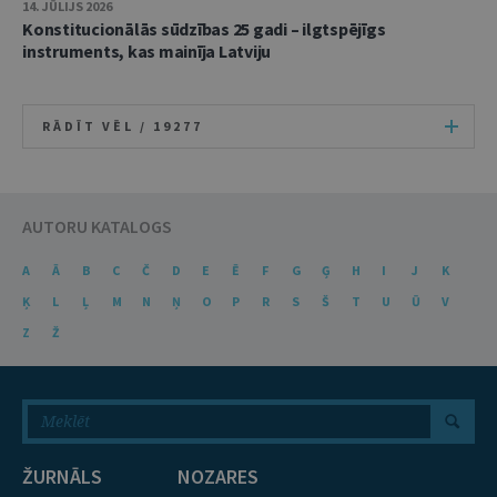
14. JŪLIJS 2026
Konstitucionālās sūdzības 25 gadi – ilgtspējīgs
instruments, kas mainīja Latviju
RĀDĪT VĒL /
19277
AUTORU KATALOGS
A
Ā
B
C
Č
D
E
Ē
F
G
Ģ
H
I
J
K
Ķ
L
Ļ
M
N
Ņ
O
P
R
S
Š
T
U
Ū
V
Z
Ž
ŽURNĀLS
NOZARES