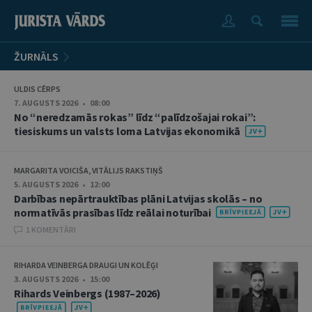
ŽURNĀLS
ULDIS CĒRPS
7. AUGUSTS 2026 • 08:00
No “neredzamās rokas” līdz “palīdzošajai rokai”:
tiesiskums un valsts loma Latvijas ekonomikā
MARGARITA VOICIŠA, VITĀLIJS RAKSTIŅŠ
5. AUGUSTS 2026 • 12:00
Darbības nepārtrauktības plāni Latvijas skolās – no
normatīvās prasības līdz reālai noturībai
1 KOMENTĀRI
RIHARDA VEINBERGA DRAUGI UN KOLĒĢI
3. AUGUSTS 2026 • 15:00
Rihards Veinbergs (1987–2026)