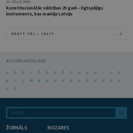
14. JŪLIJS 2026
Konstitucionālās sūdzības 25 gadi – ilgtspējīgs
instruments, kas mainīja Latviju
RĀDĪT VĒL /
19277
AUTORU KATALOGS
A
Ā
B
C
Č
D
E
Ē
F
G
Ģ
H
I
J
K
Ķ
L
Ļ
M
N
Ņ
O
P
R
S
Š
T
U
Ū
V
Z
Ž
ŽURNĀLS
NOZARES