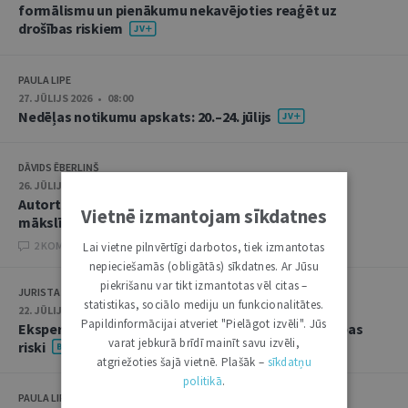
formālismu un pienākumu nekavējoties reaģēt uz
drošības riskiem
PAULA LIPE
27. JŪLIJS 2026 • 08:00
Nedēļas notikumu apskats: 20.–24. jūlijs
DĀVIDS ĒBERLIŅŠ
26. JŪLIJS 2026 • 08:00
Autortiesību subjekta un objekta juridiskie aspekti
Vietnē izmantojam sīkdatnes
mākslīgā intelekta kontekstā
2 KOMENTĀRI
Lai vietne pilnvērtīgi darbotos, tiek izmantotas
nepieciešamās (obligātās) sīkdatnes. Ar Jūsu
piekrišanu var tikt izmantotas vēl citas –
JURISTA VĀRDS
statistikas, sociālo mediju un funkcionalitātes.
22. JŪLIJS 2026 • 14:00
Papildinformācijai atveriet "Pielāgot izvēli". Jūs
Ekspertu saruna jūlijā: krimināltiesības un būvniecības
varat jebkurā brīdī mainīt savu izvēli,
riski
atgriežoties šajā vietnē. Plašāk –
sīkdatņu
politikā
.
PAULA LIPE