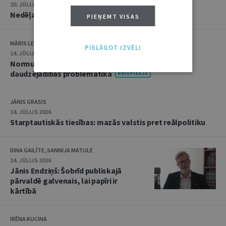
20. JŪLIJS 2026 • 16:05
Nedēļas notikumu apskats: 13.–17. jūlijs
PIEŅEMT VISAS
MĀRIS LEJA
PIELĀGOT IZVĒLI
14. JŪLIJS 2026
Normu konkurences un noziedzīgu nodarījumu
daudzējādības problemātika
JĀNIS GRASIS
14. JŪLIJS 2026
Starptautiskās tiesības: mazās valstis pret reālpolitiku
DINA GAILĪTE, SANNIJA MATULE
14. JŪLIJS 2026
Jānis Endziņš: Šobrīd publiskajā
pārvaldē galvenais, lai papīri ir
kārtībā
IRĒNA KUCINA