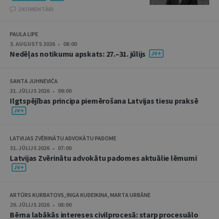
2 KOMENTĀRI
PAULA LIPE
3. AUGUSTS 2026 • 08:00
Nedēļas notikumu apskats: 27.–31. jūlijs
SANTA JUHNEVIČA
31. JŪLIJS 2026 • 09:00
Ilgtspējības principa piemērošana Latvijas tiesu praksē
LATVIJAS ZVĒRINĀTU ADVOKĀTU PADOME
31. JŪLIJS 2026 • 07:00
Latvijas Zvērinātu advokātu padomes aktuālie lēmumi
ARTŪRS KURBATOVS, INGA KUDEIKINA, MARTA URBĀNE
29. JŪLIJS 2026 • 08:00
Bērna labākās intereses civilprocesā: starp procesuālo