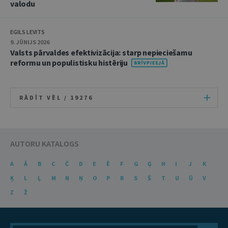
valodu
EGILS LEVITS
9. JŪNIJS 2026
Valsts pārvaldes efektivizācija: starp nepieciešamu
reformu un populistisku histēriju
RĀDĪT VĒL /
19276
AUTORU KATALOGS
A
Ā
B
C
Č
D
E
Ē
F
G
Ģ
H
I
J
K
Ķ
L
Ļ
M
N
Ņ
O
P
R
S
Š
T
U
Ū
V
Z
Ž