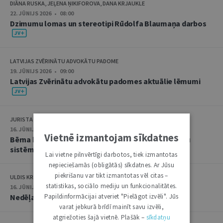
DIĀNA RUSKA, JEĻENA ŅIKIFOROVA, DANA KRJAUKLE
22. JŪNIJS 2026 • 08:00
Dzimumu lomas un stereotipi Rūdolfa Blaumaņa darbos
LATVIJAS ZVĒRINĀTU ADVOKĀTU PADOME
19. JŪNIJS 2026 • 09:00
Latvijas Zvērinātu advokātu padomes aktuālie lēmumi
JURISTA VĀRDS
16. JŪNIJS 2026 • 08:15
Vietnē izmantojam sīkdatnes
Bērna balss un starptautiskie līgumi Latvijas tiesību
sistēmā
Lai vietne pilnvērtīgi darbotos, tiek izmantotas
nepieciešamās (obligātās) sīkdatnes. Ar Jūsu
piekrišanu var tikt izmantotas vēl citas –
ULDIS KRASTIŅŠ
statistikas, sociālo mediju un funkcionalitātes.
16. JŪNIJS 2026 • 08:00
Papildinformācijai atveriet "Pielāgot izvēli". Jūs
Nedēļas notikumu apskats: 8.-12. jūnijs
varat jebkurā brīdī mainīt savu izvēli,
atgriežoties šajā vietnē. Plašāk –
sīkdatņu