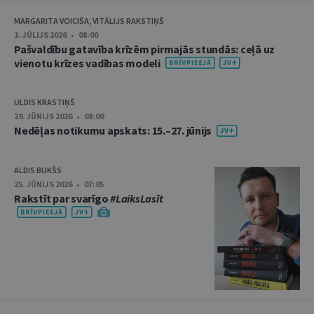
MARGARITA VOICIŠA, VITĀLIJS RAKSTIŅŠ
1. JŪLIJS 2026 • 08:00
Pašvaldību gatavība krīzēm pirmajās stundās: ceļā uz
vienotu krīzes vadības modeli
ULDIS KRASTIŅŠ
29. JŪNIJS 2026 • 08:00
Nedēļas notikumu apskats: 15.–27. jūnijs
ALDIS BUKŠS
25. JŪNIJS 2026 • 07:05
Rakstīt par svarīgo
#LaiksLasīt