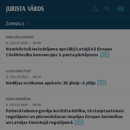
ŽURNĀLS
IVARS BELKOVSKIS
8. JŪLIJS 2026 • 08:00
Neatbilstoši ieslodzījuma apstākļi Latvijā kā Eiropas
Cilvēktiesību konvencijas 3. panta pārkāpums
ULDIS KRASTIŅŠ
6. JŪLIJS 2026 • 09:23
Nedēļas notikumu apskats: 29. jūnijs–3. jūlijs
DIĀNA KAMIŠEVA
3. JŪLIJS 2026 • 09:00
Patiesā labuma guvēja institūta būtība, tā starptautiskais
regulējums un pilnveidošanas iespējas Eiropas Savienības
un Latvijas tiesiskajā regulējumā