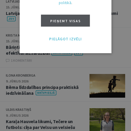
LATVIJAS ZVĒRINĀTU ADVOKĀTU PADOME
politikā
.
15. JŪNIJS 2026 • 14:22
Latvijas Zvērinātu advokātu padomes aktuālie lēmumi
PIEŅEMT VISAS
KRISTA MILBERGA
PIELĀGOT IZVĒLI
15. JŪNIJS 2026 • 14:21
Bāriņtiesu likvidācija – solis pretim profesionālai un
efektīvai aizsardzībai
1 KOMENTĀRI
ILONA KRONBERGA
9. JŪNIJS 2026
Bērna līdzdalības principa praktiskā
iedzīvināšana
ULDIS KRASTIŅŠ
9. JŪNIJS 2026
Karaļa Hauvela likumi, Tečere un
futbols: cīņa par Velsu un velsiešu