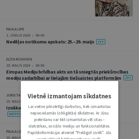
PAULA LIPE
1. JŪNIJS 2026 • 08:00
Nedēļas notikumu apskats: 25.–29. maijs
ELĪZA ROSHOFA
28. MAIJS 2026 • 08:00
Eiropas Mediju brīvības akts un tā sniegtās priekšrocības
mediju sadarbībai ar lielajām tiešsaistes platformām
Vietnē izmantojam sīkdatnes
JURISTA VĀRDS
25. MAIJS 2026 • 19:00
Lai vietne pilnvērtīgi darbotos, tiek izmantotas
Iznākusi “Jurista Vārda” raidieraksta maija sērija
nepieciešamās (obligātās) sīkdatnes. Ar Jūsu
piekrišanu var tikt izmantotas vēl citas –
statistikas, sociālo mediju un funkcionalitātes.
PAULA LIPE
Papildinformācijai atveriet "Pielāgot izvēli". Jūs
25. MAIJS 2026 • 08:00