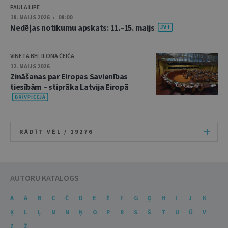
PAULA LIPE
18. MAIJS 2026 • 08:00
Nedēļas notikumu apskats: 11.–15. maijs
VINETA BEI, ILONA ČEIČA
12. MAIJS 2026
Zināšanas par Eiropas Savienības
tiesībām – stiprāka Latvija Eiropā
RĀDĪT VĒL /
19276
AUTORU KATALOGS
A
Ā
B
C
Č
D
E
Ē
F
G
Ģ
H
I
J
K
Ķ
L
Ļ
M
N
Ņ
O
P
R
S
Š
T
U
Ū
V
Z
Ž