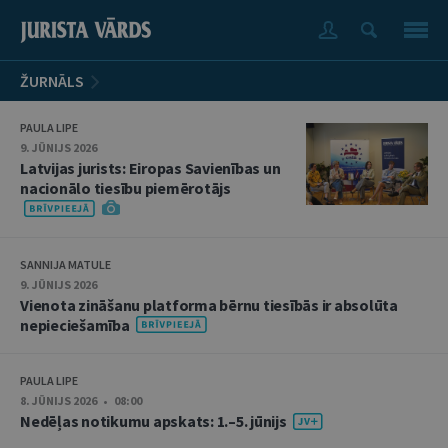
ŽURNĀLS
PAULA LIPE
9. JŪNIJS 2026
Latvijas jurists: Eiropas Savienības un
nacionālo tiesību piemērotājs
SANNIJA MATULE
9. JŪNIJS 2026
Vienota zināšanu platforma bērnu tiesībās ir absolūta
nepieciešamība
PAULA LIPE
8. JŪNIJS 2026 • 08:00
Nedēļas notikumu apskats: 1.–5. jūnijs