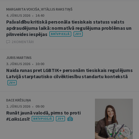
MARGARITA VOICIŠA, VITĀLIJS RAKSTIŅŠ
4. JŪNIJS 2026 • 14:40
Pašvaldību kritiskā personāla tiesiskais statuss valsts
apdraudējuma laikā: normatīvā regulējuma problēmas un
pilnveides iespējas
2 KOMENTĀRI
JURIS MARTINS
3. JŪNIJS 2026 • 10:00
Naida runas pret LGBTIK+ personām tiesiskais regulējums
Latvijā starptautisko cilvēktiesību standartu kontekstā
DACE KRĒSLIŅA
1. JŪNIJS 2026 • 09:00
Runāt jaunā valodā, pirms to proti
#LaiksLasīt