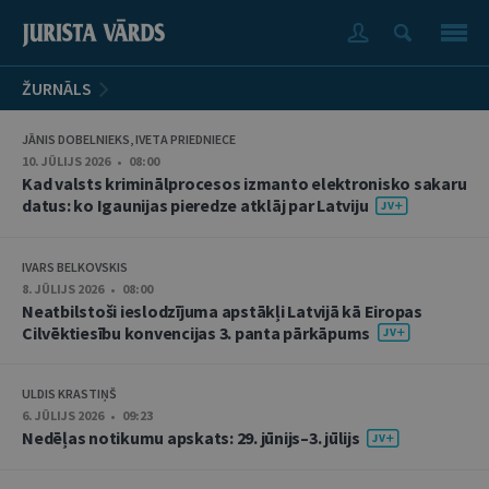
ŽURNĀLS
JĀNIS DOBELNIEKS, IVETA PRIEDNIECE
10. JŪLIJS 2026 • 08:00
Kad valsts kriminālprocesos izmanto elektronisko sakaru
datus: ko Igaunijas pieredze atklāj par Latviju
IVARS BELKOVSKIS
8. JŪLIJS 2026 • 08:00
Neatbilstoši ieslodzījuma apstākļi Latvijā kā Eiropas
Cilvēktiesību konvencijas 3. panta pārkāpums
ULDIS KRASTIŅŠ
6. JŪLIJS 2026 • 09:23
Nedēļas notikumu apskats: 29. jūnijs–3. jūlijs