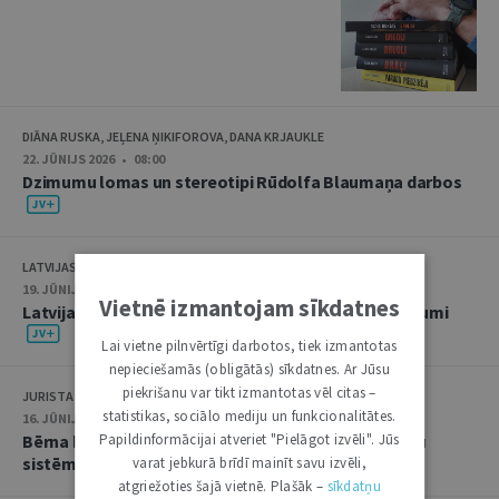
DIĀNA RUSKA, JEĻENA ŅIKIFOROVA, DANA KRJAUKLE
22. JŪNIJS 2026 • 08:00
Dzimumu lomas un stereotipi Rūdolfa Blaumaņa darbos
LATVIJAS ZVĒRINĀTU ADVOKĀTU PADOME
19. JŪNIJS 2026 • 09:00
Vietnē izmantojam sīkdatnes
Latvijas Zvērinātu advokātu padomes aktuālie lēmumi
Lai vietne pilnvērtīgi darbotos, tiek izmantotas
nepieciešamās (obligātās) sīkdatnes. Ar Jūsu
piekrišanu var tikt izmantotas vēl citas –
JURISTA VĀRDS
statistikas, sociālo mediju un funkcionalitātes.
16. JŪNIJS 2026 • 08:15
Papildinformācijai atveriet "Pielāgot izvēli". Jūs
Bērna balss un starptautiskie līgumi Latvijas tiesību
sistēmā
varat jebkurā brīdī mainīt savu izvēli,
atgriežoties šajā vietnē. Plašāk –
sīkdatņu