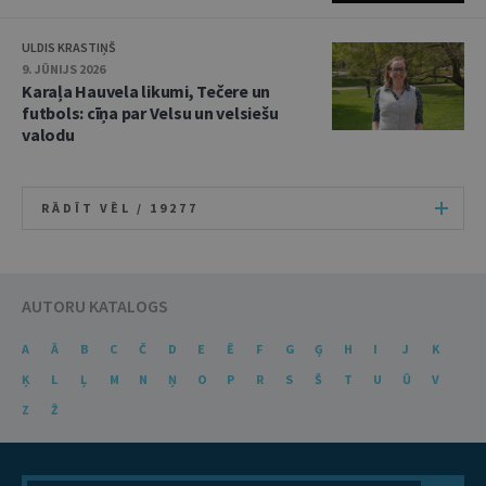
ULDIS KRASTIŅŠ
9. JŪNIJS 2026
Karaļa Hauvela likumi, Tečere un
futbols: cīņa par Velsu un velsiešu
valodu
RĀDĪT VĒL /
19277
AUTORU KATALOGS
A
Ā
B
C
Č
D
E
Ē
F
G
Ģ
H
I
J
K
Ķ
L
Ļ
M
N
Ņ
O
P
R
S
Š
T
U
Ū
V
Z
Ž