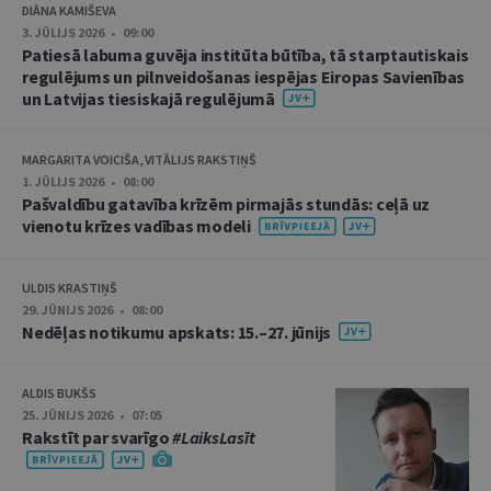
DIĀNA KAMIŠEVA
3. JŪLIJS 2026 • 09:00
Patiesā labuma guvēja institūta būtība, tā starptautiskais
regulējums un pilnveidošanas iespējas Eiropas Savienības
un Latvijas tiesiskajā regulējumā
MARGARITA VOICIŠA, VITĀLIJS RAKSTIŅŠ
1. JŪLIJS 2026 • 08:00
Pašvaldību gatavība krīzēm pirmajās stundās: ceļā uz
vienotu krīzes vadības modeli
ULDIS KRASTIŅŠ
29. JŪNIJS 2026 • 08:00
Nedēļas notikumu apskats: 15.–27. jūnijs
ALDIS BUKŠS
25. JŪNIJS 2026 • 07:05
Rakstīt par svarīgo
#LaiksLasīt