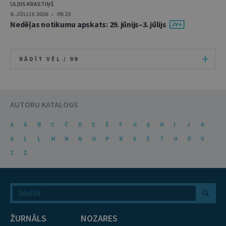
ULDIS KRASTIŅŠ
6. JŪLIJS 2026 • 09:23
Nedēļas notikumu apskats: 29. jūnijs–3. jūlijs
RĀDĪT VĒL /
99
AUTORU KATALOGS
A
Ā
B
C
Č
D
E
Ē
F
G
Ģ
H
I
J
K
Ķ
L
Ļ
M
N
Ņ
O
P
R
S
Š
T
U
Ū
V
Z
Ž
ŽURNĀLS
NOZARES