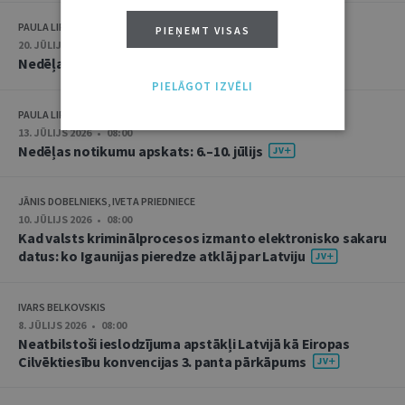
PAULA LIPE
PIEŅEMT VISAS
20. JŪLIJS 2026 • 16:05
Nedēļas notikumu apskats: 13.–17. jūlijs
PIELĀGOT IZVĒLI
PAULA LIPE
13. JŪLIJS 2026 • 08:00
Nedēļas notikumu apskats: 6.–10. jūlijs
JĀNIS DOBELNIEKS, IVETA PRIEDNIECE
10. JŪLIJS 2026 • 08:00
Kad valsts kriminālprocesos izmanto elektronisko sakaru
datus: ko Igaunijas pieredze atklāj par Latviju
IVARS BELKOVSKIS
8. JŪLIJS 2026 • 08:00
Neatbilstoši ieslodzījuma apstākļi Latvijā kā Eiropas
Cilvēktiesību konvencijas 3. panta pārkāpums