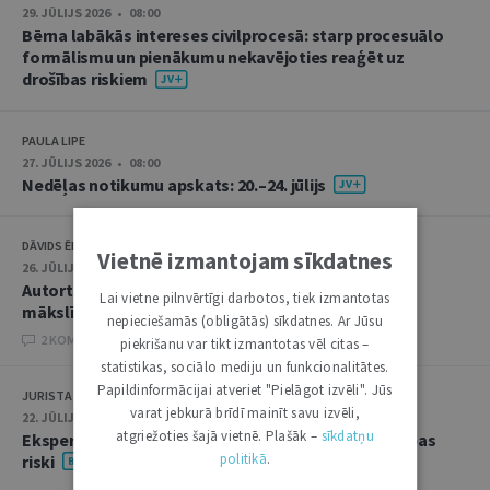
29. JŪLIJS 2026 • 08:00
Bērna labākās intereses civilprocesā: starp procesuālo
formālismu un pienākumu nekavējoties reaģēt uz
drošības riskiem
PAULA LIPE
27. JŪLIJS 2026 • 08:00
Nedēļas notikumu apskats: 20.–24. jūlijs
DĀVIDS ĒBERLIŅŠ
Vietnē izmantojam sīkdatnes
26. JŪLIJS 2026 • 08:00
Autortiesību subjekta un objekta juridiskie aspekti
Lai vietne pilnvērtīgi darbotos, tiek izmantotas
mākslīgā intelekta kontekstā
nepieciešamās (obligātās) sīkdatnes. Ar Jūsu
2 KOMENTĀRI
piekrišanu var tikt izmantotas vēl citas –
statistikas, sociālo mediju un funkcionalitātes.
Papildinformācijai atveriet "Pielāgot izvēli". Jūs
JURISTA VĀRDS
varat jebkurā brīdī mainīt savu izvēli,
22. JŪLIJS 2026 • 14:00
atgriežoties šajā vietnē. Plašāk –
sīkdatņu
Ekspertu saruna jūlijā: krimināltiesības un būvniecības
politikā
.
riski