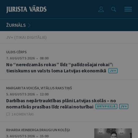
ŽURNĀLS
JV+ (TIKAI DIGITĀLIE)
ULDIS CĒRPS
7. AUGUSTS 2026 • 08:00
No “neredzamās rokas” līdz “palīdzošajai rokai”:
tiesiskums un valsts loma Latvijas ekonomikā
MARGARITA VOICIŠA, VITĀLIJS RAKSTIŅŠ
5. AUGUSTS 2026 • 12:00
Darbības nepārtrauktības plāni Latvijas skolās – no
normatīvās prasības līdz reālai noturībai
1 KOMENTĀRI
RIHARDA VEINBERGA DRAUGI UN KOLĒĢI
3. AUGUSTS 2026 • 15:00