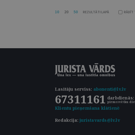
10
20
50
REZULTĀTI LAPĀ
RĀDĪT 
Lasītāju serviss
:
abonenti@lv.lv
67311161
darbdienās: 
pirmssvētku die
Klientu pieņemšana klātienē
Redakcija:
juristavards@lv.lv