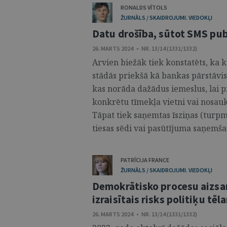
RONALDS VĪTOLS
ŽURNĀLS / SKAIDROJUMI. VIEDOKĻI
Datu drošība, sūtot SMS pub
26. MARTS 2024 • NR. 13/14 (1331/1332)
Arvien biežāk tiek konstatēts, ka 
stādās priekšā kā bankas pārstāvis
kas norāda dažādus iemeslus, lai p
konkrētu tīmekļa vietni vai nosau
Tāpat tiek saņemtas īsziņas (turp
tiesas sēdi vai pasūtījuma saņemšan
PATRĪCIJA FRANCE
ŽURNĀLS / SKAIDROJUMI. VIEDOKĻI
Demokrātisko procesu aizsar
izraisītais risks politiķu tē
26. MARTS 2024 • NR. 13/14 (1331/1332)