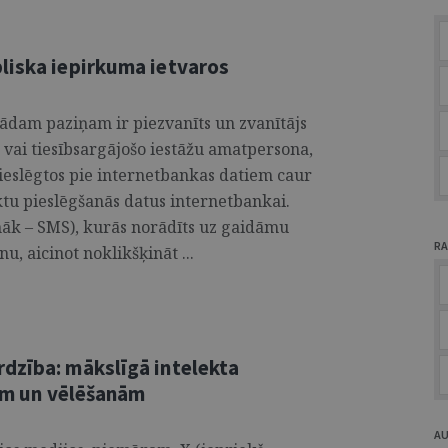
liska iepirkuma ietvaros
kādam paziņam ir piezvanīts un zvanītājs
 vai tiesībsargājošo iestāžu amatpersona,
ieslēgtos pie internetbankas datiem caur
ktu pieslēgšanās datus internetbankai.
māk – SMS), kurās norādīts uz gaidāmu
RA
u, aicinot noklikšķināt ...
dzība: mākslīgā intelekta
lam un vēlēšanām
A