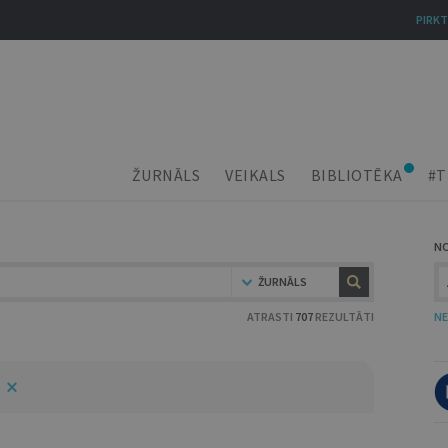
PIRKT
ŽURNĀLS
VEIKALS
BIBLIOTĒKA
#T
N
ŽURNĀLS
ATRASTI
707
REZULTĀTI
NE
5