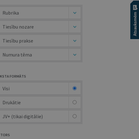
Rubrika
Tiesību nozare
Tiesību prakse
Numura tēma
KSTA FORMĀTS
Visi
Drukātie
JV+ (tikai digitālie)
UTORS