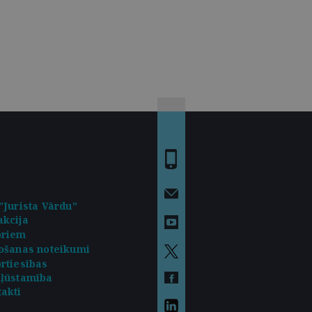
"Jurista Vārdu"
kcija
oriem
ošanas noteikumi
rtiesības
kļūstamība
akti