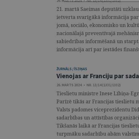
26. MARTS 2024 • NR. 13/14 (1331/1332)
21. martā Saeimas deputāti uzklau
ietverta svarīgākā informācija par 
jomā, sociālo, ekonomisko un kultū
nacionālajā preventīvajā mehānismā
sabiedrības informēšanā un starpt
informācija arī par iestādes finanš
ŽURNĀLS / ĪSZIŅAS
Vienojas ar Franciju par sad
26. MARTS 2024 • NR. 13/14 (1331/1332)
Tieslietu ministre Inese Lībiņa-Eg
Parīzē tikās ar Francijas tieslietu
Valsts padomes viceprezidentu Di
sadarbības un attīstības organizā
Tikšanās laikā ar Francijas tieslie
turpmāku sadarbību abām valstīm a