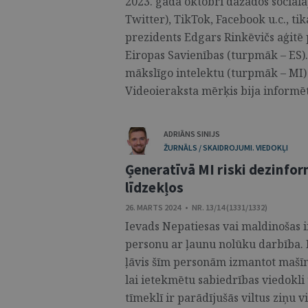
2023. gada oktobrī dažādos sociāla
Twitter), TikTok, Facebook u.c., tik
prezidents Edgars Rinkēvičs aģitē 
Eiropas Savienības (turpmāk – ES).
mākslīgo intelektu (turpmāk – MI) 
Videoieraksta mērķis bija informēt 
ADRIĀNS SINIJS
ŽURNĀLS / SKAIDROJUMI. VIEDOKĻI
Ģeneratīvā MI riski dezinfor
līdzekļos
26. MARTS 2024 • NR. 13/14 (1331/1332)
Ievads Nepatiesas vai maldinošas i
personu ar ļaunu nolūku darbība. 
ļāvis šīm personām izmantot mašīn
lai ietekmētu sabiedrības viedokli
tīmeklī ir parādījušās viltus ziņu 