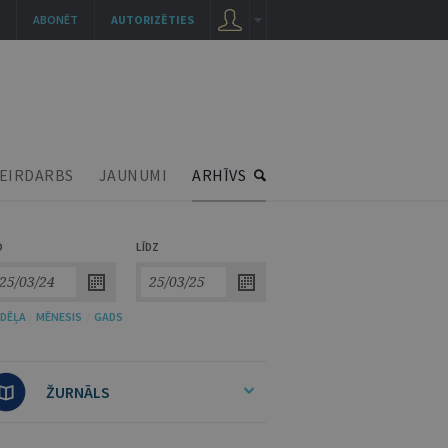
ABONĒT
AUTORIZĒTIES
EIRDARBS
JAUNUMI
ARHĪVS
O
LĪDZ
DĒĻA
/
MĒNESIS
/
GADS
ŽURNĀLS