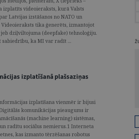
jos medijos, piemēram, X (iepriekš –
a izplatīts videoieraksts, kurā Valsts
par Latvijas izstāšanos no NATO un
 Videoieraksts tika ģenerēts, izmantojot
jeb dziļviltojuma (deepfake) tehnoloģiju.
sabiedrību, ka MI var radīt ...
Ž
mācijas izplatīšanā plašsaziņas
nformācijas izplatīšana vienmēr ir bijusi
Digitālās komunikācijas pieaugums ir
mācīšanās (machine learning) sistēmas,
 un radītu sociālus nemierus.1 Interneta
vietnes, kas izmanto tērzēšanas robotus