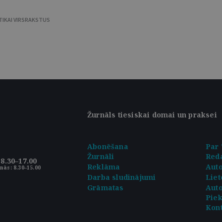
TIKAI VIRSRAKSTUS
Žurnāls tiesiskai domai un praksei
Abonēšana
Par 
Žurnāli
Reda
8.30–17.00
Reklāma
Aut
nās: 8.30–15.00
Darba sludinājumi
Liet
Grāmatas
Auto
Pie
Kont