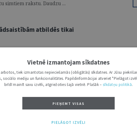
ētu simtiem rakstu. Daudzu ...
ādsaistībām atbildēs tikai
 regulējumu, tostarp ieviešot skaidrāku
Vietnē izmantojam sīkdatnes
aeima 21. martā galīgajā lasījumā
n Notariāta likumā. Kā atzīmē
i darbotos, tiek izmantotas nepieciešamās (obligātās) sīkdatnes. Ar Jūsu piekriša
sē bieži vien bija gadījumi, kad
kas, sociālo mediju un funkcionalitātes. Papildinformācijai atveriet "Pielāgot izvēl
brīdī mainīt savu izvēli, atgriežoties šajā vietnē. Plašāk –
sīkdatņu politikā
.
iesību pārņēmēji (mantinieki) dažādu
tu, nepabeidz to vai nav noskaidrojami.
PIEŅEMT VISAS
PIELĀGOT IZVĒLI
ojumu uzklausa Saeimā