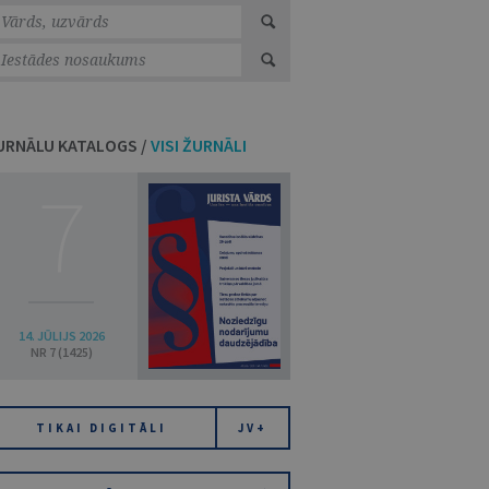
URNĀLU KATALOGS /
VISI ŽURNĀLI
7
14. JŪLIJS 2026
NR 7 (1425)
TIKAI DIGITĀLI
JV+