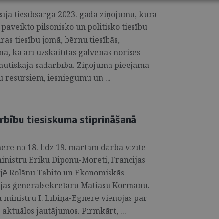
sīja tiesībsarga 2023. gada ziņojumu, kurā
paveikto pilsonisko un politisko tiesību
ras tiesību jomā, bērnu tiesībās,
, kā arī uzskaitītas galvenās norises
autiskajā sadarbībā. Ziņojumā pieejama
u resursiem, iesniegumu un ...
arbību tiesiskuma stiprināšanā
nere no 18. līdz 19. martam darba vizītē
 ministru Ēriku Diponu-Moreti, Francijas
djē Rolānu Tabito un Ekonomiskās
cijas ģenerālsekretāru Matiasu Kormanu.
tu ministru I. Lībiņa-Egnere vienojās par
ktuālos jautājumos. Pirmkārt, ...