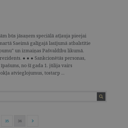
m būs jāsaņem speciālā atļauja pieejai
artā Saeimā galīgajā lasījumā atbalstītie
ēpumu" un izmaiņas Pašvaldību likumā.
prezidents. ● ● ● Sankcionētās personas,
pašums, no šī gada 1. jūlija vairs
ļa atvieglojumus, tostarp ...
35
36