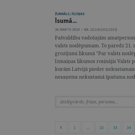
ŽURNĀLS / ĪSZIŅAS
Īsumā...
26. MARTS 2024 • NR. 13/14 (1331/1332)
Pašvaldību vadošajām amatpersonā
valsts noslēpumam. To paredz 21. m
grozījumi likumā "Par valsts nosl
Izmaiņas likumos rosinājis Valsts 
kurām Latvijā pieder nekustamais ī
nesaņems nekustamā īpašuma nodok
1
...
32
33
34