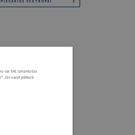
PIESAKIES VĒSTKOPAI
nu var tikt izmantotas
i". Jūs varat jebkurā