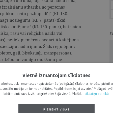
ka, ka darbība, tajā skaitā naida runa,
s izraisīšanu atkarībā no personas
 jebkuru citu pazīmju dēļ” (KL 150.
smags noziegums (KL 7. pants) tikai
ūtisks kaitējums” (KL 150. pants), bet naida
iskā, rasu vai reliģiskā naida vai
Ž
ants), netiek piemērots nodarītā kaitējuma
 noziedzīgu nodarījumu. Šāds regulējums
etes, geji, biseksuāļi, transpersonas,
zsardzību un vainīgo saukšanu pie
Vietnē izmantojam sīkdatnes
i darbotos, tiek izmantotas nepieciešamās (obligātās) sīkdatnes. Ar Jūsu piekriša
kas, sociālo mediju un funkcionalitātes. Papildinformācijai atveriet "Pielāgot izvēl
 proti #LaiksLasīt
brīdī mainīt savu izvēli, atgriežoties šajā vietnē. Plašāk –
sīkdatņu politikā
.
o juristes, pat zvērinātas advokātes, var
PIEŅEMT VISAS