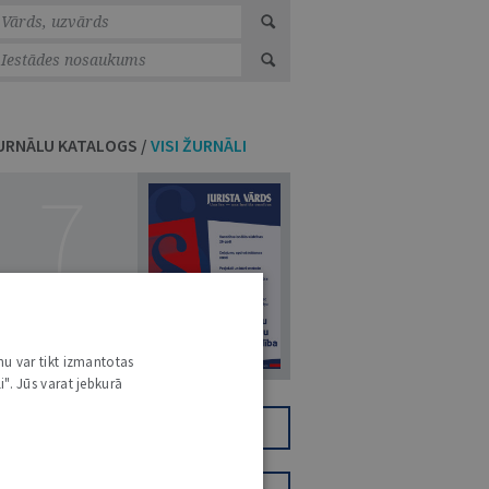
URNĀLU KATALOGS /
VISI ŽURNĀLI
7
14. JŪLIJS 2026
NR 7 (1425)
nu var tikt izmantotas
i". Jūs varat jebkurā
TIKAI DIGITĀLI
JV+