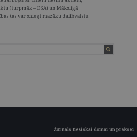
edarbojas ar citiem tiesību aktiem,
ktu (turpmāk – DSA) un Mākslīgā
ības tas var sniegt mazāku dalībvalstu
Žurnāls tiesiskai domai un praksei