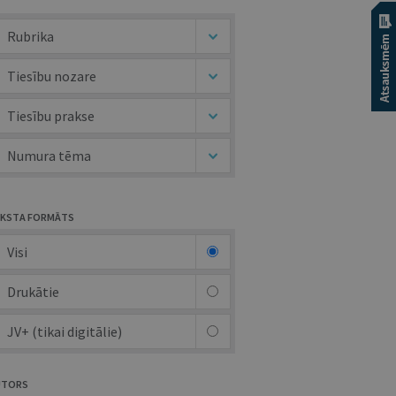
Rubrika
Tiesību nozare
Tiesību prakse
Numura tēma
KSTA FORMĀTS
Visi
Drukātie
JV+ (tikai digitālie)
UTORS