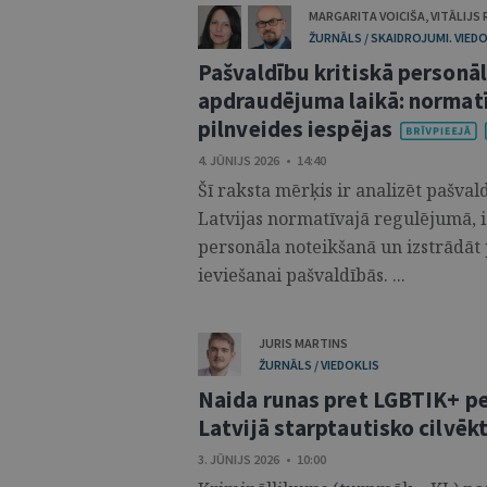
MARGARITA VOICIŠA
,
VITĀLIJS
ŽURNĀLS / SKAIDROJUMI. VIEDO
Pašvaldību kritiskā personāl
apdraudējuma laikā: normat
pilnveides iespējas
4. JŪNIJS 2026 • 14:40
Šī raksta mērķis ir analizēt pašval
Latvijas normatīvajā regulējumā, i
personāla noteikšanā un izstrādāt
ieviešanai pašvaldībās. ...
JURIS MARTINS
ŽURNĀLS / VIEDOKLIS
Naida runas pret LGBTIK+ p
Latvijā starptautisko cilvēk
3. JŪNIJS 2026 • 10:00