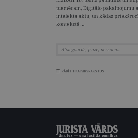
EMBA)1 18. pants papildina un miji
piemēram, Digitālo pakalpojumu a
intelekta aktu, un kādas priekšroc
kontekstā. ...
RĀDĪT TIKAI VIRSRAKSTUS