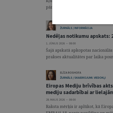
kļūt par bērnu grāmatu māksliniec
pārsteidzoša. Esmu pārliecināta, ka j
PAULA LIPE
ŽURNĀLS / INFORMĀCIJA
Nedēļas notikumu apskats: 2
1. JŪNIJS 2026 • 08:00
Šajā apskatā apkopotas nacionālās
prakses aktualitātes par laika posm
ELĪZA ROSHOFA
ŽURNĀLS / SKAIDROJUMI. VIEDOKĻI
Eiropas Mediju brīvības akts
mediju sadarbībai ar lielaj
28. MAIJS 2026 • 08:00
Raksta mērķis ir aplūkot, kā Eirop