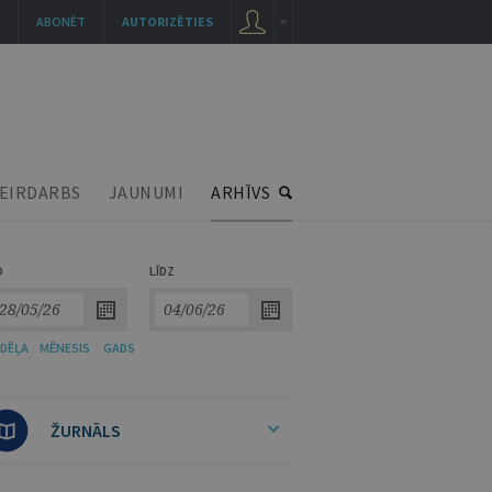
ABONĒT
AUTORIZĒTIES
EIRDARBS
JAUNUMI
ARHĪVS
O
LĪDZ
DĒĻA
/
MĒNESIS
/
GADS
ŽURNĀLS