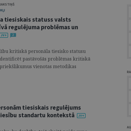
 RAKSTIŅŠ
KĻI
a tiesiskais statuss valsts
īvā regulējuma problēmas un
2
dību kritiskā personāla tiesisko statusu
dentificēt pastāvošās problēmas kritiskā
 priekšlikumus vienotas metodikas
RA
ersonām tiesiskais regulējums
tiesību standartu kontekstā
A