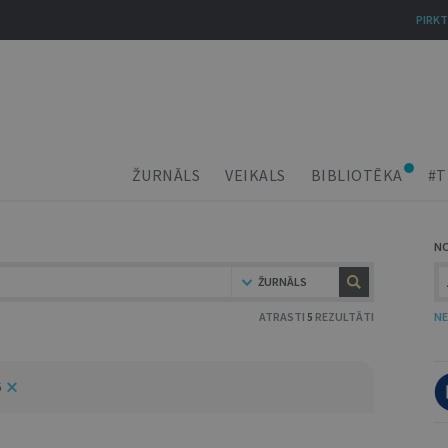
PIRKT
ŽURNĀLS
VEIKALS
BIBLIOTĒKA
#T
N
ŽURNĀLS
ATRASTI
5
REZULTĀTI
NE
6