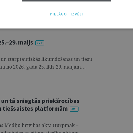
i un rakstnieci. Manuprāt, tajā nav nekā
uristi patiesībā ir ļoti radoši cilvēki. ...
PIELĀGOT IZVĒLI
5.–29. maijs
 un starptautiskās likumdošanas un tiesu
u no 2026. gada 25. līdz 29. maijam. ...
 un tā sniegtās priekšrocības
ām tiešsaistes platformām
as Mediju brīvības akta (turpmāk –