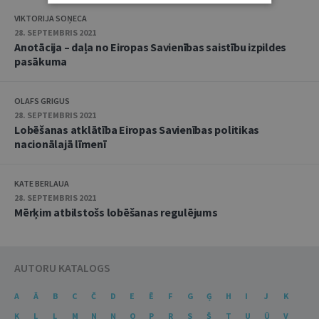
VIKTORIJA SOŅECA
28. SEPTEMBRIS 2021
Anotācija – daļa no Eiropas Savienības saistību izpildes
pasākuma
OLAFS GRIGUS
28. SEPTEMBRIS 2021
Lobēšanas atklātība Eiropas Savienības politikas
nacionālajā līmenī
KATE BERLAUA
28. SEPTEMBRIS 2021
Mērķim atbilstošs lobēšanas regulējums
AUTORU KATALOGS
A
Ā
B
C
Č
D
E
Ē
F
G
Ģ
H
I
J
K
Ķ
L
Ļ
M
N
Ņ
O
P
R
S
Š
T
U
Ū
V