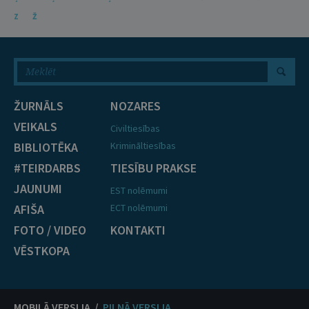
Z
Ž
ŽURNĀLS
NOZARES
VEIKALS
Civiltiesības
BIBLIOTĒKA
Krimināltiesības
#TEIRDARBS
TIESĪBU PRAKSE
JAUNUMI
EST nolēmumi
AFIŠA
ECT nolēmumi
FOTO / VIDEO
KONTAKTI
VĒSTKOPA
MOBILĀ VERSIJA /
PILNĀ VERSIJA