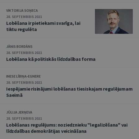
VIKTORIJA SOŅECA
28. SEPTEMBRIS 2021
Lobēšana ir pietiekami svarīga, lai
tiktu regulēta
JĀNIS BORDĀNS
28. SEPTEMBRIS 2021
Lobēšana kā politiskās līdzdalības forma
INESE LĪBIŅA-EGNERE
28. SEPTEMBRIS 2021
Iespējamie risinājumi lobēšanas tiesiskajam regulējumam
Saeimā
JŪLIJA JERŅEVA
28. SEPTEMBRIS 2021
Lobēšanas regulējums: noziedznieku "legalizēšana" vai
līdzdalības demokrātijas veicināšana