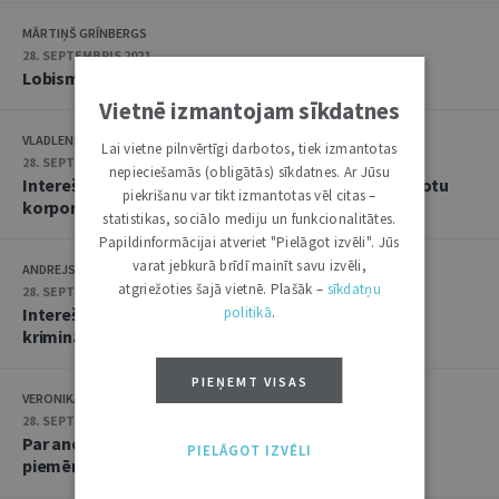
MĀRTIŅŠ GRĪNBERGS
28. SEPTEMBRIS 2021
Lobisma regulējuma attiecināšana uz pašvaldībām
Vietnē izmantojam sīkdatnes
VLADLENS KOVAĻEVS
Lai vietne pilnvērtīgi darbotos, tiek izmantotas
28. SEPTEMBRIS 2021
nepieciešamās (obligātās) sīkdatnes. Ar Jūsu
Interešu pārstāvības regulējums – atslēga uz uzlabotu
piekrišanu var tikt izmantotas vēl citas –
korporatīvo pārvaldību
statistikas, sociālo mediju un funkcionalitātes.
Papildinformācijai atveriet "Pielāgot izvēli". Jūs
varat jebkurā brīdī mainīt savu izvēli,
ANDREJS JUDINS
atgriežoties šajā vietnē. Plašāk –
sīkdatņu
28. SEPTEMBRIS 2021
politikā
.
Interešu pārstāvības tiesiskā regulēšana un
krimināltiesību normas
PIEŅEMT VISAS
VERONIKA KRŪMIŅA, INGA BĒRTAITE-PUDĀNE
28. SEPTEMBRIS 2021
Par anotācijām un likumdevēja gribu no tiesību
PIELĀGOT IZVĒLI
piemērotāja skatpunkta