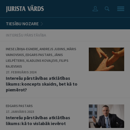
TIESĪBU NOZARE
INTEREŠU PĀRSTĀVĪBA
INESE LĪBIŅA-EGNERE, ANDREJS JUDINS, MĀRIS
VAINOVSKIS, EDGARS PASTARS, JĀNIS
LIELPĒTERIS, VLADLENS KOVAĻEVS, FILIPS
RAJEVSKIS
27. FEBRUĀRIS 2024
Interešu pārstāvības atklātības
likums: koncepts skaidrs, bet kā to
piemērot?
EDGARS PASTARS
17. JANVĀRIS 2023
Interešu pārstāvības atklātības
likums: kā to vislabāk ievērot