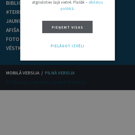
BIBLIOTĒKA
Krimināltiesības
atgriežoties šajā vietnē. Plašāk –
sīkdatņu
politikā
.
#TEIRDARBS
TIESĪBU PRAKSE
JAUNUMI
EST nolēmumi
PIEŅEMT VISAS
AFIŠA
ECT nolēmumi
FOTO / VIDEO
KONTAKTI
PIELĀGOT IZVĒLI
VĒSTKOPA
MOBILĀ VERSIJA /
PILNĀ VERSIJA
© Oficiālais izdevējs Latvijas Vēstnesis