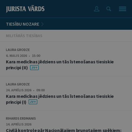
TIESĪBU NOZARE
MILITĀRĀS TIESĪBAS
LAURA GRODZE
6. MAIJS 2026 • 15:00
Kara medicīnas jēdziens un tās īstenošanas tiesiskie
principi (II)
LAURA GRODZE
24. APRĪLIS 2026 • 09:00
Kara medicīnas jēdziens un tās īstenošanas tiesiskie
principi (I)
RIHARDS ERDMANIS
14. APRĪLIS 2026
Civilā kontrole pār Nacionālajiem bruņotajiem spēkiem: