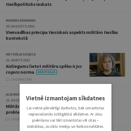
tiesībpolitisks ieskats
RIHARDS ERDMANIS
30. AUGUSTS 2022
Vienvadības principa tiesiskais aspekts militāro tiesību
kontekstā
VIKTORIJA SOŅECA
22. MARTS 2022
Aizliegums lietot militāru spēku ir
jus
cogens
norma
5 KOMENTĀRI
AIJA MAZITĀNE
Vietnē izmantojam sīkdatnes
11. DECEMBRIS 2018
Militārās darbības radīto trokšņu piesārņojuma
Lai vietne pilnvērtīgi darbotos, tiek izmantotas
problemātika
nepieciešamās (obligātās) sīkdatnes. Ar Jūsu
1 KOMENTĀRI
piekrišanu var tikt izmantotas vēl citas –
statistikas, sociālo mediju un funkcionalitātes.