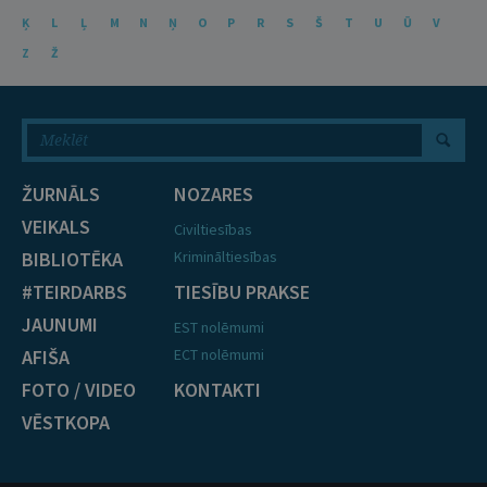
Ķ
L
Ļ
M
N
Ņ
O
P
R
S
Š
T
U
Ū
V
Z
Ž
ŽURNĀLS
NOZARES
VEIKALS
Civiltiesības
BIBLIOTĒKA
Krimināltiesības
#TEIRDARBS
TIESĪBU PRAKSE
JAUNUMI
EST nolēmumi
AFIŠA
ECT nolēmumi
FOTO / VIDEO
KONTAKTI
VĒSTKOPA