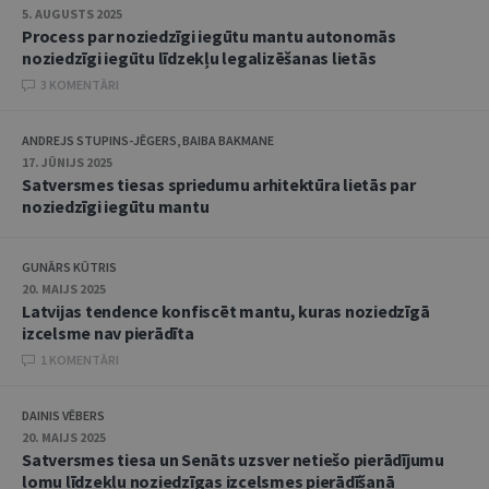
5. AUGUSTS 2025
Process par noziedzīgi iegūtu mantu autonomās
noziedzīgi iegūtu līdzekļu legalizēšanas lietās
3 KOMENTĀRI
ANDREJS STUPINS-JĒGERS, BAIBA BAKMANE
17. JŪNIJS 2025
Satversmes tiesas spriedumu arhitektūra lietās par
noziedzīgi iegūtu mantu
GUNĀRS KŪTRIS
20. MAIJS 2025
Latvijas tendence konfiscēt mantu, kuras noziedzīgā
izcelsme nav pierādīta
1 KOMENTĀRI
DAINIS VĒBERS
20. MAIJS 2025
Satversmes tiesa un Senāts uzsver netiešo pierādījumu
lomu līdzekļu noziedzīgas izcelsmes pierādīšanā