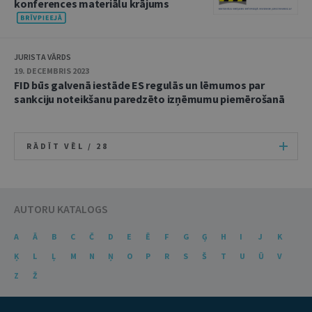
konferences materiālu krājums
JURISTA VĀRDS
19. DECEMBRIS 2023
FID būs galvenā iestāde ES regulās un lēmumos par
sankciju noteikšanu paredzēto izņēmumu piemērošanā
RĀDĪT VĒL /
28
AUTORU KATALOGS
A
Ā
B
C
Č
D
E
Ē
F
G
Ģ
H
I
J
K
Ķ
L
Ļ
M
N
Ņ
O
P
R
S
Š
T
U
Ū
V
Z
Ž