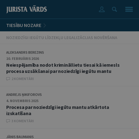
TIESĪBU NOZARE
NOZIEDZĪGI IEGŪTU LĪDZEKĻU LEGALIZĀCIJAS NOVĒRŠANA
ALEKSANDRS BEREZINS
10. FEBRUĀRIS 2026
Neiespējamība nodot krimināllietu tiesai kā iemesls
procesa uzsākšanai par noziedzīgi iegūtu mantu
2 KOMENTĀRI
ANDREJS ŅIKIFOROVS
4. NOVEMBRIS 2025
Procesa par noziedzīgi iegūtu mantu atkārtota
izskatīšana
3 KOMENTĀRI
JĀNIS BAUMANIS