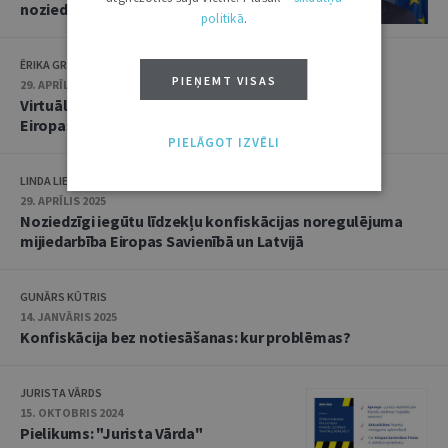
noziedzīgi iegūtu līdzekļu atgūšana
politikā
.
ĒRIKA GRIBONIKA
PIEŅEMT VISAS
29. APRĪLIS 2025
Virtuālās pasaules tepat līdzās: “kibermazgāšana”
Eiropas Savienībā
PIELĀGOT IZVĒLI
LINDA LIELBRIEDE
29. APRĪLIS 2025
Noziedzīgi iegūtu līdzekļu konfiskācijas noregulējuma
mijiedarbība Eiropas Savienībā un Latvijā
GUNĀRS KŪTRIS
14. JANVĀRIS 2025
Konfiskācija bez notiesāšanas: kur problēmas?
JURISTA VĀRDS
15. OKTOBRIS 2024
Pielikums: "Jurista Vārda"