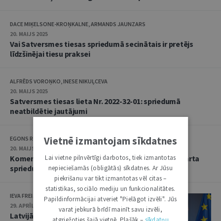
DACE MIĶELSONE-KROŅKALNE, ARMANDS JAUNZARS
20. MAIJS 2025
Vai Satversmes tiesas spriedumā secinātais ir pretējs
līdzšinējai tiesu praksei
ALFRĒDS VOROŅKO, INESE NIKUĻCEVA
20. MAIJS 2025
Satversmes tiesas lieta Nr. 2022-32-01: spriedumā
neatbildētie jautājumi
Vietnē izmantojam sīkdatnes
EGONS RUSANOVS, SANTA OBORENKO, LINDA LIELBRIEDE
20. MAIJS 2025
Lai vietne pilnvērtīgi darbotos, tiek izmantotas
Komentārs par Satversmes tiesas 2025. gada 14. marta
spriedumu
nepieciešamās (obligātās) sīkdatnes. Ar Jūsu
piekrišanu var tikt izmantotas vēl citas –
statistikas, sociālo mediju un funkcionalitātes.
IEVA FREIJA-PEKATI
Papildinformācijai atveriet "Pielāgot izvēli". Jūs
29. APRĪLIS 2025
varat jebkurā brīdī mainīt savu izvēli,
Latvijā ir veiksmīgi atrisināta
atgriežoties šajā vietnē. Plašāk –
sīkdatņu