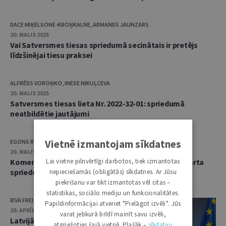
DACE MIĶELSONE-KROŅKALNE, ARMANDS JAUNZARS
20. MAIJS 2025
Vai Satversmes tiesas spriedumā secinātais ir pretējs
līdzšinējai tiesu praksei
ALFRĒDS VOROŅKO, INESE NIKUĻCEVA
20. MAIJS 2025
Satversmes tiesas lieta Nr. 2022-32-01: spriedumā
neatbildētie jautājumi
Vietnē izmantojam sīkdatnes
EGONS RUSANOVS, SANTA OBORENKO, LINDA LIELBRIEDE
20. MAIJS 2025
Lai vietne pilnvērtīgi darbotos, tiek izmantotas
Komentārs par Satversmes tiesas 2025. gada 14. marta
spriedumu
nepieciešamās (obligātās) sīkdatnes. Ar Jūsu
piekrišanu var tikt izmantotas vēl citas –
statistikas, sociālo mediju un funkcionalitātes.
IEVA FREIJA-PEKATI
Papildinformācijai atveriet "Pielāgot izvēli". Jūs
29. APRĪLIS 2025
varat jebkurā brīdī mainīt savu izvēli,
Latvijā ir veiksmīgi atrisināta
atgriežoties šajā vietnē. Plašāk –
sīkdatņu