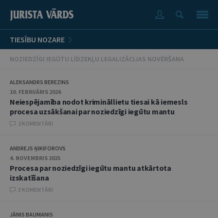
TIESĪBU NOZARE
NOZIEDZĪGI IEGŪTU LĪDZEKĻU LEGALIZĀCIJAS NOVĒRŠANA
ALEKSANDRS BEREZINS
10. FEBRUĀRIS 2026
Neiespējamība nodot krimināllietu tiesai kā iemesls
procesa uzsākšanai par noziedzīgi iegūtu mantu
2 KOMENTĀRI
ANDREJS ŅIKIFOROVS
4. NOVEMBRIS 2025
Procesa par noziedzīgi iegūtu mantu atkārtota
izskatīšana
3 KOMENTĀRI
JĀNIS BAUMANIS