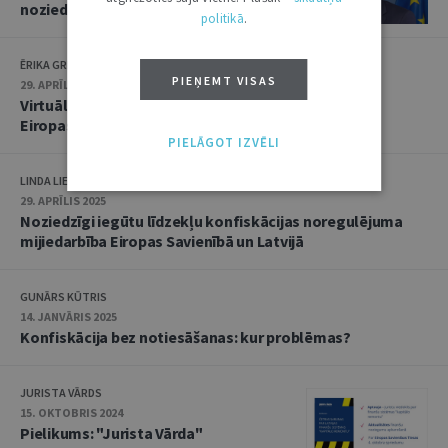
noziedzīgi iegūtu līdzekļu atgūšana
politikā
.
ĒRIKA GRIBONIKA
PIEŅEMT VISAS
29. APRĪLIS 2025
Virtuālās pasaules tepat līdzās: “kibermazgāšana”
Eiropas Savienībā
PIELĀGOT IZVĒLI
LINDA LIELBRIEDE
29. APRĪLIS 2025
Noziedzīgi iegūtu līdzekļu konfiskācijas noregulējuma
mijiedarbība Eiropas Savienībā un Latvijā
GUNĀRS KŪTRIS
14. JANVĀRIS 2025
Konfiskācija bez notiesāšanas: kur problēmas?
JURISTA VĀRDS
15. OKTOBRIS 2024
Pielikums: "Jurista Vārda"