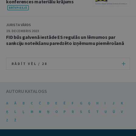
konferences materiālu krājums
JURISTA VĀRDS
19. DECEMBRIS 2023
FID būs galvenā iestāde ES regulās un lēmumos par
sankciju noteikšanu paredzēto izņēmumu piemērošanā
RĀDĪT VĒL /
28
AUTORU KATALOGS
A
Ā
B
C
Č
D
E
Ē
F
G
Ģ
H
I
J
K
Ķ
L
Ļ
M
N
Ņ
O
P
R
S
Š
T
U
Ū
V
Z
Ž