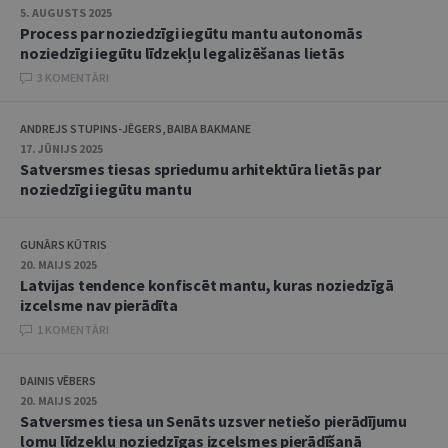
5. AUGUSTS 2025
Process par noziedzīgi iegūtu mantu autonomās
noziedzīgi iegūtu līdzekļu legalizēšanas lietās
3 KOMENTĀRI
ANDREJS STUPINS-JĒGERS, BAIBA BAKMANE
17. JŪNIJS 2025
Satversmes tiesas spriedumu arhitektūra lietās par
noziedzīgi iegūtu mantu
GUNĀRS KŪTRIS
20. MAIJS 2025
Latvijas tendence konfiscēt mantu, kuras noziedzīgā
izcelsme nav pierādīta
1 KOMENTĀRI
DAINIS VĒBERS
20. MAIJS 2025
Satversmes tiesa un Senāts uzsver netiešo pierādījumu
lomu līdzekļu noziedzīgas izcelsmes pierādīšanā