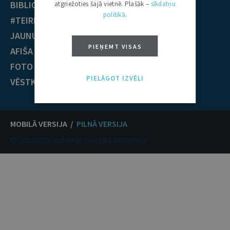
BIBLIOTĒKA
Krimināltiesības
atgriežoties šajā vietnē. Plašāk –
sīkdatņu
politikā
.
#TEIRDARBS
TIESĪBU PRAKSE
JAUNUMI
EST nolēmumi
PIEŅEMT VISAS
AFIŠA
ECT nolēmumi
FOTO / VIDEO
KONTAKTI
PIELĀGOT IZVĒLI
VĒSTKOPA
MOBILĀ VERSIJA /
PILNĀ VERSIJA
© Oficiālais izdevējs Latvijas Vēstnesis