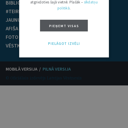
BIBLIOTĒKA
Krimināltiesības
atgriežoties šajā vietnē. Plašāk –
sīkdatņu
politikā
.
#TEIRDARBS
TIESĪBU PRAKSE
JAUNUMI
EST nolēmumi
PIEŅEMT VISAS
AFIŠA
ECT nolēmumi
FOTO / VIDEO
KONTAKTI
PIELĀGOT IZVĒLI
VĒSTKOPA
MOBILĀ VERSIJA /
PILNĀ VERSIJA
© Oficiālais izdevējs Latvijas Vēstnesis