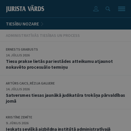
TIESĪBU NOZARE
ADMINISTRATĪVĀS TIESĪBAS UN PROCESS
ERNESTS GRABUSTS
14. JŪLIJS 2026
Tiesu prakse lietās par iestādes atteikumu atjaunot
nokavēto procesuālo termiņu
ARTŪRS CAICS, RĒZIJA GAUJERE
14. JŪLIJS 2026
Satversmes tiesas jaunākā judikatūra trokšņa pārvaldības
jomā
KRISTĪNE ZEMĪTE
9. JŪNIJS 2026
Ieskats sevišķā aizbildņa institūtā administratīvajā