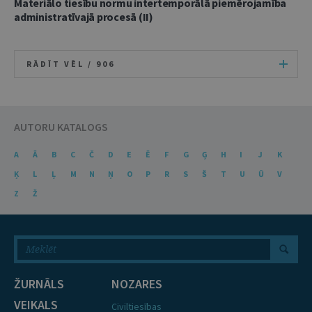
Materiālo tiesību normu intertemporālā piemērojamība
administratīvajā procesā (II)
RĀDĪT VĒL /
906
AUTORU KATALOGS
A
Ā
B
C
Č
D
E
Ē
F
G
Ģ
H
I
J
K
Ķ
L
Ļ
M
N
Ņ
O
P
R
S
Š
T
U
Ū
V
Z
Ž
ŽURNĀLS
NOZARES
VEIKALS
Civiltiesības