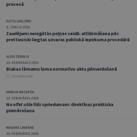
procesā
GATIS GAILUMS
9. JŪNIJS 2026
Zaudējumi neiegūtās peļņas veidā: atlīdzināšana pēc
prettiesiski liegtas uzvaras publiskā iepirkuma procedūrā
ALDIS ČERNIJS
10. FEBRUĀRIS 2026
Blakus lēmumu loma normatīvo aktu pilnveidošanā
2 KOMENTĀRI
ANNIJA MAZAPŠA
10. FEBRUĀRIS 2026
No
effet utile
līdz spriedumam: direktīvas praktiska
piemērošana
MADARA LINDĀNE
10. FEBRUĀRIS 2026