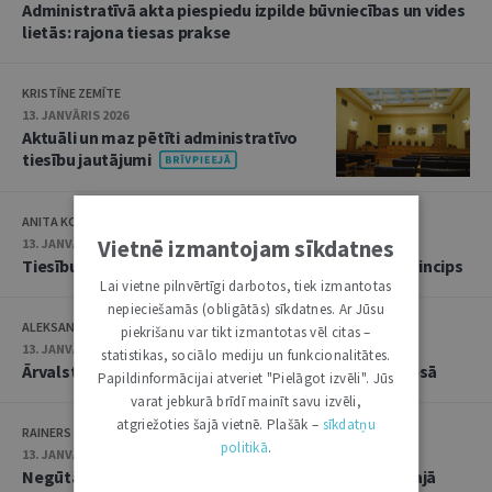
Administratīvā akta piespiedu izpilde būvniecības un vides
lietās: rajona tiesas prakse
KRISTĪNE ZEMĪTE
13. JANVĀRIS 2026
Aktuāli un maz pētīti administratīvo
tiesību jautājumi
ANITA KOVAĻEVSKA
Vietnē izmantojam sīkdatnes
13. JANVĀRIS 2026
Tiesību negodprātīgas izmantošanas aizlieguma princips
Lai vietne pilnvērtīgi darbotos, tiek izmantotas
nepieciešamās (obligātās) sīkdatnes. Ar Jūsu
ALEKSANDRS POTAIČUKS, IVETA PUNDURE
piekrišanu var tikt izmantotas vēl citas –
13. JANVĀRIS 2026
statistikas, sociālo mediju un funkcionalitātes.
Ārvalstu spriedumu atzīšana administratīvajā procesā
Papildinformācijai atveriet "Pielāgot izvēli". Jūs
varat jebkurā brīdī mainīt savu izvēli,
atgriežoties šajā vietnē. Plašāk –
sīkdatņu
RAINERS SVOKS
politikā
.
13. JANVĀRIS 2026
Negūtās peļņas pierādīšanas aspekti administratīvajā