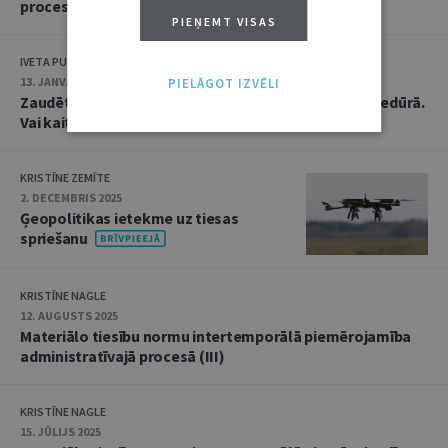
procesā
PIEŅEMT VISAS
IVETA PUNDURE
13. JANVĀRIS 2026
PIELĀGOT IZVĒLI
Zaudēta iespēja piedalīties publiskā iepirkuma procedūrā.
Vai kaitējuma atlīdzinājums ir reāls?
KRISTĪNE ZEMĪTE
2. DECEMBRIS 2025
Ģeopolitikas ietekme uz tiesas
spriešanu
KRISTĪNE NAGLE
12. AUGUSTS 2025
Materiālo tiesību normu intertemporālā piemērojamība
administratīvajā procesā (III)
KRISTĪNE NAGLE
15. JŪLIJS 2025