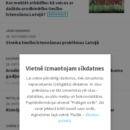
Kur meklēt atbildību: kā veicas ar
dažādu arodbiedrību tiesību
īstenošanu Latvijā?
JĀNIS NEIMANIS
28. OKTOBRIS 2025
Streika tiesību īstenošanas problēmas Latvijā
KASPARS RĀCENĀJS
28. OKTOBRIS 2025
Vietnē izmantojam sīkdatnes
Arodbiedrības biedra aizsardzība darba līguma uzteikuma
gadījumā
Lai vietne pilnvērtīgi darbotos, tiek izmantotas
3 KOMENTĀRI
nepieciešamās (obligātās) sīkdatnes. Ar Jūsu
piekrišanu var tikt izmantotas vēl citas –
statistikas, sociālo mediju un funkcionalitātes.
NATAĻJA PREISA
Papildinformācijai atveriet "Pielāgot izvēli". Jūs
28. OKTOBRIS 2025
varat jebkurā brīdī mainīt savu izvēli,
Risinājumi efektīvai arodbiedrības biedru aizsardzībai
atgriežoties šajā vietnē. Plašāk –
sīkdatņu
politikā
.
SABĪNE SIMSONE