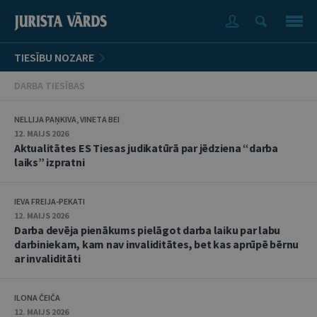
TIESĪBU NOZARE
DARBA TIESĪBAS
NELLIJA PAŅKIVA, VINETA BEI
12. MAIJS 2026
Aktualitātes ES Tiesas judikatūrā par jēdziena “darba
laiks” izpratni
IEVA FREIJA-PEKATI
12. MAIJS 2026
Darba devēja pienākums pielāgot darba laiku par labu
darbiniekam, kam nav invaliditātes, bet kas aprūpē bērnu
ar invaliditāti
ILONA ČEIČA
12. MAIJS 2026