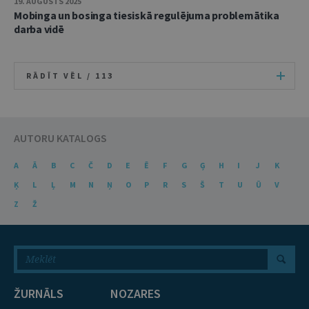
19. AUGUSTS 2025
Mobinga un bosinga tiesiskā regulējuma problemātika
darba vidē
RĀDĪT VĒL /
113
AUTORU KATALOGS
A
Ā
B
C
Č
D
E
Ē
F
G
Ģ
H
I
J
K
Ķ
L
Ļ
M
N
Ņ
O
P
R
S
Š
T
U
Ū
V
Z
Ž
ŽURNĀLS
NOZARES