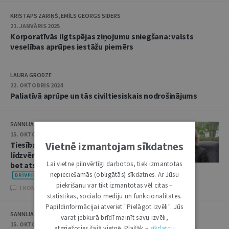
KRISTAPS ZARIŅŠ, EMĪLS GEORGS SIDERS
21. JANVĀRIS 2025
Korporatīvās ilgtspējas ziņojumu sniegšana: valsts
veselības aprūpes iestāžu piemērs
LAURA GRODZE
22. OKTOBRIS 2024
Paliatīvā aprūpe un tās civiltiesiskais nodrošinājums
SANNIJA MATULE
15. OKTOBRIS 2024
Vietnē izmantojam sīkdatnes
Tiesības uz cieņpilnu nāvi ir
līdzvērtīgas citām cilvēktiesībām,
Lai vietne pilnvērtīgi darbotos, tiek izmantotas
bet atstātas bez ievērības
nepieciešamās (obligātās) sīkdatnes. Ar Jūsu
piekrišanu var tikt izmantotas vēl citas –
1 KOMENTĀRI
statistikas, sociālo mediju un funkcionalitātes.
Papildinformācijai atveriet "Pielāgot izvēli". Jūs
SANNIJA MATULE
varat jebkurā brīdī mainīt savu izvēli,
15. OKTOBRIS 2024
atgriežoties šajā vietnē. Plašāk –
sīkdatņu