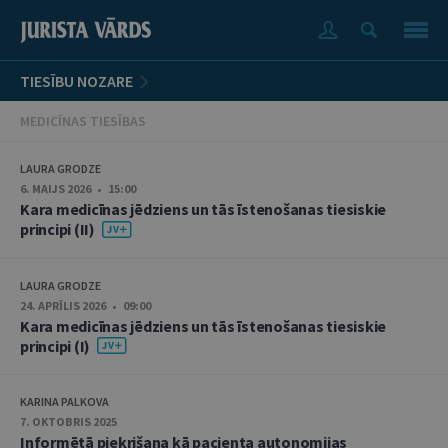
TIESĪBU NOZARE
MEDICĪNAS TIESĪBAS
LAURA GRODZE
6. MAIJS 2026 • 15:00
Kara medicīnas jēdziens un tās īstenošanas tiesiskie
principi (II)
LAURA GRODZE
24. APRĪLIS 2026 • 09:00
Kara medicīnas jēdziens un tās īstenošanas tiesiskie
principi (I)
KARINA PALKOVA
7. OKTOBRIS 2025
Informētā piekrišana kā pacienta autonomijas