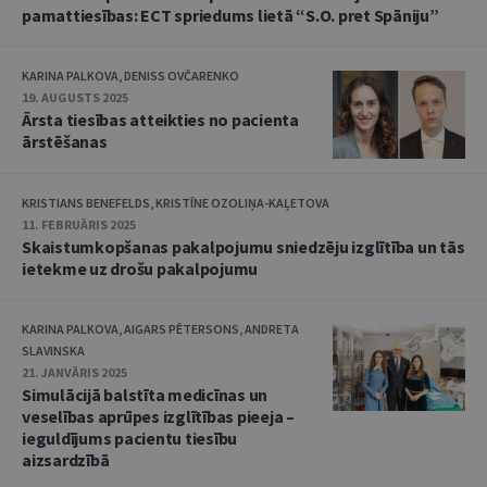
pamattiesības: ECT spriedums lietā “S.O. pret Spāniju”
KARINA PALKOVA, DENISS OVČARENKO
19. AUGUSTS 2025
Ārsta tiesības atteikties no pacienta
ārstēšanas
KRISTIANS BENEFELDS, KRISTĪNE OZOLIŅA-KAĻETOVA
11. FEBRUĀRIS 2025
Skaistumkopšanas pakalpojumu sniedzēju izglītība un tās
ietekme uz drošu pakalpojumu
KARINA PALKOVA, AIGARS PĒTERSONS, ANDRETA
SLAVINSKA
21. JANVĀRIS 2025
Simulācijā balstīta medicīnas un
veselības aprūpes izglītības pieeja –
ieguldījums pacientu tiesību
aizsardzībā