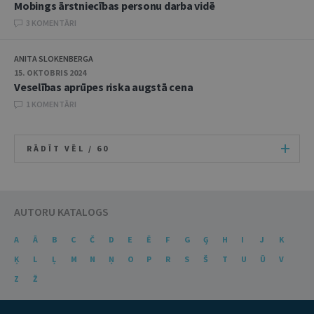
Mobings ārstniecības personu darba vidē
3 KOMENTĀRI
ANITA SLOKENBERGA
15. OKTOBRIS 2024
Veselības aprūpes riska augstā cena
1 KOMENTĀRI
RĀDĪT VĒL /
60
AUTORU KATALOGS
A
Ā
B
C
Č
D
E
Ē
F
G
Ģ
H
I
J
K
Ķ
L
Ļ
M
N
Ņ
O
P
R
S
Š
T
U
Ū
V
Z
Ž