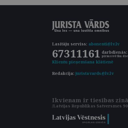
Lasītāju serviss
:
abonenti@lv.lv
67311161
darbdienās: 
pirmssvētku die
Klientu pieņemšana klātienē
Redakcija:
juristavards@lv.lv
Ikvienam ir tiesības zinā
/Latvijas Republikas Satversmes 90.