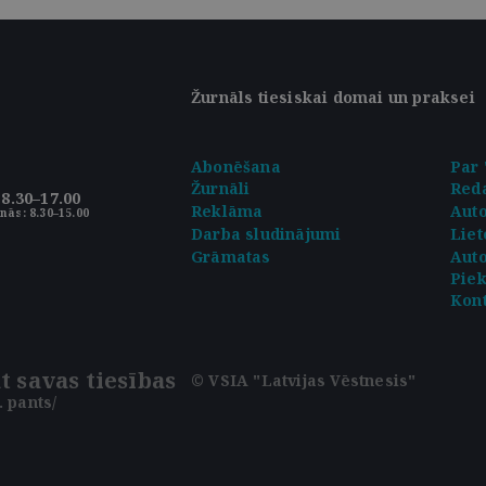
Žurnāls tiesiskai domai un praksei
Abonēšana
Par 
Žurnāli
Reda
8.30–17.00
Reklāma
Aut
nās: 8.30–15.00
Darba sludinājumi
Liet
Grāmatas
Auto
Pie
Kont
t savas tiesības
© VSIA "Latvijas Vēstnesis"
 pants/