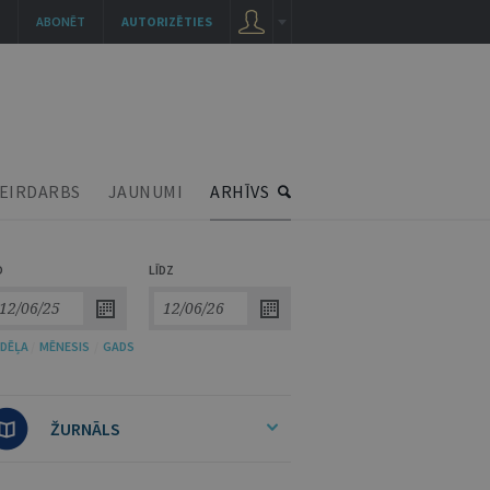
ABONĒT
AUTORIZĒTIES
EIRDARBS
JAUNUMI
ARHĪVS
O
LĪDZ
DĒĻA
/
MĒNESIS
/
GADS
ŽURNĀLS