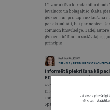
Līdz ar aktīvu karadarbību daudzās
ievainoto un bojāgājušo skaita pi
jēdziena un principu iekļaušana no
par aktualitāti, bet par nepiecieša
common knowledge. Tādēļ autore d
jēdziena būtību un sastāvdaļas, ga
principus. ...
KARINA PALKOVA
ŽURNĀLS / TIESĪBU PRAKSES KOMENTĀR
Informētā piekrišana kā pac
ECT spriedums lietā “S.O. p
7. OKTOBRIS 2025 • NR. 40 (1410)
Eiropas Cilvēktiesību tiesa (turpmā
Lai vietne pilnvērtīg
spriedumu lietā “S.O. pret Spāniju”
vēl citas – statisti
Spānija nav nodrošinājusi pacientei