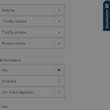
Rubrika
Tiesību nozare
Tiesību prakse
Numura tēma
KSTA FORMĀTS
Visi
Drukātie
JV+ (tikai digitālie)
UTORS