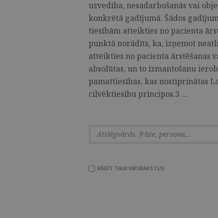
uzvedība, nesadarbošanās vai obj
konkrētā gadījumā. Šādos gadījumo
tiesībām atteikties no pacienta ārs
punktā norādīts, ka, izņemot neatl
atteikties no pacienta ārstēšanas v
absolūtas, un to izmantošanu ierob
pamattiesības, kas nostiprinātas L
cilvēktiesību principos.3 ...
RĀDĪT TIKAI VIRSRAKSTUS