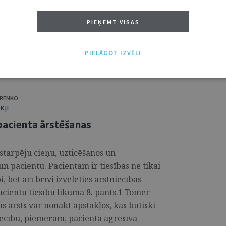
 garantē Eiropas Cilvēktiesību konvencijas
 Lieta izgaismo fundamentālu jautājumu
PIEŅEMT VISAS
un robežām, kas ir īpaši aktuāls pacientu
bā ārstniecības procesā, kur pacienta
ība ir cieši saistītas ar ārstēšanas metodes
PIELĀGOT IZVĒLI
ARENKO
KĻI
 pacienta ārstēšanas
vstarpēju cieņu, uzticēšanos un
un pacientu. Pacientam ir tiesības ne tikai
 bet arī brīvi izvēlēties ārstniecības
Pacientu tiesību likuma 8. pants.1 Tomēr
ās ārsts var nonākt apstākļos, kas būtiski
iecību, piemēram, pacienta agresīva