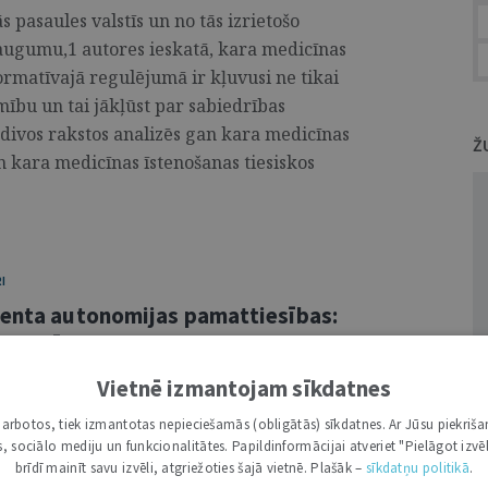
 pasaules valstīs un no tās izrietošo
eaugumu,1 autores ieskatā, kara medicīnas
rmatīvajā regulējumā ir kļuvusi ne tikai
mību un tai jākļūst par sabiedrības
ivos rakstos analizēs gan kara medicīnas
Ž
n kara medicīnas īstenošanas tiesiskos
I
ienta autonomijas pamattiesības:
ret Spāniju”
Vietnē izmantojam sīkdatnes
k – ECT) 2025. gada 25. jūnijā pasludināja
i darbotos, tiek izmantotas nepieciešamās (obligātās) sīkdatnes. Ar Jūsu piekriša
 (pieteikuma Nr. 5742/22), atzīstot, ka
kas, sociālo mediju un funkcionalitātes. Papildinformācijai atveriet "Pielāgot izvēl
 tiesību uz privātās dzīves
brīdī mainīt savu izvēli, atgriežoties šajā vietnē. Plašāk –
sīkdatņu politikā
.