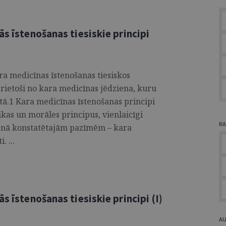
ās īstenošanas tiesiskie principi
ra medicīnas īstenošanas tiesiskos
izrietoši no kara medicīnas jēdziena, kuru
stā.1 Kara medicīnas īstenošanas principi
ikas un morāles principus, vienlaicīgi
RA
ienā konstatētajām pazīmēm – kara
. ...
s īstenošanas tiesiskie principi (I)
A