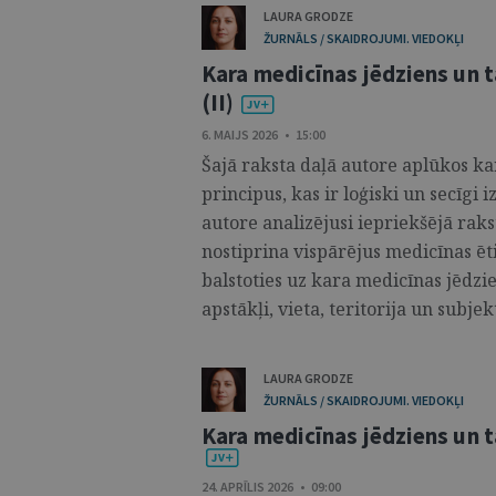
LAURA GRODZE
ŽURNĀLS / SKAIDROJUMI. VIEDOKĻI
Kara medicīnas jēdziens un t
(II)
6. MAIJS 2026 • 15:00
Šajā raksta daļā autore aplūkos ka
principus, kas ir loģiski un secīgi 
autore analizējusi iepriekšējā rak
nostiprina vispārējus medicīnas ēt
balstoties uz kara medicīnas jēdz
apstākļi, vieta, teritorija un subjekti
LAURA GRODZE
ŽURNĀLS / SKAIDROJUMI. VIEDOKĻI
Kara medicīnas jēdziens un tā
24. APRĪLIS 2026 • 09:00