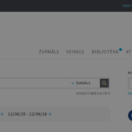
PIRKT
ŽURNĀLS
VEIKALS
BIBLIOTĒKA
#T
N
ŽURNĀLS
ATRASTI
4
REZULTĀTI
NE
12/06/25 - 12/06/26