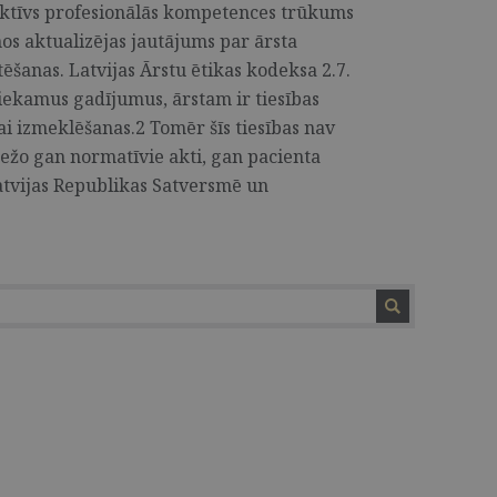
ektīvs profesionālās kompetences trūkums
s aktualizējas jautājums par ārsta
tēšanas. Latvijas Ārstu ētikas kodeksa 2.7.
iekamus gadījumus, ārstam ir tiesības
ai izmeklēšanas.2 Tomēr šīs tiesības nav
ežo gan normatīvie akti, gan pacienta
atvijas Republikas Satversmē un