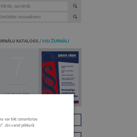
URNĀLU KATALOGS /
VISI ŽURNĀLI
7
14. JŪLIJS 2026
NR 7 (1425)
nu var tikt izmantotas
TIKAI DIGITĀLI
JV+
i". Jūs varat jebkurā