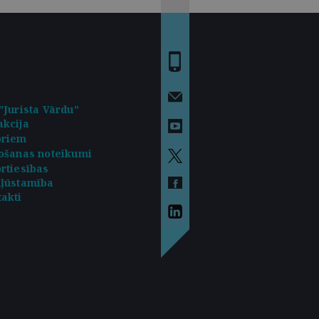
"Jurista Vārdu"
kcija
oriem
ošanas noteikumi
rtiesības
kļūstamība
akti