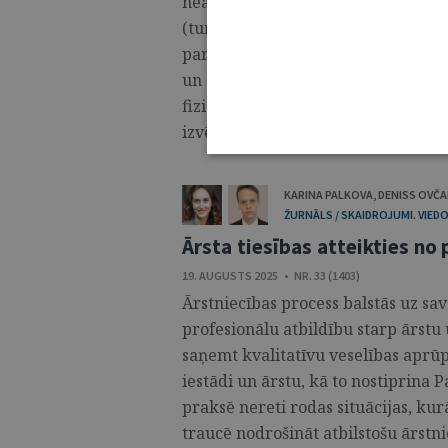
neaizskaramību aizsardzību, kā to
(turpmāk – Konvencija) 8. pants.1
par informētās piekrišanas saturu 
un ārstniecības personu mijiedarbī
fiziskā integritāte un garīgā labbūt
izvēli un sekām. ...
KARINA PALKOVA
,
DENISS OVČ
ŽURNĀLS / SKAIDROJUMI. VIEDO
Ārsta tiesības atteikties no
19. AUGUSTS 2025 • NR. 33 (1403)
Ārstniecības process balstās uz sa
profesionālu atbildību starp ārstu 
saņemt kvalitatīvu veselības aprūpi,
iestādi un ārstu, kā to nostiprina 
praksē nereti rodas situācijas, kur
traucē nodrošināt atbilstošu ārstn