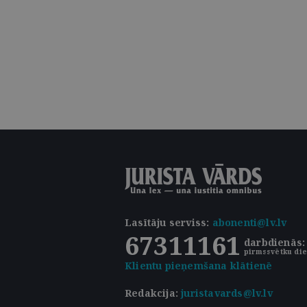
Lasītāju serviss
:
abonenti@lv.lv
67311161
darbdienās: 
pirmssvētku die
Klientu pieņemšana klātienē
Redakcija:
juristavards@lv.lv