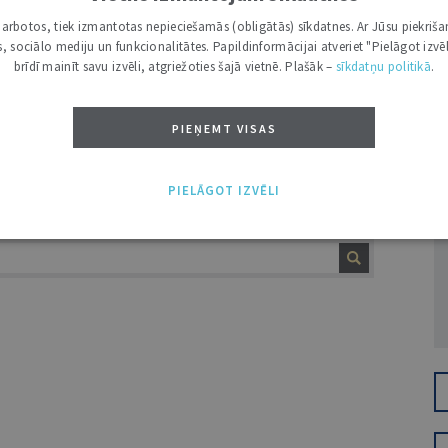
 pasaules valstīs un no tās izrietošo
i darbotos, tiek izmantotas nepieciešamās (obligātās) sīkdatnes. Ar Jūsu piekriša
eaugumu,1 autores ieskatā, kara medicīnas
kas, sociālo mediju un funkcionalitātes. Papildinformācijai atveriet "Pielāgot izvēl
brīdī mainīt savu izvēli, atgriežoties šajā vietnē. Plašāk –
sīkdatņu politikā
.
rmatīvajā regulējumā ir kļuvusi ne tikai
mību un tai jākļūst par sabiedrības
ivos rakstos analizēs gan kara medicīnas
PIEŅEMT VISAS
Ž
n kara medicīnas īstenošanas tiesiskos
PIELĀGOT IZVĒLI