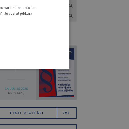
nu var tikt izmantotas
i". Jūs varat jebkurā
URNĀLU KATALOGS /
VISI ŽURNĀLI
7
14. JŪLIJS 2026
NR 7 (1425)
TIKAI DIGITĀLI
JV+