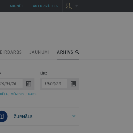
ABONĒT
AUTORIZĒTIES
EIRDARBS
JAUNUMI
ARHĪVS
O
LĪDZ
DĒĻA
/
MĒNESIS
/
GADS
ŽURNĀLS