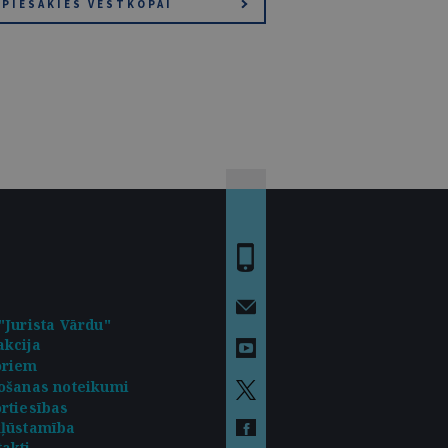
PIESAKIES VĒSTKOPAI
"Jurista Vārdu"
kcija
oriem
ošanas noteikumi
rtiesības
kļūstamība
akti