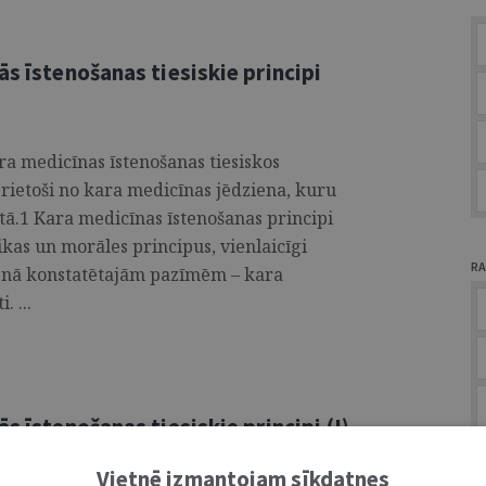
ās īstenošanas tiesiskie principi
ra medicīnas īstenošanas tiesiskos
izrietoši no kara medicīnas jēdziena, kuru
stā.1 Kara medicīnas īstenošanas principi
ikas un morāles principus, vienlaicīgi
RA
ienā konstatētajām pazīmēm – kara
. ...
s īstenošanas tiesiskie principi (I)
A
Vietnē izmantojam sīkdatnes