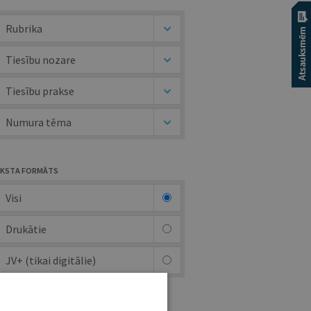
Rubrika
Tiesību nozare
Tiesību prakse
Numura tēma
KSTA FORMĀTS
Visi
Drukātie
JV+ (tikai digitālie)
UTORS