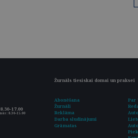
Žurnāls tiesiskai domai un praksei
Abonēšana
Par 
Žurnāli
Reda
8.30–17.00
Reklāma
Aut
nās: 8.30–15.00
Darba sludinājumi
Liet
Grāmatas
Auto
Pie
Kont