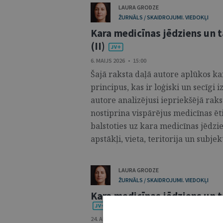
LAURA GRODZE
ŽURNĀLS / SKAIDROJUMI. VIEDOKĻI
Kara medicīnas jēdziens un t
(II)
6. MAIJS 2026 • 15:00
Šajā raksta daļā autore aplūkos ka
principus, kas ir loģiski un secīgi 
autore analizējusi iepriekšējā rak
nostiprina vispārējus medicīnas ēt
balstoties uz kara medicīnas jēdz
apstākļi, vieta, teritorija un subjekti
LAURA GRODZE
ŽURNĀLS / SKAIDROJUMI. VIEDOKĻI
Kara medicīnas jēdziens un tā
24. APRĪLIS 2026 • 09:00