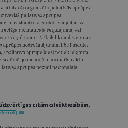
aprūpi nav strukturēta un sakārtota vienā
 atbilstoši organizēta paliatīvās aprūpes
uzsvēris2 paliatīvās aprūpes
ēr nav skaidra viedokļa, vai paliatīvās
tsevišķā normatīvajā regulējumā, vai
īvais regulējums. Pašlaik likumdevējs nav
vās aprūpes nodrošinājumam Pēc Pasaules
,3 paliatīvā aprūpe bieži netiek iekļauta
s sistēmā, jo nacionālo normatīvo aktu
aliatīvās aprūpes nozīmi nacionālajā
 līdzvērtīgas citām cilvēktiesībām,
1