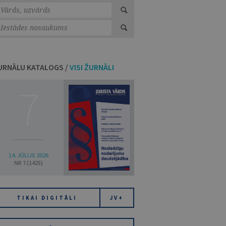
URNĀLU KATALOGS /
VISI ŽURNĀLI
7
14. JŪLIJS 2026
NR 7 (1425)
TIKAI DIGITĀLI
JV+