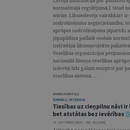
Latvijā informācija par paliatīvo 
normatīvajā regulējumā,1 tātad nav
norise. Likumdevējs vairākkārt ir 
nodrošinājuma nepieciešamību, tom
aprūpes nodrošinājums jāparedz a
jāpapildina pašlaik esošais normat
izstrādājis likumprojektu paliatī
Veselības organizācijas pētījumiem
nacionālā līmeņa veselības aprūpe
izdevēji līdz galam neizprot par p
veselības sistēmā. ...
SANNIJA MATULE
ŽURNĀLS / INTERVIJA
Tiesības uz cieņpilnu nāvi ir
bet atstātas bez ievērības
15. OKTOBRIS 2024 • NR. 42 (1360)