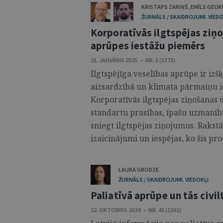
KRISTAPS ZARIŅŠ
,
EMĪLS GEOR
ŽURNĀLS / SKAIDROJUMI. VIEDO
Korporatīvās ilgtspējas ziņ
aprūpes iestāžu piemērs
21. JANVĀRIS 2025 • NR. 3 (1373)
Ilgtspējīga veselības aprūpe ir izš
aizsardzībā un klimata pārmaiņu ie
Korporatīvās ilgtspējas ziņošanas 
standartu prasības, īpašu uzmanī
sniegt ilgtspējas ziņojumus. Rakstā
izaicinājumi un iespējas, ko šis pro
LAURA GRODZE
ŽURNĀLS / SKAIDROJUMI. VIEDOKĻI
Paliatīvā aprūpe un tās civi
22. OKTOBRIS 2024 • NR. 43 (1361)