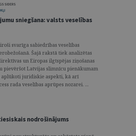
GS SIDERS
KĻI
ojumu sniegšana: valsts veselības
ķiroši svarīga sabiedrības veselības
robežošanā. Šajā rakstā tiek analizētas
direktīvas un Eiropas ilgtspējas ziņošanas
bu pievēršot Latvijas slimnīcu pienākumam
 aplūkoti juridiskie aspekti, kā arī
cess rada veselības aprūpes nozarei. ...
ltiesiskais nodrošinājums