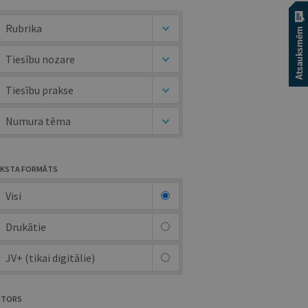
Rubrika
Tiesību nozare
Tiesību prakse
Numura tēma
KSTA FORMĀTS
Visi
Drukātie
JV+ (tikai digitālie)
UTORS