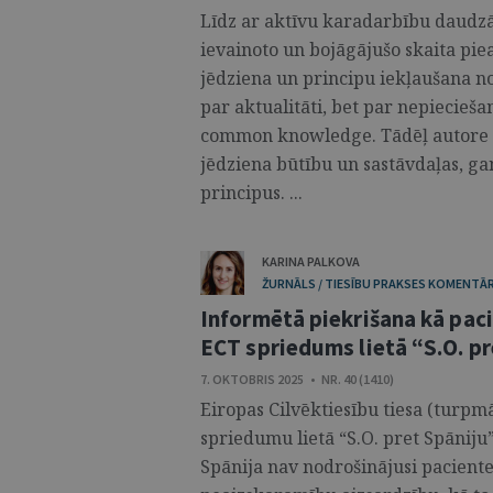
Līdz ar aktīvu karadarbību daudzās
ievainoto un bojāgājušo skaita pi
jēdziena un principu iekļaušana no
par aktualitāti, bet par nepiecieša
common knowledge. Tādēļ autore d
jēdziena būtību un sastāvdaļas, ga
principus. ...
KARINA PALKOVA
ŽURNĀLS / TIESĪBU PRAKSES KOMENTĀR
Informētā piekrišana kā pac
ECT spriedums lietā “S.O. p
7. OKTOBRIS 2025 • NR. 40 (1410)
Eiropas Cilvēktiesību tiesa (turpmā
spriedumu lietā “S.O. pret Spāniju”
Spānija nav nodrošinājusi pacientei