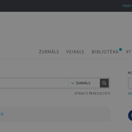
PIRKT
ŽURNĀLS
VEIKALS
BIBLIOTĒKA
#T
N
ŽURNĀLS
ATRASTI
75
REZULTĀTI
NE