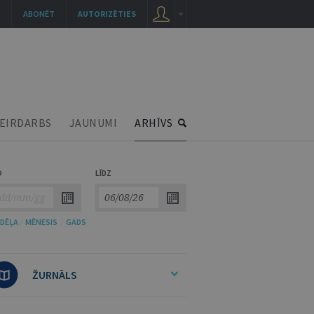
ABONĒT
AUTORIZĒTIES
EIRDARBS
JAUNUMI
ARHĪVS
O
LĪDZ
DĒĻA
/
MĒNESIS
/
GADS
ŽURNĀLS