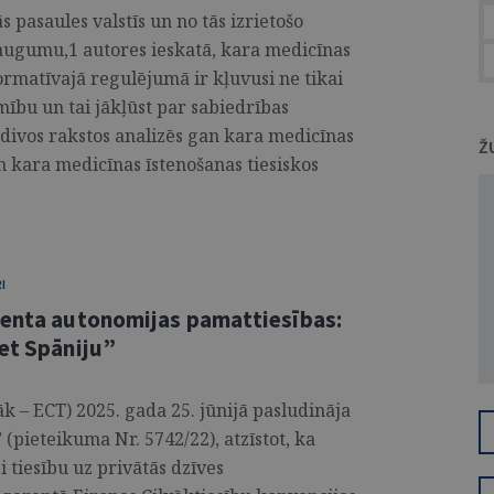
 pasaules valstīs un no tās izrietošo
eaugumu,1 autores ieskatā, kara medicīnas
rmatīvajā regulējumā ir kļuvusi ne tikai
mību un tai jākļūst par sabiedrības
ivos rakstos analizēs gan kara medicīnas
Ž
n kara medicīnas īstenošanas tiesiskos
I
ienta autonomijas pamattiesības:
ret Spāniju”
k – ECT) 2025. gada 25. jūnijā pasludināja
 (pieteikuma Nr. 5742/22), atzīstot, ka
 tiesību uz privātās dzīves