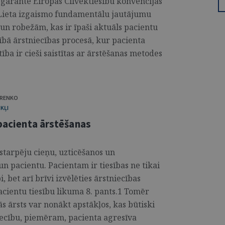
 garantē Eiropas Cilvēktiesību konvencijas
 Lieta izgaismo fundamentālu jautājumu
un robežām, kas ir īpaši aktuāls pacientu
bā ārstniecības procesā, kur pacienta
ība ir cieši saistītas ar ārstēšanas metodes
ARENKO
KĻI
 pacienta ārstēšanas
vstarpēju cieņu, uzticēšanos un
un pacientu. Pacientam ir tiesības ne tikai
 bet arī brīvi izvēlēties ārstniecības
Pacientu tiesību likuma 8. pants.1 Tomēr
ās ārsts var nonākt apstākļos, kas būtiski
iecību, piemēram, pacienta agresīva