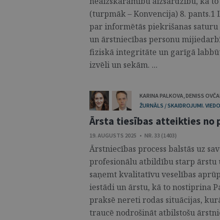
neaizskaramību aizsardzību, kā to
(turpmāk – Konvencija) 8. pants.1
par informētās piekrišanas saturu 
un ārstniecības personu mijiedarbī
fiziskā integritāte un garīgā labbūt
izvēli un sekām. ...
KARINA PALKOVA
,
DENISS OVČ
ŽURNĀLS / SKAIDROJUMI. VIEDO
Ārsta tiesības atteikties no
19. AUGUSTS 2025 • NR. 33 (1403)
Ārstniecības process balstās uz sa
profesionālu atbildību starp ārstu 
saņemt kvalitatīvu veselības aprūpi,
iestādi un ārstu, kā to nostiprina 
praksē nereti rodas situācijas, kur
traucē nodrošināt atbilstošu ārstn