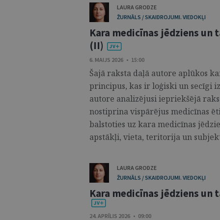
LAURA GRODZE
ŽURNĀLS / SKAIDROJUMI. VIEDOKĻI
Kara medicīnas jēdziens un t
(II)
6. MAIJS 2026 • 15:00
Šajā raksta daļā autore aplūkos ka
principus, kas ir loģiski un secīgi 
autore analizējusi iepriekšējā rak
nostiprina vispārējus medicīnas ēt
balstoties uz kara medicīnas jēdz
apstākļi, vieta, teritorija un subjekti
LAURA GRODZE
ŽURNĀLS / SKAIDROJUMI. VIEDOKĻI
Kara medicīnas jēdziens un tā
24. APRĪLIS 2026 • 09:00