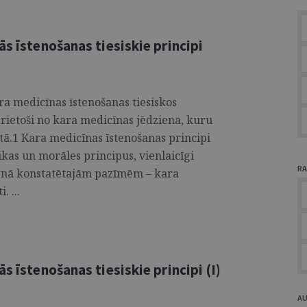
ās īstenošanas tiesiskie principi
ra medicīnas īstenošanas tiesiskos
izrietoši no kara medicīnas jēdziena, kuru
stā.1 Kara medicīnas īstenošanas principi
ikas un morāles principus, vienlaicīgi
RA
ienā konstatētajām pazīmēm – kara
. ...
s īstenošanas tiesiskie principi (I)
A