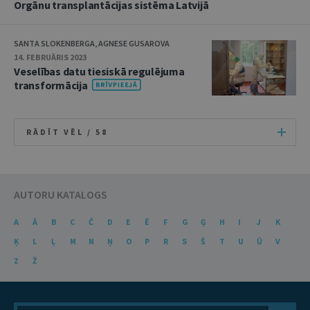
Orgānu transplantācijas sistēma Latvijā
SANTA SLOKENBERGA, AGNESE GUSAROVA
14. FEBRUĀRIS 2023
Veselības datu tiesiskā regulējuma
transformācija
RĀDĪT VĒL /
58
AUTORU KATALOGS
A
Ā
B
C
Č
D
E
Ē
F
G
Ģ
H
I
J
K
Ķ
L
Ļ
M
N
Ņ
O
P
R
S
Š
T
U
Ū
V
Z
Ž