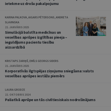
ietekme uz drošu pakalpojumu
KARINA PALKOVA, AIGARS PĒTERSONS, ANDRETA
SLAVINSKA
21. JANVĀRIS 2025
Simulācijā balstīta medicīnas un
veselības aprūpes izglītības pieeja –
ieguldījums pacientu tiesību
aizsardzībā
KRISTAPS ZARIŅŠ, EMĪLS GEORGS SIDERS
21. JANVĀRIS 2025
Korporatīvās ilgtspējas ziņojumu sniegšana: valsts
veselības aprūpes iestāžu piemērs
LAURA GRODZE
22. OKTOBRIS 2024
Paliatīvā aprūpe un tās civiltiesiskais nodrošinājums