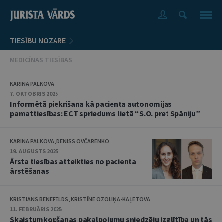
TIESĪBU NOZARE
MEDICĪNAS TIESĪBAS
KARINA PALKOVA
7. OKTOBRIS 2025
Informētā piekrišana kā pacienta autonomijas
pamattiesības: ECT spriedums lietā “S.O. pret Spāniju”
KARINA PALKOVA, DENISS OVČARENKO
19. AUGUSTS 2025
Ārsta tiesības atteikties no pacienta
ārstēšanas
KRISTIANS BENEFELDS, KRISTĪNE OZOLIŅA-KAĻETOVA
11. FEBRUĀRIS 2025
Skaistumkopšanas pakalpojumu sniedzēju izglītība un tās