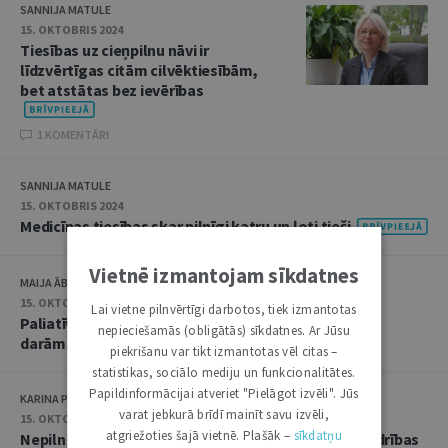
SANNIJA MATULE
15. OKTOBRIS 2024
Tiesības uz cieņpilnu nāvi ir
līdzvērtīgas citām cilvēktiesībām,
bet atstātas bez ievērības
1 KOMENTĀRI
SANNIJA MATULE
15. OKTOBRIS 2024
Medicīnas tiesības skar pilnīgi katru un ļoti tieši
Vietnē izmantojam sīkdatnes
MAIJA ĀBOLIŅA
15. OKTOBRIS 2024
Lai vietne pilnvērtīgi darbotos, tiek izmantotas
Paliatīvās aprūpes pacientu tiesību jomā vēl daudz
nepieciešamās (obligātās) sīkdatnes. Ar Jūsu
darāmā
piekrišanu var tikt izmantotas vēl citas –
statistikas, sociālo mediju un funkcionalitātes.
Papildinformācijai atveriet "Pielāgot izvēli". Jūs
KARINA PALKOVA
varat jebkurā brīdī mainīt savu izvēli,
15. OKTOBRIS 2024
atgriežoties šajā vietnē. Plašāk –
sīkdatņu
Nepilngadīgo pacientu tiesību aizsardzība un sabiedrības