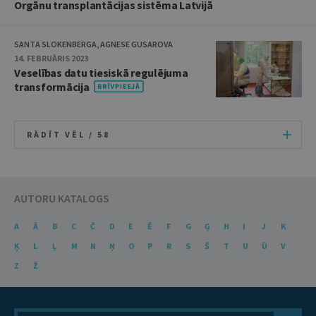
Orgānu transplantācijas sistēma Latvijā
SANTA SLOKENBERGA, AGNESE GUSAROVA
14. FEBRUĀRIS 2023
Veselības datu tiesiskā regulējuma
transformācija
RĀDĪT VĒL /
58
AUTORU KATALOGS
A
Ā
B
C
Č
D
E
Ē
F
G
Ģ
H
I
J
K
Ķ
L
Ļ
M
N
Ņ
O
P
R
S
Š
T
U
Ū
V
Z
Ž