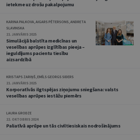
ietekme uz drošu pakalpojumu
KARINA PALKOVA, AIGARS PĒTERSONS, ANDRETA
SLAVINSKA
21. JANVĀRIS 2025
Simulācijā balstīta medicīnas un
veselības aprūpes izglītības pieeja –
ieguldījums pacientu tiesību
aizsardzībā
KRISTAPS ZARIŅŠ, EMĪLS GEORGS SIDERS
21. JANVĀRIS 2025
Korporatīvās ilgtspējas ziņojumu sniegšana: valsts
veselības aprūpes iestāžu piemērs
LAURA GRODZE
22. OKTOBRIS 2024
Paliatīvā aprūpe un tās civiltiesiskais nodrošinājums