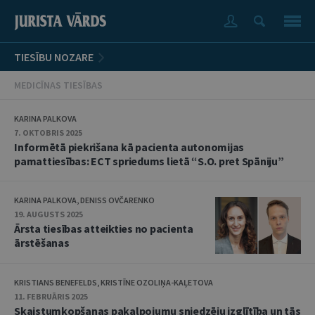
TIESĪBU NOZARE
MEDICĪNAS TIESĪBAS
KARINA PALKOVA
7. OKTOBRIS 2025
Informētā piekrišana kā pacienta autonomijas
pamattiesības: ECT spriedums lietā “S.O. pret Spāniju”
KARINA PALKOVA, DENISS OVČARENKO
19. AUGUSTS 2025
Ārsta tiesības atteikties no pacienta
ārstēšanas
KRISTIANS BENEFELDS, KRISTĪNE OZOLIŅA-KAĻETOVA
11. FEBRUĀRIS 2025
Skaistumkopšanas pakalpojumu sniedzēju izglītība un tās