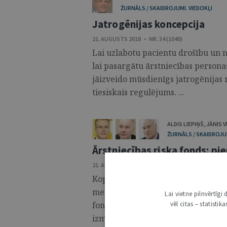
ŽURNĀLS / SKAIDROJUMI. VIEDOKĻI
Jatrogēnijas koncepcija
21. AUGUSTS 2018 • NR. 34 (1040)
Lai uzlabotu pacientu drošību un n
lai pasargātu ārstniecības person
jāizveido mūsdienīgs jatrogēnijas r
tiesiskais regulējums. ...
ALDIS LIEPIŅŠ
,
JĀNIS 
ŽURNĀLS / SKAIDROJUM
Ārstniecības riska fonds: pi
21. AUGUSTS 2018 • NR. 34 (1040)
Kopš 2013. gada 25. oktobra Latvijā
mehānisms jeb pacientu tiesību aiz
Lai vietne pilnvērtīg
fonds. Sakarā ar jaunā koncepta ie
vēl citas – statisti
izmaiņa. Civilprocesuālos un krimi