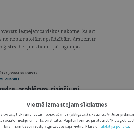
ovērstu iespējamos riskus nākotnē, kā arī
as no nepamatotām apsūdzībām, ārstiem ir
eģistrs, bet juristiem – jatrogēnijas
VĒTRA
,
OSVALDS JOKSTS
I. VIEDOKĻI
eredze, problēmas, risinājumi
Vietnē izmantojam sīkdatnes
 darbojas īpašs administratīvi tiesisks
sardzības līdzeklis – Ārstniecības riska
i darbotos, tiek izmantotas nepieciešamās (obligātās) sīkdatnes. Ar Jūsu piekriša
viešanu ir notikusi procesuālo principu
kas, sociālo mediju un funkcionalitātes. Papildinformācijai atveriet "Pielāgot izvēl
brīdī mainīt savu izvēli, atgriežoties šajā vietnē. Plašāk –
sīkdatņu politikā
.
nālprocesuālos principus – pušu sacīksti