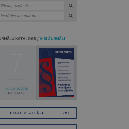
URNĀLU KATALOGS /
VISI ŽURNĀLI
7
14. JŪLIJS 2026
NR 7 (1425)
TIKAI DIGITĀLI
JV+