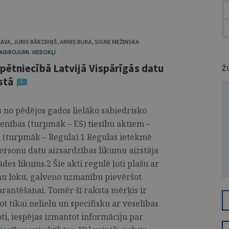
KAVA
,
JURIS BĀRZDIŅŠ
,
ARNIS BUKA
,
SIGNE MEŽINSKA
AIDROJUMI. VIEDOKĻI
pētniecībā Latvijā Vispārīgās datu
Ž
stā
5
s no pēdējos gados lielāko sabiedrisko
enības (turpmāk – ES) tiesību aktiem –
a (turpmāk – Regula).1 Regulas ietekmē
 personu datu aizsardzības likumu aizstāja
des likums.2 Šie akti regulē ļoti plašu ar
mu loku, galveno uzmanību pievēršot
rantēšanai. Tomēr šī raksta mērķis ir
 tikai nelielu un specifisku ar veselības
ti, iespējas izmantot informāciju par