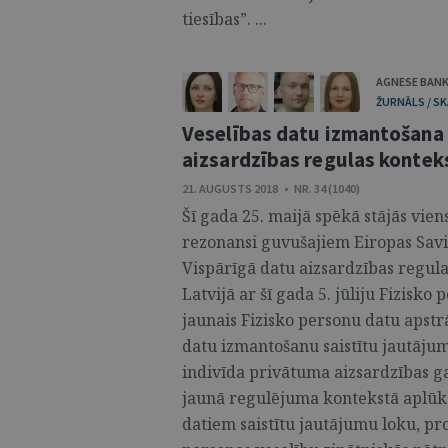
tiesības”. ...
AGNESE BAN
ŽURNĀLS / SK
Veselības datu izmantošana 
aizsardzības regulas kontek
21. AUGUSTS 2018 • NR. 34 (1040)
Šī gada 25. maijā spēkā stājās vien
rezonansi guvušajiem Eiropas Savi
Vispārīgā datu aizsardzības regul
Latvijā ar šī gada 5. jūliju Fizisko
jaunais Fizisko personu datu apstrā
datu izmantošanu saistītu jautāju
indivīda privātuma aizsardzības ga
jaunā regulējuma kontekstā aplūkot
datiem saistītu jautājumu loku, pro