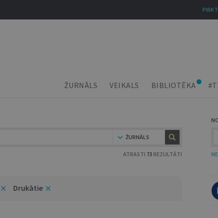
PIRKT
ŽURNĀLS
VEIKALS
BIBLIOTĒKA
#T
N
ŽURNĀLS
ATRASTI
73
REZULTĀTI
NE
Drukātie