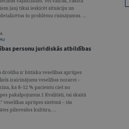
iecības vajadzībām. Vēl vairāk, raksta
em ļauj tikai ieskicēt situāciju un
etalizētus šo problēmu risinājumus. ...
JA
KĻI
ības personu juridiskās atbildības
 drošība ir būtiska veselības aprūpes
liels izaicinājums veselības nozarei –
ecina, ka 8–12 % pacientu cieš no
es pakalpojumus.1 Kvalitāti, tai skaitā
" veselības aprūpes sistēmā – tās
tes pilnveides kultūra, ...