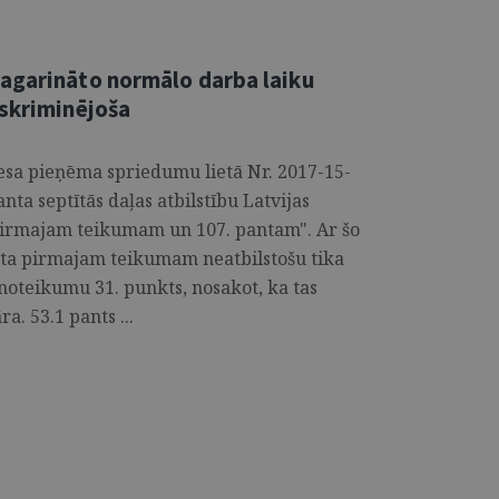
agarināto normālo darba laiku
iskriminējoša
iesa pieņēma spriedumu lietā Nr. 2017-15-
nta septītās daļas atbilstību Latvijas
pirmajam teikumam un 107. pantam". Ar šo
ta pirmajam teikumam neatbilstošu tika
 noteikumu 31. punkts, nosakot, ka tas
a. 53.1 pants ...