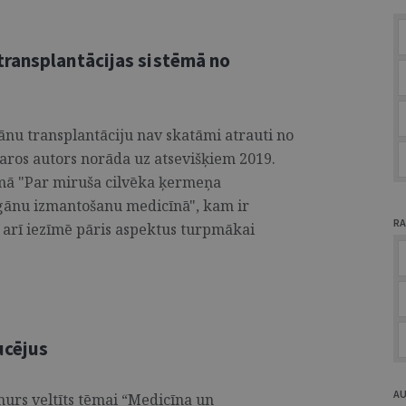
ransplantācijas sistēmā no
ānu transplantāciju nav skatāmi atrauti no
tvaros autors norāda uz atsevišķiem 2019.
mā "Par miruša cilvēka ķermeņa
rgānu izmantošanu medicīnā", kam ir
RA
 arī iezīmē pāris aspektus turpmākai
ucējus
A
umurs veltīts tēmai “Medicīna un