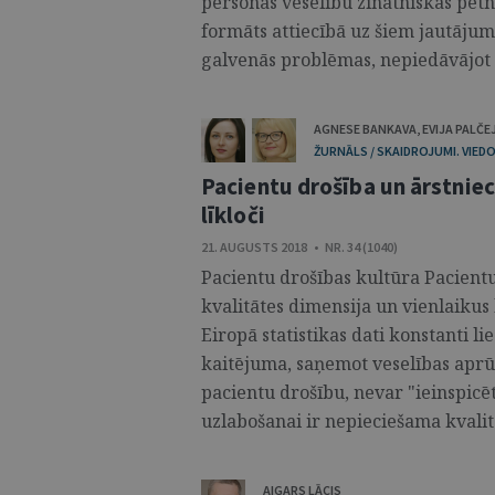
personas veselību zinātniskās pētn
formāts attiecībā uz šiem jautājumi
galvenās problēmas, nepiedāvājot d
AGNESE BANKAVA
,
EVIJA PALČE
ŽURNĀLS / SKAIDROJUMI. VIEDO
Pacientu drošība un ārstniec
līkloči
21. AUGUSTS 2018 • NR. 34 (1040)
Pacientu drošības kultūra Pacientu
kvalitātes dimensija un vienlaikus 
Eiropā statistikas dati konstanti li
kaitējuma, saņemot veselības aprūp
pacientu drošību, nevar "ieinspicēt
uzlabošanai ir nepieciešama kvalitā
AIGARS LĀCIS