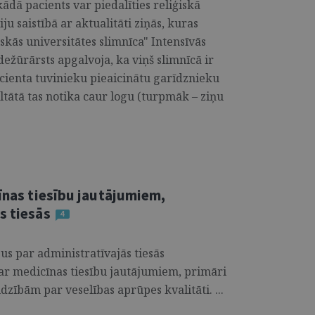
kādā pacients var piedalīties reliģiskā
iju saistībā ar aktualitāti ziņās, kuras
skās universitātes slimnīca" Intensīvās
ežūrārsts apgalvoja, ka viņš slimnīcā ir
acienta tuvinieku pieaicinātu garīdznieku
ultātā tas notika caur logu (turpmāk – ziņu
cīnas tiesību jautājumiem,
s tiesās
4
jus par administratīvajās tiesās
 ar medicīnas tiesību jautājumiem, primāri
sūdzībām par veselības aprūpes kvalitāti. ...