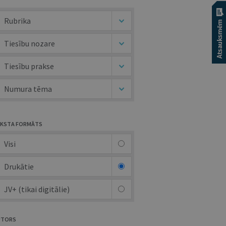
Rubrika
Tiesību nozare
Tiesību prakse
Numura tēma
KSTA FORMĀTS
Visi
Drukātie
JV+ (tikai digitālie)
UTORS