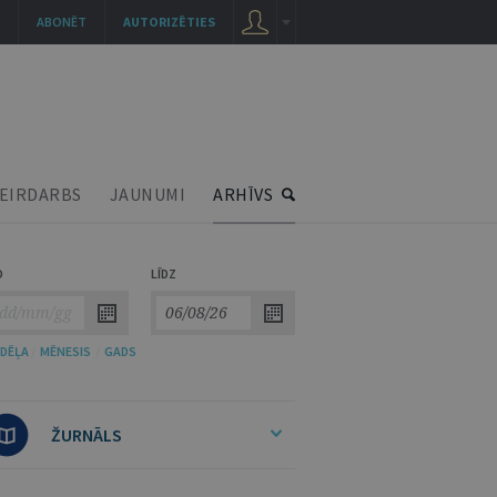
ABONĒT
AUTORIZĒTIES
EIRDARBS
JAUNUMI
ARHĪVS
O
LĪDZ
DĒĻA
/
MĒNESIS
/
GADS
ŽURNĀLS