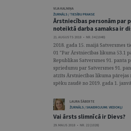
VIJA KALNIŅA
ŽURNĀLS / TIESĪBU PRAKSE
Ārstniecības personām par p
noteiktā darba samaksa ir d
21. AUGUSTS 2018 • NR. 34 (1040)
2018. gada 15. maijā Satversmes t
01 "Par Ārstniecības likuma 53.1 pa
Republikas Satversmes 91. panta 
spriedumu par Satversmes 91. pan
atzīts Ārstniecības likuma pārejas
spēku zaudē no 2019. gada 1. janvār
LAURA ŠĀBERTE
ŽURNĀLS / SKAIDROJUMI. VIEDOKĻI
Vai ārsts slimnīcā ir Dievs?
29. MAIJS 2018 • NR. 22 (1028)