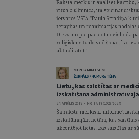
Raksta mērķis ir analizēt kārtību, 
rituālā slimnīcā, un veicināt diskus
ietvaros VSIA "Paula Stradiņa klīni
terapijas un reanimācijas nodaļas d
Dievs, un pie pacienta neielaida p
reliģiska rituāla veikšanai, kā rez
aktualitāte).1 ...
MARITA MIĶELSONE
ŽURNĀLS / NUMURA TĒMA
Lietu, kas saistītas ar medi
izskatīšana administratīvajā
24. APRĪLIS 2018 • NR. 17/18 (1023/1024)
Šā raksta mērķis ir informēt lasītā
izskatāmajām lietām, kas saistītas
akcentējot lietas, kas saistītas ar 