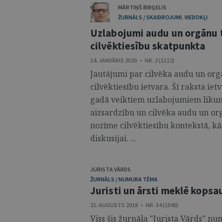
MĀRTIŅŠ BIRĢELIS
ŽURNĀLS / SKAIDROJUMI. VIEDOKĻI
Uzlabojumi audu un orgānu t
cilvēktiesību skatpunkta
14. JANVĀRIS 2020 • NR. 2 (1112)
Jautājumi par cilvēka audu un org
cilvēktiesību ietvara. Šī raksta ie
gadā veiktiem uzlabojumiem liku
aizsardzību un cilvēka audu un o
nozīme cilvēktiesību kontekstā, kā
diskusijai. ...
JURISTA VĀRDS
ŽURNĀLS / NUMURA TĒMA
Juristi un ārsti meklē kopsa
21. AUGUSTS 2018 • NR. 34 (1040)
Viss šis žurnāla "Jurista Vārds" n