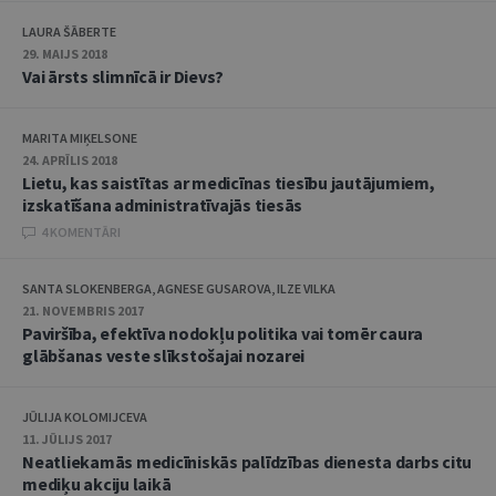
LAURA ŠĀBERTE
29. MAIJS 2018
Vai ārsts slimnīcā ir Dievs?
MARITA MIĶELSONE
24. APRĪLIS 2018
Lietu, kas saistītas ar medicīnas tiesību jautājumiem,
izskatīšana administratīvajās tiesās
4 KOMENTĀRI
SANTA SLOKENBERGA, AGNESE GUSAROVA, ILZE VILKA
21. NOVEMBRIS 2017
Paviršība, efektīva nodokļu politika vai tomēr caura
glābšanas veste slīkstošajai nozarei
JŪLIJA KOLOMIJCEVA
11. JŪLIJS 2017
Neatliekamās medicīniskās palīdzības dienesta darbs citu
mediķu akciju laikā