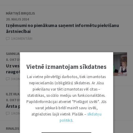
MĀRTIŅŠ BIRĢELIS
20. MAIJS 2014
Izņēmumi no pienākuma saņemt informētu piekrišanu
ārstniecībai
1 KOMENTĀRI
SANNIJA MATULE
8. OKTOBRIS 2013
Uz veselības aprūpi jurista acīm
Vietnē izmantojam sīkdatnes
raugoties
Lai vietne pilnvērtīgi darbotos, tiek izmantotas
3 KOMENTĀRI
nepieciešamās (obligātās) sīkdatnes. Ar Jūsu
piekrišanu var tikt izmantotas vēl citas –
ILZE VILKA
statistikas, sociālo mediju un funkcionalitātes.
8. OKTOBRIS 2013
Papildinformācijai atveriet "Pielāgot izvēli". Jūs
Ārsta profesionālā brīvība
varat jebkurā brīdī mainīt savu izvēli,
1 KOMENTĀRI
atgriežoties šajā vietnē. Plašāk –
sīkdatņu
politikā
.
RINALDS MUCIŅŠ