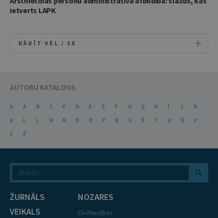
Ārstniecības personu administratīvā atbildība: slazds, kas
ietverts LAPK
RĀDĪT VĒL /
58
AUTORU KATALOGS
A
Ā
B
C
Č
D
E
Ē
F
G
Ģ
H
I
J
K
Ķ
L
Ļ
M
N
Ņ
O
P
R
S
Š
T
U
Ū
V
Z
Ž
ŽURNĀLS
NOZARES
VEIKALS
Civiltiesības