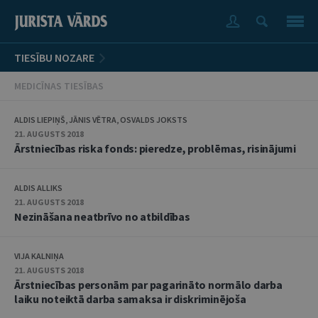
TIESĪBU NOZARE
MEDICĪNAS TIESĪBAS
ALDIS LIEPIŅŠ, JĀNIS VĒTRA, OSVALDS JOKSTS
21. AUGUSTS 2018
Ārstniecības riska fonds: pieredze, problēmas, risinājumi
ALDIS ALLIKS
21. AUGUSTS 2018
Nezināšana neatbrīvo no atbildības
VIJA KALNIŅA
21. AUGUSTS 2018
Ārstniecības personām par pagarināto normālo darba
laiku noteiktā darba samaksa ir diskriminējoša