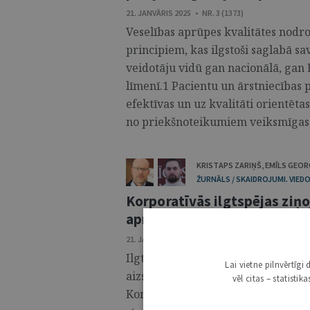
21. JANVĀRIS 2025 • NR. 3 (1373)
Veselības aprūpes kvalitātes nodro
principiem, kas ilgstoši saglabā s
veidotāju vidū gan nacionālā, gan 
līmenī.1 Pacientu un ārstniecības 
efektīvas un uz kvalitāti orientēt
no priekšnoteikumiem veiksmīgas un
KRISTAPS ZARIŅŠ
,
EMĪLS GEOR
ŽURNĀLS / SKAIDROJUMI. VIEDO
Korporatīvās ilgtspējas ziņ
aprūpes iestāžu piemērs
21. JANVĀRIS 2025 • NR. 3 (1373)
Ilgtspējīga veselības aprūpe ir izš
Lai vietne pilnvērtīg
aizsardzībā un klimata pārmaiņu ie
vēl citas – statisti
Korporatīvās ilgtspējas ziņošanas 