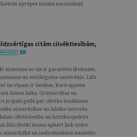
aliatīvās aprūpes nozīmi nacionālajā
 līdzvērtīgas citām cilvēktiesībām,
1
lē aiziešana no tās ir garantēta ikvienam.
eatņemama un neizbēgama sastāvdaļa. Līdz
lemt un viņam ir tiesības, kuru apjoms
kušā dzīves laika. Grūtniecības un
i jo īpaši gādā par cilvēka ienākšanu
esību aizsardzības un labāko interešu
lašais cilvēktiesību un brīvību spektrs
 un līdzcilvēki mums apkārt liek uzdot
o aizsardzībā un nodrošināšanā iesaistīto