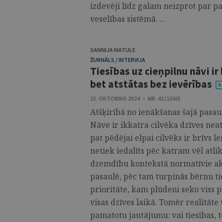
izdevēji līdz galam neizprot par p
veselības sistēmā. ...
SANNIJA MATULE
ŽURNĀLS / INTERVIJA
Tiesības uz cieņpilnu nāvi ir
bet atstātas bez ievērības
15. OKTOBRIS 2024 • NR. 42 (1360)
Atšķirībā no ienākšanas šajā pasau
Nāve ir ikkatra cilvēka dzīves n
pat pēdējai elpai cilvēks ir brīvs 
netiek iedalīts pēc katram vēl atli
dzemdību kontekstā normatīvie akt
pasaulē, pēc tam turpinās bērnu ti
prioritāte, kam plūdeni seko viss p
visas dzīves laikā. Tomēr realitāte
pamatotu jautājumu: vai tiesības, t