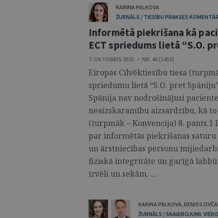
KARINA PALKOVA
ŽURNĀLS / TIESĪBU PRAKSES KOMENTĀR
Informētā piekrišana kā pac
ECT spriedums lietā “S.O. p
7. OKTOBRIS 2025 • NR. 40 (1410)
Eiropas Cilvēktiesību tiesa (turpmā
spriedumu lietā “S.O. pret Spāniju”
Spānija nav nodrošinājusi pacientei
neaizskaramību aizsardzību, kā to
(turpmāk – Konvencija) 8. pants.1
par informētās piekrišanas saturu 
un ārstniecības personu mijiedarbī
fiziskā integritāte un garīgā labbūt
izvēli un sekām. ...
KARINA PALKOVA
,
DENISS OVČ
ŽURNĀLS / SKAIDROJUMI. VIEDO