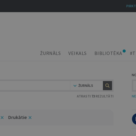
PIRKT
ŽURNĀLS
VEIKALS
BIBLIOTĒKA
#T
N
ŽURNĀLS
ATRASTI
73
REZULTĀTI
NE
Drukātie