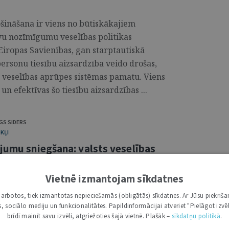
šināšana ir viens no būtiskākajiem
avu nozīmīgumu veselības politikas
Eiropas Savienības, gan starptautiskā
personu tiesību aizsardzība veido drošas,
as veselības aprūpes sistēmas pamatu. Viens
 efektīvas šo tiesību aizsardzības ...
GS SIDERS
KĻI
ojumu sniegšana: valsts veselības
Vietnē izmantojam sīkdatnes
ķiroši svarīga sabiedrības veselības
i darbotos, tiek izmantotas nepieciešamās (obligātās) sīkdatnes. Ar Jūsu piekriša
robežošanā. Šajā rakstā tiek analizētas
kas, sociālo mediju un funkcionalitātes. Papildinformācijai atveriet "Pielāgot izvēl
direktīvas un Eiropas ilgtspējas ziņošanas
brīdī mainīt savu izvēli, atgriežoties šajā vietnē. Plašāk –
sīkdatņu politikā
.