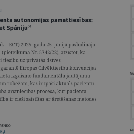
I
ienta autonomijas pamattiesības:
ret Spāniju”
k – ECT) 2025. gada 25. jūnijā pasludināja
 (pieteikuma Nr. 5742/22), atzīstot, ka
 tiesību uz privātās dzīves
 garantē Eiropas Cilvēktiesību konvencijas
RA
 Lieta izgaismo fundamentālu jautājumu
un robežām, kas ir īpaši aktuāls pacientu
bā ārstniecības procesā, kur pacienta
ība ir cieši saistītas ar ārstēšanas metodes
ARENKO
A
KĻI