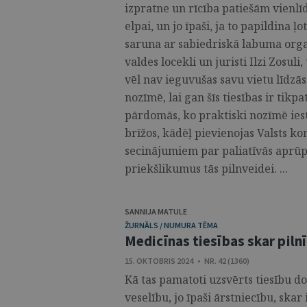
izpratne un rīcība patiešām vienlīd
elpai, un jo īpaši, ja to papildina ļ
saruna ar sabiedriskā labuma organ
valdes locekli un juristi Ilzi Zosuli
vēl nav ieguvušas savu vietu līdzās 
nozīmē, lai gan šīs tiesības ir tikpa
pārdomās, ko praktiski nozīmē iest
brīžos, kādēļ pievienojas Valsts k
secinājumiem par paliatīvās aprūpe
priekšlikumus tās pilnveidei. ...
SANNIJA MATULE
ŽURNĀLS / NUMURA TĒMA
Medicīnas tiesības skar pilnīg
15. OKTOBRIS 2024 • NR. 42 (1360)
Kā tas pamatoti uzsvērts tiesību do
veselību, jo īpaši ārstniecību, skar