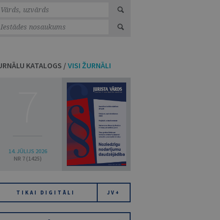
URNĀLU KATALOGS /
VISI ŽURNĀLI
7
14. JŪLIJS 2026
NR 7 (1425)
TIKAI DIGITĀLI
JV+