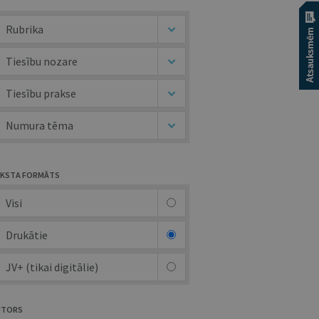
Rubrika
Tiesību nozare
Tiesību prakse
Numura tēma
KSTA FORMĀTS
Visi
Drukātie
JV+ (tikai digitālie)
UTORS