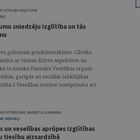
NE OZOLIŅA-KAĻETOVA
KĻI
u sniedzēju izglītība un tās
umu
īves galvenais priekš­noteikums. Cilvēka
i saistīta ar visiem dzīves aspektiem un
ā to nosaka Pasaules Veselības organi­
ziskās, garīgās un sociālās labklājības
mība.1 Veselības nozīme nostiprināta arī
ARS PĒTERSONS
,
ANDRETA SLAVINSKA
I. VIEDOKĻI
s un veselības aprūpes izglītības
u tiesību aizsardzībā