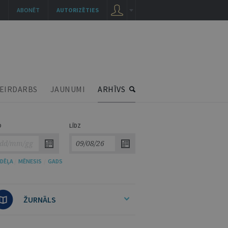
ABONĒT
AUTORIZĒTIES
EIRDARBS
JAUNUMI
ARHĪVS
O
LĪDZ
DĒĻA
/
MĒNESIS
/
GADS
ŽURNĀLS