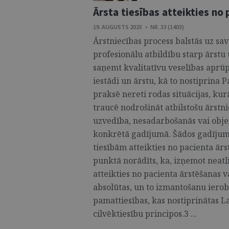
Ārsta tiesības atteikties no
19. AUGUSTS 2025 • NR. 33 (1403)
Ārstniecības process balstās uz sa
profesionālu atbildību starp ārstu 
saņemt kvalitatīvu veselības aprūpi,
iestādi un ārstu, kā to nostiprina 
praksē nereti rodas situācijas, kur
traucē nodrošināt atbilstošu ārstn
uzvedība, nesadarbošanās vai obj
konkrētā gadījumā. Šādos gadījumo
tiesībām atteikties no pacienta ārs
punktā norādīts, ka, izņemot neatl
atteikties no pacienta ārstēšanas v
absolūtas, un to izmantošanu ierob
pamattiesības, kas nostiprinātas L
cilvēktiesību principos.3 ...