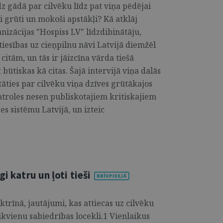
z gādā par cilvēku līdz pat viņa pēdējai
oti grūti un mokoši apstākļi? Kā atklāj
izācijas "Hospiss LV" līdzdibinātāju,
, tiesības uz cieņpilnu nāvi Latvijā diemžēl
citām, un tās ir jāizcīna vārda tiešā
t būtiskas kā citas. Šajā intervijā viņa dalās
āties par cilvēku viņa dzīves grūtākajos
ontroles nesen publiskotajiem kritiskajiem
s sistēmu Latvijā, un izteic
i katru un ļoti tieši
ktrīnā, jautājumi, kas attiecas uz cilvēku
 ikvienu sabiedrības locekli.1 Vienlaikus