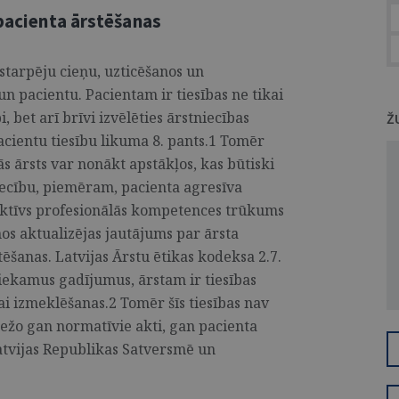
 pacienta ārstēšanas
vstarpēju cieņu, uzticēšanos un
un pacientu. Pacientam ir tiesības ne tikai
 bet arī brīvi izvēlēties ārstniecības
Ž
Pacientu tiesību likuma 8. pants.1 Tomēr
ās ārsts var nonākt apstākļos, kas būtiski
iecību, piemēram, pacienta agresīva
ektīvs profesionālās kompetences trūkums
s aktualizējas jautājums par ārsta
tēšanas. Latvijas Ārstu ētikas kodeksa 2.7.
iekamus gadījumus, ārstam ir tiesības
ai izmeklēšanas.2 Tomēr šīs tiesības nav
ežo gan normatīvie akti, gan pacienta
atvijas Republikas Satversmē un