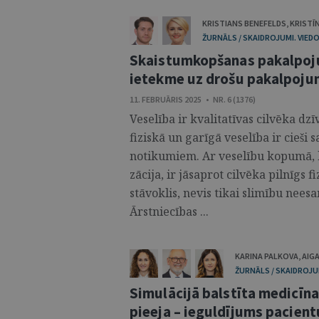
KRISTIANS BENEFELDS
,
KRISTĪ
ŽURNĀLS / SKAIDROJUMI. VIEDO
Skaistumkopšanas pakalpojum
ietekme uz drošu pakalpoj
11. FEBRUĀRIS 2025 • NR. 6 (1376)
Veselība ir kvalitatīvas cilvēka dz
fiziskā un garīgā veselība ir cieš
notikumiem. Ar veselību kopumā, k
zācija, ir jāsaprot cilvēka pilnīgs fi
stāvoklis, nevis tikai slimību neesa
Ārstniecības ...
KARINA PALKOVA
,
AIG
ŽURNĀLS / SKAIDROJUM
Simulācijā balstīta medicīna
pieeja – ieguldījums pacient