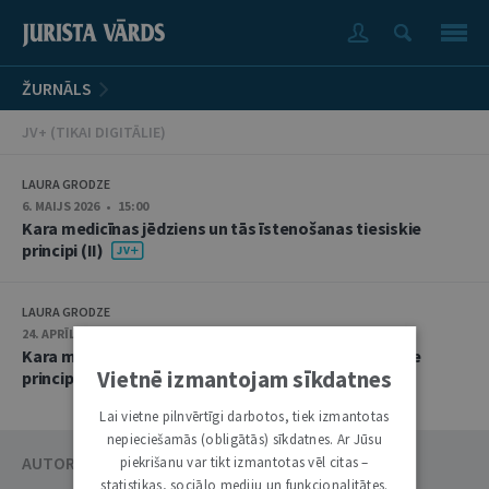
ŽURNĀLS
JV+ (TIKAI DIGITĀLIE)
LAURA GRODZE
6. MAIJS 2026 • 15:00
Kara medicīnas jēdziens un tās īstenošanas tiesiskie
principi (II)
LAURA GRODZE
24. APRĪLIS 2026 • 09:00
Kara medicīnas jēdziens un tās īstenošanas tiesiskie
Vietnē izmantojam sīkdatnes
principi (I)
Lai vietne pilnvērtīgi darbotos, tiek izmantotas
nepieciešamās (obligātās) sīkdatnes. Ar Jūsu
AUTORU KATALOGS
piekrišanu var tikt izmantotas vēl citas –
statistikas, sociālo mediju un funkcionalitātes.