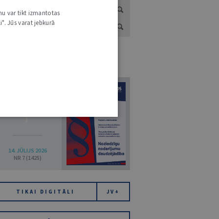
nu var tikt izmantotas
i". Jūs varat jebkurā
URNĀLU KATALOGS /
VISI ŽURNĀLI
7
14. JŪLIJS 2026
NR 7 (1425)
TIKAI DIGITĀLI
JV+