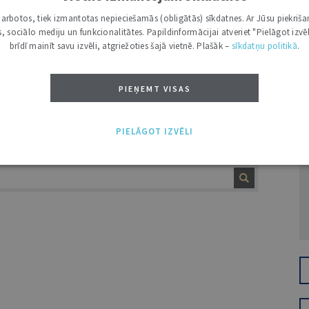
 pasaules valstīs un no tās izrietošo
i darbotos, tiek izmantotas nepieciešamās (obligātās) sīkdatnes. Ar Jūsu piekriša
eaugumu,1 autores ieskatā, kara medicīnas
kas, sociālo mediju un funkcionalitātes. Papildinformācijai atveriet "Pielāgot izvēl
brīdī mainīt savu izvēli, atgriežoties šajā vietnē. Plašāk –
sīkdatņu politikā
.
rmatīvajā regulējumā ir kļuvusi ne tikai
mību un tai jākļūst par sabiedrības
ivos rakstos analizēs gan kara medicīnas
PIEŅEMT VISAS
Ž
n kara medicīnas īstenošanas tiesiskos
PIELĀGOT IZVĒLI