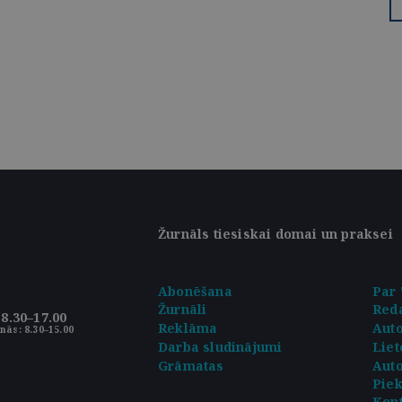
Žurnāls tiesiskai domai un praksei
Abonēšana
Par 
Žurnāli
Reda
8.30–17.00
Reklāma
Aut
nās: 8.30–15.00
Darba sludinājumi
Liet
Grāmatas
Auto
Pie
Kont