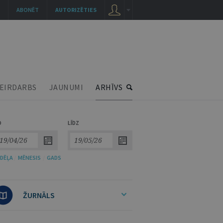
ABONĒT
AUTORIZĒTIES
EIRDARBS
JAUNUMI
ARHĪVS
O
LĪDZ
DĒĻA
/
MĒNESIS
/
GADS
ŽURNĀLS