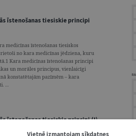
ās īstenošanas tiesiskie principi
ra medicīnas īstenošanas tiesiskos
izrietoši no kara medicīnas jēdziena, kuru
stā.1 Kara medicīnas īstenošanas principi
ikas un morāles principus, vienlaicīgi
RA
ienā konstatētajām pazīmēm – kara
. ...
s īstenošanas tiesiskie principi (I)
A
Vietnē izmantojam sīkdatnes