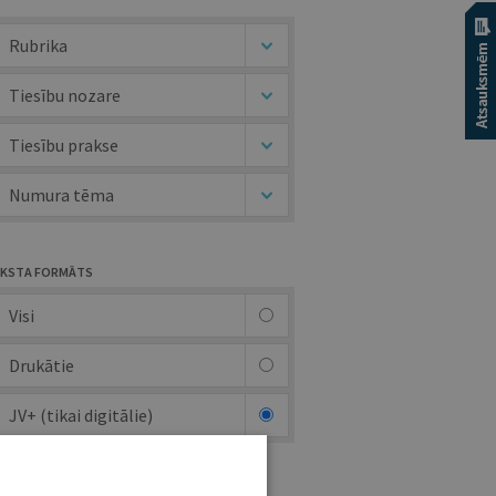
Rubrika
Tiesību nozare
Tiesību prakse
Numura tēma
KSTA FORMĀTS
Visi
Drukātie
JV+ (tikai digitālie)
UTORS