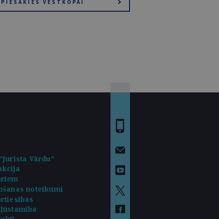
PIESAKIES VĒSTKOPAI
"Jurista Vārdu"
kcija
oriem
ošanas noteikumi
rtiesības
kļūstamība
akti