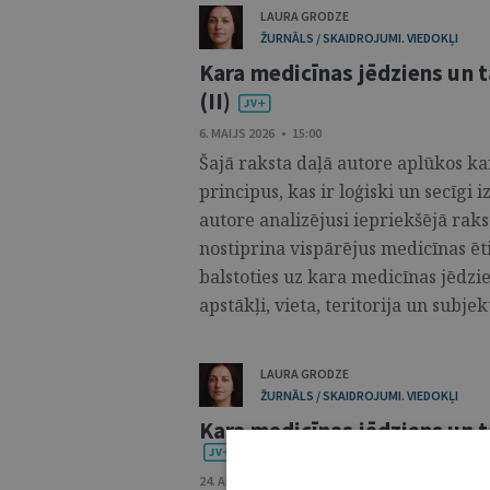
LAURA GRODZE
ŽURNĀLS / SKAIDROJUMI. VIEDOKĻI
Kara medicīnas jēdziens un t
(II)
6. MAIJS 2026 • 15:00
Šajā raksta daļā autore aplūkos ka
principus, kas ir loģiski un secīgi 
autore analizējusi iepriekšējā rak
nostiprina vispārējus medicīnas ēt
balstoties uz kara medicīnas jēdz
apstākļi, vieta, teritorija un subjekti
LAURA GRODZE
ŽURNĀLS / SKAIDROJUMI. VIEDOKĻI
Kara medicīnas jēdziens un tā
24. APRĪLIS 2026 • 09:00