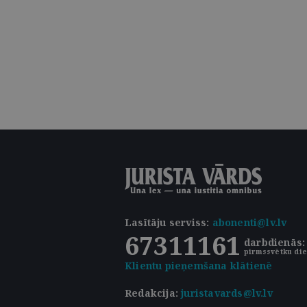
Lasītāju serviss
:
abonenti@lv.lv
67311161
darbdienās: 
pirmssvētku die
Klientu pieņemšana klātienē
Redakcija:
juristavards@lv.lv