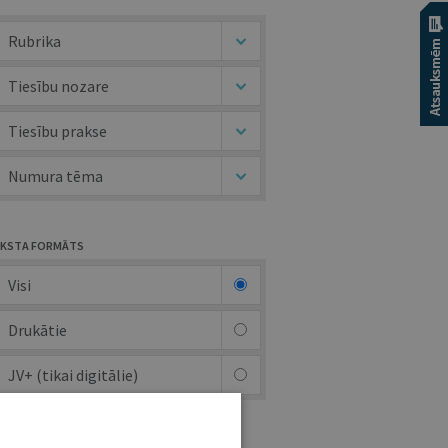
Rubrika
Tiesību nozare
Tiesību prakse
Numura tēma
KSTA FORMĀTS
Visi
Drukātie
JV+ (tikai digitālie)
UTORS