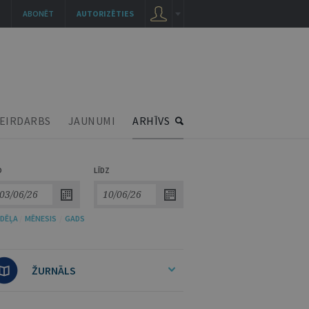
ABONĒT
AUTORIZĒTIES
EIRDARBS
JAUNUMI
ARHĪVS
O
LĪDZ
DĒĻA
/
MĒNESIS
/
GADS
ŽURNĀLS