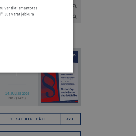
nu var tikt izmantotas
i". Jūs varat jebkurā
URNĀLU KATALOGS /
VISI ŽURNĀLI
7
14. JŪLIJS 2026
NR 7 (1425)
TIKAI DIGITĀLI
JV+