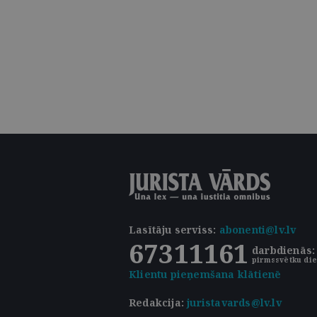
Lasītāju serviss
:
abonenti@lv.lv
67311161
darbdienās: 
pirmssvētku die
Klientu pieņemšana klātienē
Redakcija:
juristavards@lv.lv