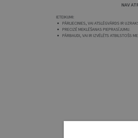
NAV AT
IETEIKUMI:
PĀRLIECINIES, VAI ATSLĒGVĀRDS IR UZRAKS
PRECIZĒ MEKLĒŠANAS PIEPRASĪJUMU.
PĀRBAUDI, VAI IR IZVĒLĒTS ATBILSTOŠS 