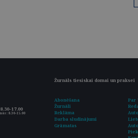
Žurnāls tiesiskai domai un praksei
Abonēšana
Par 
Žurnāli
Reda
8.30–17.00
Reklāma
Aut
nās: 8.30–15.00
Darba sludinājumi
Liet
Grāmatas
Auto
Pie
Kont