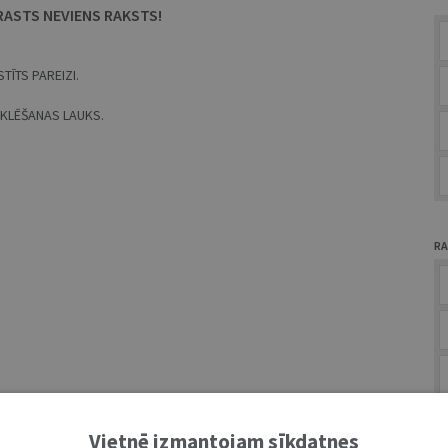
RASTS NEVIENS RAKSTS!
TĪTS PAREIZI.
MEKLĒŠANAS LAUKS.
RA
A
Vietnē izmantojam sīkdatnes