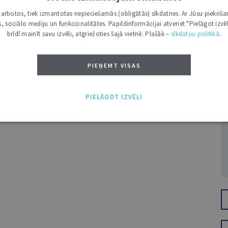
i darbotos, tiek izmantotas nepieciešamās (obligātās) sīkdatnes. Ar Jūsu piekriša
kas, sociālo mediju un funkcionalitātes. Papildinformācijai atveriet "Pielāgot izvēl
brīdī mainīt savu izvēli, atgriežoties šajā vietnē. Plašāk –
sīkdatņu politikā
.
PIEŅEMT VISAS
Ž
PIELĀGOT IZVĒLI