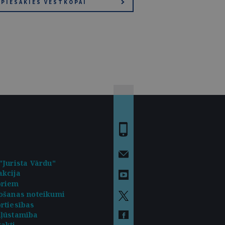
PIESAKIES VĒSTKOPAI
"Jurista Vārdu"
kcija
oriem
ošanas noteikumi
rtiesības
kļūstamība
akti