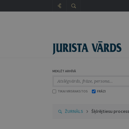
MEKLĒT ARHĪVĀ
TIKAI VIRSRAKSTOS
FRĀZI
ŽURNĀLS
Šķīrējtiesu proces