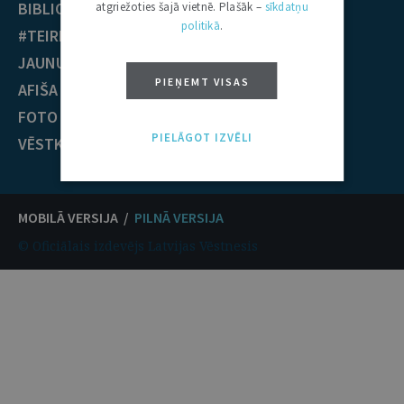
BIBLIOTĒKA
Krimināltiesības
atgriežoties šajā vietnē. Plašāk –
sīkdatņu
politikā
.
#TEIRDARBS
TIESĪBU PRAKSE
JAUNUMI
EST nolēmumi
PIEŅEMT VISAS
AFIŠA
ECT nolēmumi
FOTO / VIDEO
KONTAKTI
PIELĀGOT IZVĒLI
VĒSTKOPA
MOBILĀ VERSIJA /
PILNĀ VERSIJA
© Oficiālais izdevējs Latvijas Vēstnesis