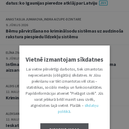
datus: ko Igaunijas pieredze atklāj par Latviju
ANASTASIJA JUMAKOVA, INDRA AIZUPE-DZINTARE
9. JŪNIJS 2026
Bērnu pārvirzīšana no kriminālsodu sistēmas uz audzinoša
rakstura piespiedu līdzekļu sistēmu
ELĪNA ZIVTIŅA
Vietnē izmantojam sīkdatnes
9. JŪNIJS 2026
Intīma rakstura materiālu izplatīšana: starp privātuma
Lai vietne pilnvērtīgi darbotos, tiek izmantotas
aizsardzību un seksuālo autonomiju
nepieciešamās (obligātās) sīkdatnes. Ar Jūsu
piekrišanu var tikt izmantotas vēl citas –
ALDIS LIELJUKSIS
statistikas, sociālo mediju un funkcionalitātes.
12. MAIJS 2026
Papildinformācijai atveriet "Pielāgot izvēli". Jūs
Kriminālatbildība kā galējais līdzeklis
varat jebkurā brīdī mainīt savu izvēli,
atgriežoties šajā vietnē. Plašāk –
sīkdatņu
politikā
.
ALEKSANDRA KAŠINA
12. MAIJS 2026
Ieskats nepilngadīgā pratināšanas īpatnībās pēc