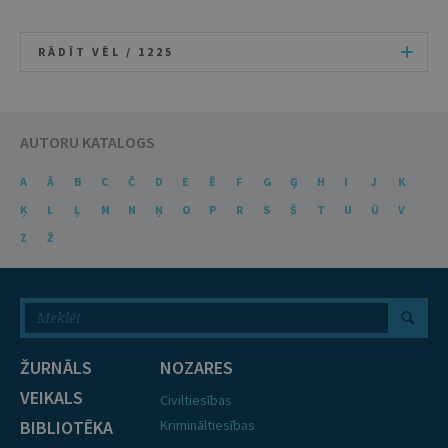
RĀDĪT VĒL /
1225
AUTORU KATALOGS
A
Ā
B
C
Č
D
E
Ē
F
G
Ģ
H
I
J
K
Ķ
L
Ļ
M
N
Ņ
O
P
R
S
Š
T
U
Ū
V
Z
Ž
ŽURNĀLS
NOZARES
VEIKALS
Civiltiesības
BIBLIOTĒKA
Krimināltiesības