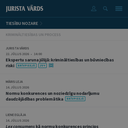
TIESĪBU NOZARE
KRIMINĀLTIESĪBAS UN PROCESS
JURISTA VĀRDS
22. JŪLIJS 2026 • 14:00
Ekspertu saruna jūlijā: krimināltiesības un būvniecības
riski
MĀRIS LEJA
14. JŪLIJS 2026
Normu konkurences un noziedzīgu nodarījumu
daudzējādības problemātika
LIENE EGLĀJA
14. JŪLIJS 2026
Lex consumens
kā normu konkurences princips