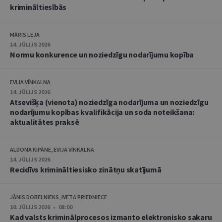
krimināltiesībās
MĀRIS LEJA
14. JŪLIJS 2026
Normu konkurence un noziedzīgu nodarījumu kopība
EVIJA VĪNKALNA
14. JŪLIJS 2026
Atsevišķa (vienota) noziedzīga nodarījuma un noziedzīgu
nodarījumu kopības kvalifikācija un soda noteikšana:
aktualitātes praksē
ALDONA KIPĀNE, EVIJA VĪNKALNA
14. JŪLIJS 2026
Recidīvs krimināltiesisko zinātņu skatījumā
JĀNIS DOBELNIEKS, IVETA PRIEDNIECE
10. JŪLIJS 2026 • 08:00
Kad valsts kriminālprocesos izmanto elektronisko sakaru